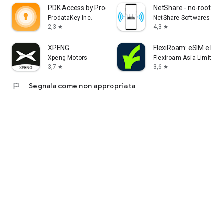
PDK Access by ProdataKey
NetShare - no-root-tet
ProdataKey Inc.
NetShare Softwares
2,3
4,3
star
star
XPENG
FlexiRoam: eSIM e Pian
Xpeng Motors
Flexiroam Asia Limited
3,7
3,6
star
star
flag
Segnala come non appropriata