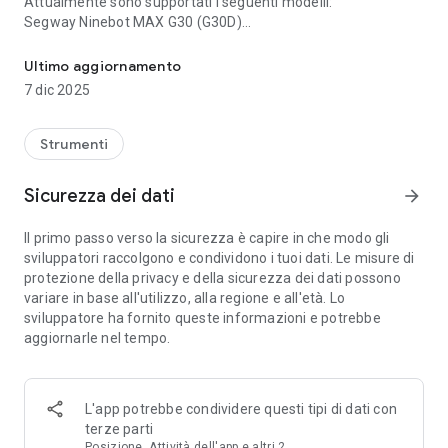
Attualmente sono supportati i seguenti modelli:
Segway Ninebot MAX G30 (G30D)
XiaoFlasher m365(Pro/1S/Pro2)-NoveFlasher ES-G30
Segway Ninebot ES1/ES2/ES3/ES4
Segway Ninebot E22E/E25E/E45E
Ultimo aggiornamento
7 dic 2025
L'app non è associata in alcun modo a Segway
Strumenti
Sicurezza dei dati
arrow_forward
Il primo passo verso la sicurezza è capire in che modo gli
Dai un'occhiata: https://xiaodash.app https://xiaoflasher.app
sviluppatori raccolgono e condividono i tuoi dati. Le misure di
https://scooterhacking.app
protezione della privacy e della sicurezza dei dati possono
variare in base all'utilizzo, alla regione e all'età. Lo
sviluppatore ha fornito queste informazioni e potrebbe
aggiornarle nel tempo.
L'app potrebbe condividere questi tipi di dati con
terze parti
Posizione, Attività dell'app e altri 2