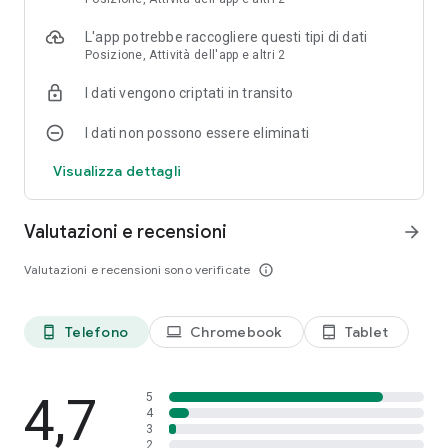
L'app potrebbe raccogliere questi tipi di dati
Posizione, Attività dell'app e altri 2
I dati vengono criptati in transito
I dati non possono essere eliminati
Visualizza dettagli
Valutazioni e recensioni
arrow_forward
Valutazioni e recensioni sono verificate
info_outline
Telefono
Chromebook
Tablet
phone_android
laptop
tablet_android
4,7
5
4
3
2