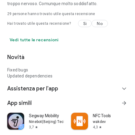
troppo nervoso. Comunque molto soddisfatto.
29
persone hanno trovato utile questa recensione
Sì
No
Hai trovato utile questa recensione?
Vedi tutte le recensioni
Novità
Fixed bugs
Updated dependencies
Assistenza per l'app
expand_more
App simili
arrow_forward
Segway Mobility
NFC Tools
Ninebot(Beijing) Tech Co., Ltd.
wakdev
3,7
4,3
star
star