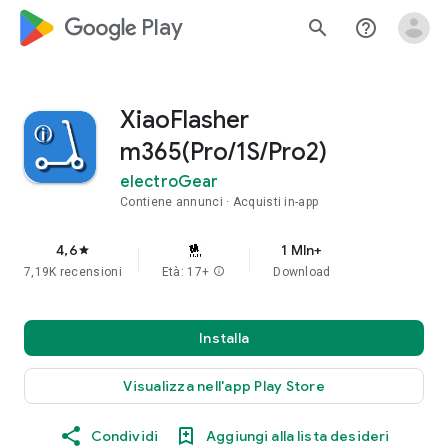
google_logo Play
search
help_outline
XiaoFlasher
m365(Pro/1S/Pro2)
electroGear
Contiene annunci
Acquisti in-app
4,6
1 Mln+
star
7,19K recensioni
Età: 17+
info
Download
Installa
Visualizza nell'app Play Store
Condividi
Aggiungi alla lista desideri