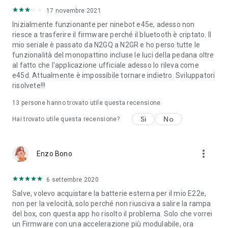
17 novembre 2021
Inizialmente funzionante per ninebot e45e, adesso non
riesce a trasferire il firmware perché il bluetooth è criptato. Il
mio seriale è passato da N2GQ a N2GR e ho perso tutte le
funzionalità del monopattino incluse le luci della pedana oltre
al fatto che l'applicazione ufficiale adesso lo rileva come
e45d. Attualmente è impossibile tornare indietro. Sviluppatori
risolvete!!!
13
persone hanno trovato utile questa recensione
Sì
No
Hai trovato utile questa recensione?
more_vert
Enzo Bono
6 settembre 2020
Salve, volevo acquistare la batterie esterna per il mio E22e,
non per la velocità, solo perché non riusciva a salire la rampa
del box, con questa app ho risolto il problema. Solo che vorrei
un Firmware con una accelerazione più modulabile, ora