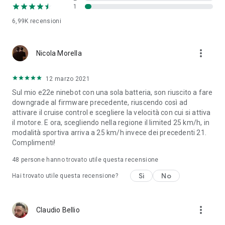
1
6,99K
recensioni
more_vert
Nicola Morella
12 marzo 2021
Sul mio e22e ninebot con una sola batteria, son riuscito a fare
downgrade al firmware precedente, riuscendo così ad
attivare il cruise control e scegliere la velocità con cui si attiva
il motore. E ora, scegliendo nella regione il limited 25 km/h, in
modalità sportiva arriva a 25 km/h invece dei precedenti 21.
Complimenti!
48
persone hanno trovato utile questa recensione
Sì
No
Hai trovato utile questa recensione?
more_vert
Claudio Bellio