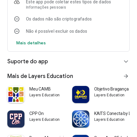
Este app pode coletar estes tipos de dados
Informações pessoais
Os dados não são criptografados
Não é possível excluir os dados
Mais detalhes
Suporte do app
expand_more
Mais de Layers Education
arrow_forward
Meu CAMB
Objetivo Bragança
Layers Education
Layers Education
CPP On
KAITS Conecta by Lay
Layers Education
Layers Education