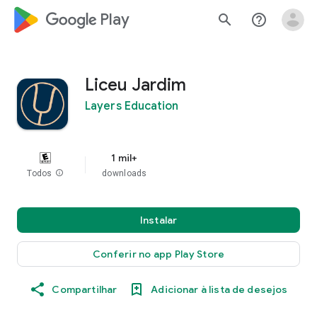
google_logo Play
search
help_outline
Liceu Jardim
Layers Education
1 mil+
Todos
info
downloads
Instalar
Conferir no app Play Store
Compartilhar
Adicionar à lista de desejos