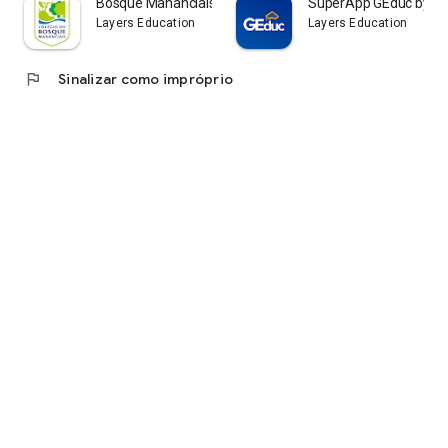
Bosque Mananciais Superapp
SuperApp GEduc by La
Layers Education
Layers Education
flag
Sinalizar como impróprio