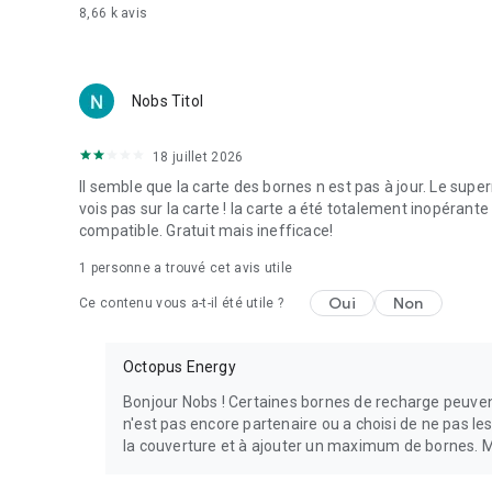
8,66 k
avis
Best EV Charging App (2025) - E-mobility Awards
- Mobile Innovation of the Year (Innovation mobile de l’a
- Best EV charging app (Meilleure application de recharge
- EV charging and app development (Développement d’appli
Nobs Titol
mobility Awards
18 juillet 2026
Il semble que la carte des bornes n est pas à jour. Le sup
vois pas sur la carte ! la carte a été totalement inopérant
compatible. Gratuit mais inefficace!
1 personne a trouvé cet avis utile
Oui
Non
Ce contenu vous a-t-il été utile ?
Octopus Energy
Bonjour Nobs ! Certaines bornes de recharge peuvent
n'est pas encore partenaire ou a choisi de ne pas les 
la couverture et à ajouter un maximum de bornes. Me