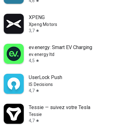
4,6
star
XPENG
Xpeng Motors
3,7
star
ev.energy: Smart EV Charging
ev.energy ltd
4,5
star
UserLock Push
IS Decisions
4,7
star
Tessie — suivez votre Tesla
Tessie
4,7
star