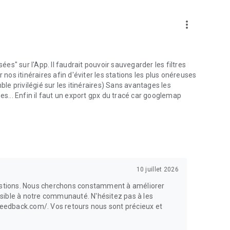
more_vert
ées" sur l'App. Il faudrait pouvoir sauvegarder les filtres
 nos itinéraires afin d'éviter les stations les plus onéreuses
rivilégié sur les itinéraires) Sans avantages les
es... Enfin il faut un export gpx du tracé car googlemap
10 juillet 2026
gestions. Nous cherchons constamment à améliorer
possible à notre communauté. N'hésitez pas à les
yfeedback.com/. Vos retours nous sont précieux et