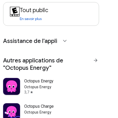
Tout public
En savoir plus
Assistance de l'appli
expand_more
Autres applications de
arrow_forward
"Octopus Energy"
Octopus Energy
Octopus Energy
3,7
star
Octopus Charge
Octopus Energy