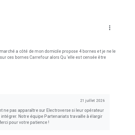
nnée, 2024) - National Technology Awards
 de véhicule électrique, 2023) - AutoExpress Awards
cation et recharge de véhicule électrique, 2022) - E-
more_vert
ermarché a côté de mon domicile propose 4 bornes et je ne le
e sur ces bornes Carrefour alors Qu 'elle est censée être
21 juillet 2026
 ne pas apparaître sur Electroverse si leur opérateur
intégrer. Notre équipe Partenariats travaille à élargir
rci pour votre patience !