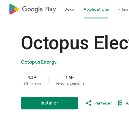
google_logo Play
Jeux
Applications
Films
Octopus Elec
Octopus Energy
4,3
1 M+
star
8,84 k avis
Téléchargements
Installer
Partager
A