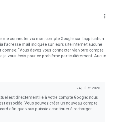
more_vert
de me connecter via mon compte Google sur l'application
l'adresse mail indiquée sur leurs site internet aucune
'est donnée: "Vous devez vous connecter via votre compte
ue je vous écris pour ce problème particulièrement. Aucun
24 juillet 2026
tuel est directement lié à votre compte Google; nous
y est associée. Vous pouvez créer un nouveau compte
ocard afin que vous puissiez continuer à recharger