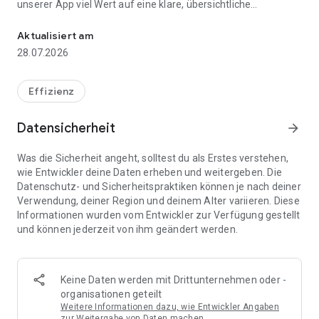
unserer App viel Wert auf eine klare, übersichtliche
Jetzt gibt es den 3-Monatskalender auch als App auf Ihrem Smar
Darstellung des Kalenders, einfache Bedienbarkeit und einen
extra großen Planungszeitraum.
Aktualisiert am
28.07.2026
HIGHLIGHTS DER TERMINIC 3-MONATSKALENDER APP
Effizienz
Klare, übersichtliche 3-Monats-Darstellung, genau wie bei
unserem Print-Klassiker, dem Wandkalender
Datensicherheit
arrow_forward
Zoomfunktion in der Jahresansicht
Individuelle Terminorganisation
Was die Sicherheit angeht, solltest du als Erstes verstehen,
Innovative Suchfunktion
wie Entwickler deine Daten erheben und weitergeben. Die
Feiertage und bundesweiter Ferienkalender inklusive
Datenschutz- und Sicherheitspraktiken können je nach deiner
Verwendung, deiner Region und deinem Alter variieren. Diese
Informationen wurden vom Entwickler zur Verfügung gestellt
WICHTIGSTE EIGENSCHAFTEN UND FUNKTIONEN
und können jederzeit von ihm geändert werden.
Ansichtssache
Als Startansicht erscheint die vom Wandkalender bekannte
3-Monatsansicht. Wählen Sie zwischen dieser klaren und
Keine Daten werden mit Drittunternehmen oder -
bereinigten Übersicht und einer Ansicht, in der alle Termine
organisationen geteilt
der drei Monate angezeigt werden: Dafür einfach nur den
Weitere Informationen dazu, wie Entwickler Angaben
Finger etwas länger auf dem Display halten und schon
zur Weitergabe von Daten machen