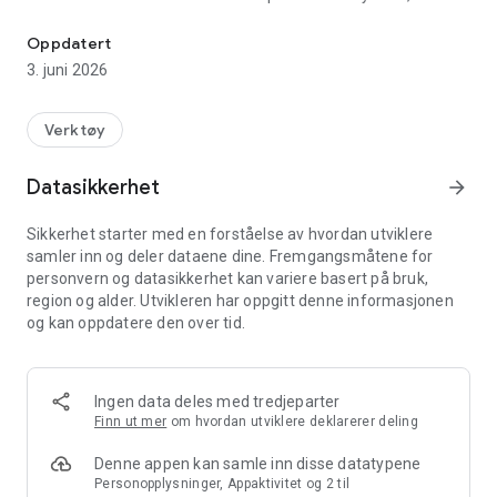
Med appen vår er det enkelt som TicketCo-arrangør å verifisere sa
rekke funksjoner som vil forenkle hverdagen din som
arrangør, og øke salget ditt. Lær mer om
Oppdatert
arrangementsverktøyet på info.ticketco.no.
3. juni 2026
Vi garanterer raske innslipp og vareutleveringer.
Verktøy
QR-kode:
Billetter og varer kjøpt via TicketCo inneholder alle en unik
Datasikkerhet
arrow_forward
QR-kode. QR-koder gjør det lynraskt og sikkert å scanne
billetter.
Sikkerhet starter med en forståelse av hvordan utviklere
samler inn og deler dataene dine. Fremgangsmåtene for
Referansenummer:
personvern og datasikkerhet kan variere basert på bruk,
Hver billett og vare kjøpt via TicketCo har et unikt
region og alder. Utvikleren har oppgitt denne informasjonen
referansenummer på fem tegn som kan brukes til
og kan oppdatere den over tid.
verifisering. Hvis brukerne ikke har smarttelefon eller
muligheten til å skrive ut billetten kan de oppgi
referansenummeret ved inngangen.
Ingen data deles med tredjeparter
Navn:
Finn ut mer
om hvordan utviklere deklarerer deling
Alle forhåndskjøp gjennomført via TicketCo er knyttet til et
navn. Dermed kan billettkjøperen slippe inn på det aktuelle
Denne appen kan samle inn disse datatypene
arrangementet ved å oppgi navnet den er registrert på.
Personopplysninger, Appaktivitet og 2 til