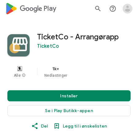
google_logo Play
search
help_outline
TicketCo - Arrangørapp
TicketCo
1k+
Alle
info
Nedlastinger
Installer
Se i Play Butikk-appen
Del
Legg til i ønskelisten