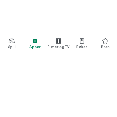
Spill
Apper
Filmer og TV
Bøker
Barn
Google Play
Play Pass
Play-poeng
Gavekort