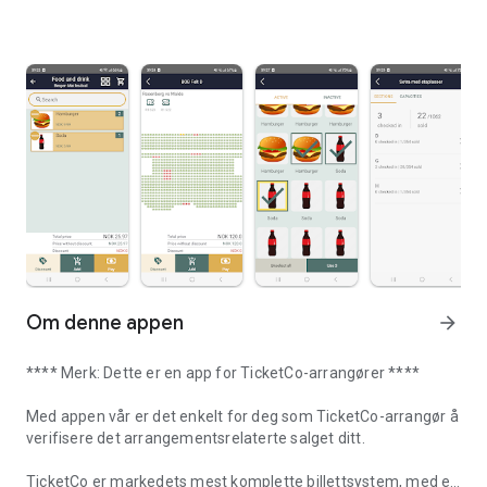
Om denne appen
arrow_forward
**** Merk: Dette er en app for TicketCo-arrangører ****
Med appen vår er det enkelt for deg som TicketCo-arrangør å
verifisere det arrangementsrelaterte salget ditt.
TicketCo er markedets mest komplette billettsystem, med en