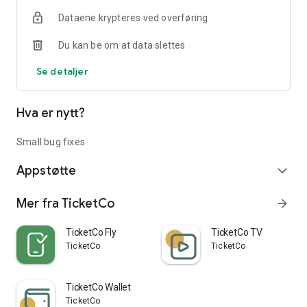
Dersom publikummeren har glemt billetten sin hjemme
Dataene krypteres ved overføring
slipper han eller hun å måtte snu i døren.
Du kan be om at data slettes
Se detaljer
Hva er nytt?
Small bug fixes
Appstøtte
expand_more
Mer fra TicketCo
arrow_forward
TicketCo Fly
TicketCo TV
TicketCo
TicketCo
TicketCo Wallet
TicketCo