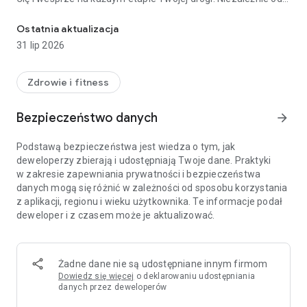
Wzbogać swoją drogę do powrotu do zdrowia dzięki cyfrowemu t
tego, czy przygotowujesz się do operacji, wracasz do zdrowia
po urazie, czy przechodzisz rehabilitację, myrecovery
Ostatnia aktualizacja
pomaga Ci być na bieżąco, zmotywowanym i pewnym siebie
31 lip 2026
– na każdym kroku.
Dzięki myrecovery możesz:
Zdrowie i fitness
* Oglądać krótkie filmy wyjaśniające, czego możesz się
Bezpieczeństwo danych
arrow_forward
spodziewać przed, w trakcie i po leczeniu
* Korzystać z interaktywnych poradników dotyczących
Podstawą bezpieczeństwa jest wiedza o tym, jak
ćwiczeń i narzędzi do samoopieki dostosowanych do
deweloperzy zbierają i udostępniają Twoje dane. Praktyki
Twojego planu opieki
w zakresie zapewniania prywatności i bezpieczeństwa
* Łatwo ustalać i monitorować swoje cele w zakresie powrotu
danych mogą się różnić w zależności od sposobu korzystania
do zdrowia w aplikacji
z aplikacji, regionu i wieku użytkownika. Te informacje podał
* Pozostawać w kontakcie z zespołem opieki, aby
deweloper i z czasem może je aktualizować.
otrzymywać aktualizacje, wskazówki i wsparcie
Rozpoczęcie jest proste. Możesz otrzymać wiadomość e-
mail lub SMS od swojego zespołu opieki z linkiem lub
Żadne dane nie są udostępniane innym firmom
unikalnym 6-cyfrowym kodem PIN, aby szybko się
Dowiedz się więcej
o deklarowaniu udostępniania
zarejestrować. W niektórych przypadkach chirurg lub
danych przez deweloperów
pracownik służby zdrowia może skierować Cię do formularza