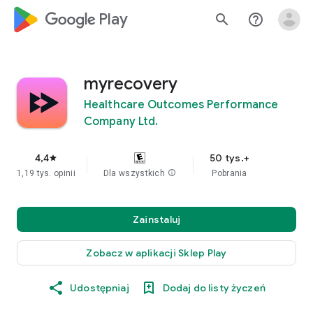
google_logo Play
search
help_outline
myrecovery
Healthcare Outcomes Performance
Company Ltd.
4,4
50 tys.+
star
1,19 tys. opinii
Dla wszystkich
info
Pobrania
Zainstaluj
Zobacz w aplikacji Sklep Play
Udostępniaj
Dodaj do listy życzeń