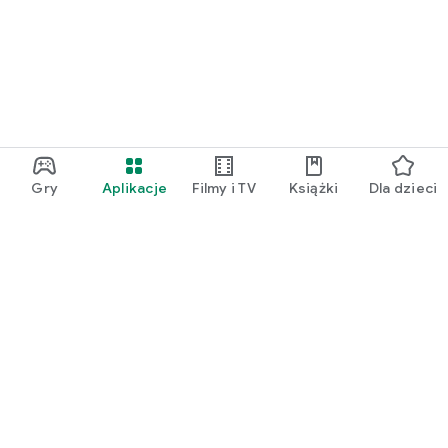
Gry
Aplikacje
Filmy i TV
Książki
Dla dzieci
Google Play
Play Pass
Play Points
Karty podarunkowe