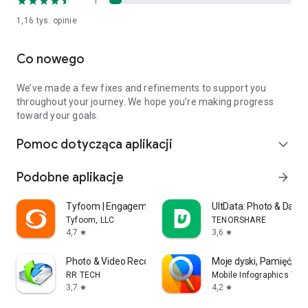
1
Dołącz do tysięcy pacjentów korzystających z myrecovery,
1,16 tys.
opinie
aby przejąć kontrolę nad swoim procesem zdrowienia i
poczuć wsparcie na każdym etapie.
Co nowego
Pobierz myrecovery już dziś — i wzmocnij swoją drogę do
zdrowia.
We’ve made a few fixes and refinements to support you
throughout your journey. We hope you’re making progress
toward your goals.
Pomoc dotycząca aplikacji
expand_more
Podobne aplikacje
arrow_forward
Tyfoom | Engagement Platform
UltData: Photo & Data
Tyfoom, LLC
TENORSHARE
4,7
3,6
star
star
Photo & Video Recovery
Moje dyski, Pamięć, SD
RR TECH
Mobile Infographics Too
3,7
4,2
star
star