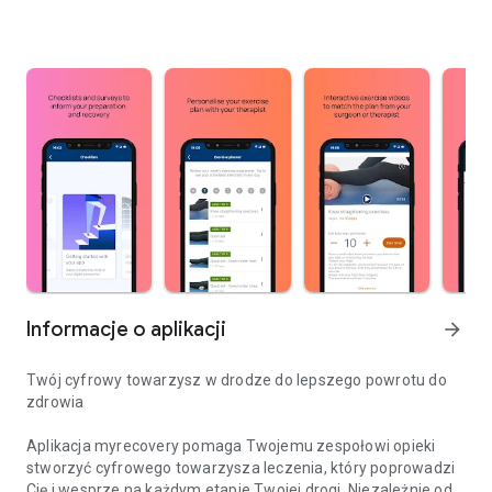
Informacje o aplikacji
arrow_forward
Twój cyfrowy towarzysz w drodze do lepszego powrotu do
zdrowia
Aplikacja myrecovery pomaga Twojemu zespołowi opieki
stworzyć cyfrowego towarzysza leczenia, który poprowadzi
Cię i wesprze na każdym etapie Twojej drogi. Niezależnie od