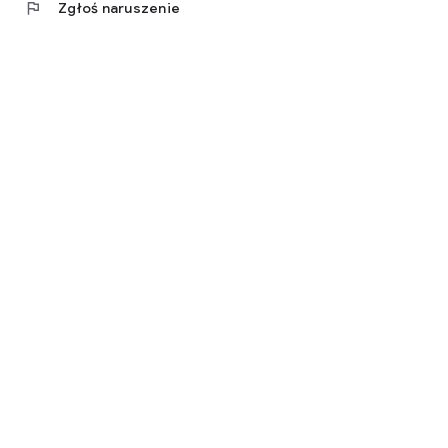
flag
Zgłoś naruszenie