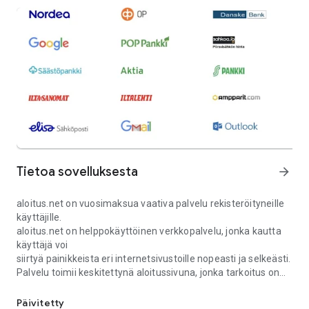
Tietoa sovelluksesta
arrow_forward
aloitus.net on vuosimaksua vaativa palvelu rekisteröityneille
käyttäjille.
aloitus.net on helppokäyttöinen verkkopalvelu, jonka kautta
käyttäjä voi
siirtyä painikkeista eri internetsivustoille nopeasti ja selkeästi.
Palvelu toimii keskitettynä aloitussivuna, jonka tarkoitus on
aloitus.net ohjaa sivuille, helppo paluu ja estää mainokset ja eväs
helpottaa
verkkosisältöjen avaamista yhdestä paikasta.
Päivitetty