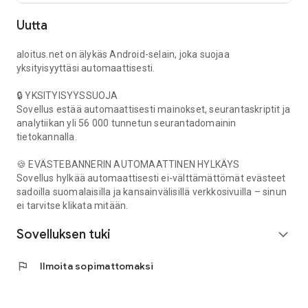
Uutta
aloitus.net on älykäs Android-selain, joka suojaa
yksityisyyttäsi automaattisesti.
🔒 YKSITYISYYSSUOJA
Sovellus estää automaattisesti mainokset, seurantaskriptit ja
analytiikan yli 56 000 tunnetun seurantadomainin
tietokannalla.
🍪 EVÄSTEBANNERIN AUTOMAATTINEN HYLKÄYS
Sovellus hylkää automaattisesti ei-välttämättömät evästeet
sadoilla suomalaisilla ja kansainvälisillä verkkosivuilla – sinun
ei tarvitse klikata mitään.
Sovelluksen tuki
expand_more
flag
Ilmoita sopimattomaksi