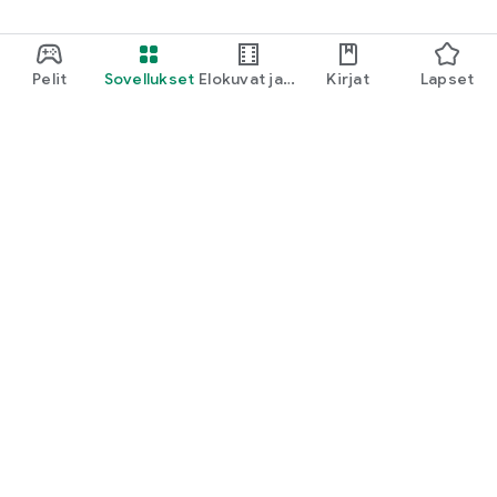
Pelit
Sovellukset
Elokuvat ja
Kirjat
Lapset
TV
Google Play
Play Pass
Play-pisteet
Lahjakortit
Lunasta
Hyvityskäytäntö
Lapset ja perhe