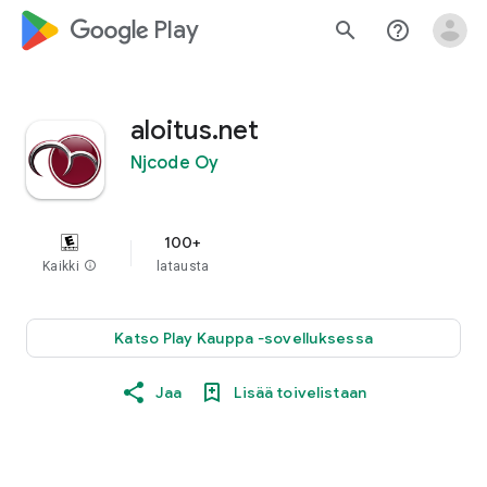
google_logo Play
search
help_outline
aloitus.net
Njcode Oy
100+
Kaikki
info
latausta
Katso Play Kauppa ‐sovelluksessa
Jaa
Lisää toivelistaan