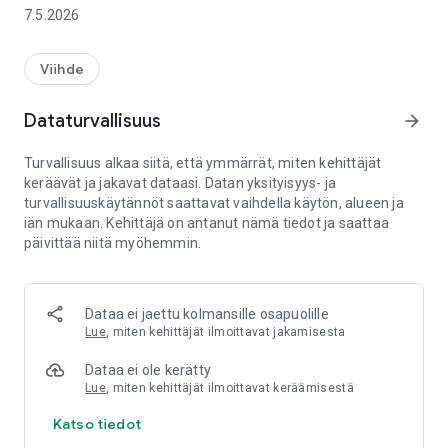
Sivustossa on näkyvä talopainike, jota painamalla käyttäjä
7.5.2026
palaa
takaisin aloitus.net-sivuston etusivulle missä tahansa käytön
vaiheessa.
Viihde
Tämä tekee liikkumisesta yksinkertaista ja auttaa käyttäjää
palaamaan
Dataturvallisuus
arrow_forward
aina helposti takaisin pääsivulle.
Palveluun sisältyy lisäksi mainosten esto ja evästeiden esto,
Turvallisuus alkaa siitä, että ymmärrät, miten kehittäjät
joiden
keräävät ja jakavat dataasi. Datan yksityisyys- ja
tavoitteena on parantaa käyttökokemusta, vähentää
turvallisuuskäytännöt saattavat vaihdella käytön, alueen ja
häiriötekijöitä ja
iän mukaan. Kehittäjä on antanut nämä tiedot ja saattaa
lisätä selaamisen turvallisuutta. Näiden ominaisuuksien
päivittää niitä myöhemmin.
avulla sivuston
käyttö on sujuvampaa, selkeämpää ja käyttäjälle
miellyttävämpää.
Osta palvelu:
Dataa ei jaettu kolmansille osapuolille
https://verkkokauppa.macomtech.fi/tuote/vuosilisenssi-
Lue
, miten kehittäjät ilmoittavat jakamisesta
suojatut-kirjautumistunnukset-aloitus-net-palvelu-1-3-
tietokoneelle-vain-333e-kk/
Dataa ei ole kerätty
Lue
, miten kehittäjät ilmoittavat keräämisestä
Katso tiedot