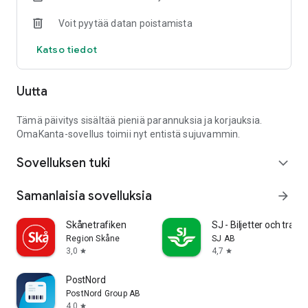
Voit pyytää datan poistamista
Katso tiedot
Uutta
Tämä päivitys sisältää pieniä parannuksia ja korjauksia.
OmaKanta-sovellus toimii nyt entistä sujuvammin.
Sovelluksen tuki
expand_more
Samanlaisia sovelluksia
arrow_forward
Skånetrafiken
SJ - Biljetter och trafik
Region Skåne
SJ AB
3,0
4,7
star
star
PostNord
PostNord Group AB
4,0
star