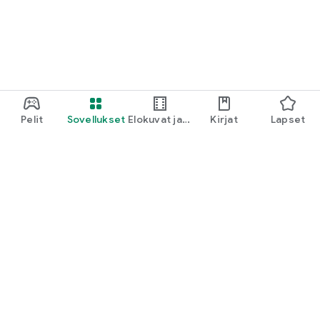
Pelit
Sovellukset
Elokuvat ja
Kirjat
Lapset
TV
Google Play
Play Pass
Play-pisteet
Lahjakortit