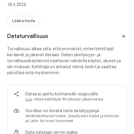
- lääkärin ja hoitajan kirjaukset
18.6.2026
- laboratoriotutkimusten tulokset
- ilmoitukset uusista ja uusituista resepteistä, uusista lääkärin
ja hoitajan kirjauksista sekä laboratoriolähetteistä ja -
Lääketiede
tuloksista
- helppo ja turvallinen kirjautuminen itse valitsemallasi
Dataturvallisuus
arrow_forward
tunnusluvulla tai sormenjälki- tai kasvojentunnistuksella.
Turvallisuus alkaa siitä, että ymmärrät, miten kehittäjät
Lisäksi OmaKanta-sovellus muistuttaa jäykkäkouristus- ja
keräävät ja jakavat dataasi. Datan yksityisyys- ja
kurkkumätärokotteen tehosteesta 25-, 45- ja 65-vuotiaille,
turvallisuuskäytännöt saattavat vaihdella käytön, alueen ja
kun on sallinut sovelluksen lähettämät ilmoitukset.
iän mukaan. Kehittäjä on antanut nämä tiedot ja saattaa
päivittää niitä myöhemmin.
Kaikki OmaKannan toiminnot ovat käytössäsi OmaKanta-
verkkopalvelussa, jonne voit kirjautua osoitteessa
www.kanta.fi.
Dataa ei jaettu kolmansille osapuolille
Lue
, miten kehittäjät ilmoittavat jakamisesta
Sovellus voi kerätä näitä datatyyppejä
Henkilökohtaiset tiedot, Sovellusten tiedot ja toiminta
ja Laite- tai muut tunnisteet
Data salataan siirron ajaksi