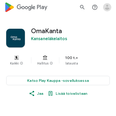
google_logo Play
search
help_outline
OmaKanta
Kansaneläkelaitos
100 t.+
Kaikki
info
Hallitus
info
latausta
Katso Play Kauppa ‐sovelluksessa
Jaa
Lisää toivelistaan