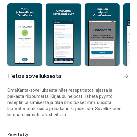
Tietoa sovelluksesta
arrow_forward
OmaKanta-sovelluksesta näet reseptitietosi ajasta ja
paikasta riippumatta. Kirjaudu helposti, lähetä pyyntö
reseptin uusimisesta ja tilaa ilmoitukset mm. uusista
laboratoriotuloksista ja lääkärin kirjauksista. Sovellukseen
lisätään toimintoja vaiheittain.
OmaKanta käytössäsi 24/7
OmaKanta-sovelluksessa:
- reseptit ja niiden uusiminen
Päivitetty