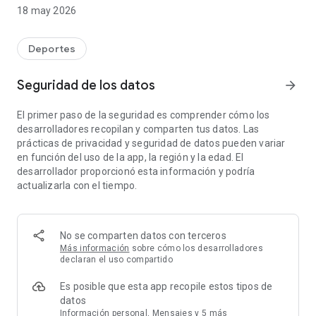
puede encontrar en un solo lugar. Aplicación myClub:
18 may 2026
* registrarse para eventos
* monitorea la actividad
Deportes
* comentar eventos y seguir la conversación
* leer y comentar boletines
Seguridad de los datos
arrow_forward
* Ver y pagar facturas
* compras productos del club en la tienda en línea
El primer paso de la seguridad es comprender cómo los
* muestra una tarjeta de membresía
desarrolladores recopilan y comparten tus datos. Las
* navegar por los contactos del club o grupo
prácticas de privacidad y seguridad de datos pueden variar
* Administrar usuarios de cuentas de miembros
en función del uso de la app, la región y la edad. El
* revisa y actualiza tu información de membresía
desarrollador proporcionó esta información y podría
* editar la configuración de privacidad.
actualizarla con el tiempo.
¿Dónde estaban esos futistrans primogénitos? ¿Cuándo
comienza la escuela de natación en boxes? ¿Tenía tiempo
para mi propio juego? Con myClub, evitas el caos. Todos los
No se comparten datos con terceros
pasatiempos familiares con información se muestran en la
Más información
sobre cómo los desarrolladores
misma página, a pesar de que los deportes se juegan en
declaran el uso compartido
diferentes clubes.
Es posible que esta app recopile estos tipos de
datos
¿Un primogénito necesita transporte para hacer ejercicio? La
Información personal, Mensajes y 5 más
comunicación relacionada con eventos se gestiona sin