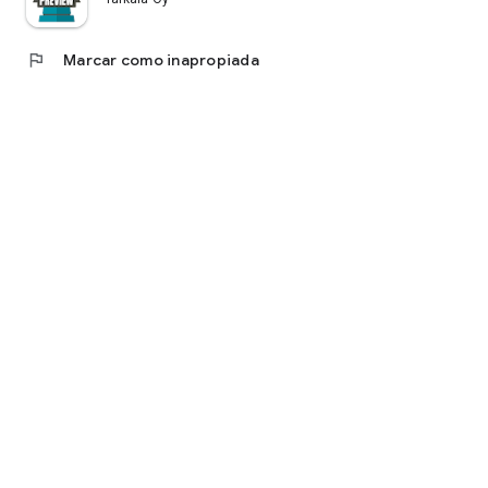
flag
Marcar como inapropiada