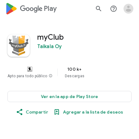
google_logo Play
search
help_outline
myClub
Taikala Oy
100 k+
Apto para todo público
info
Descargas
Ver en la app de Play Store
Compartir
Agregar a la lista de deseos