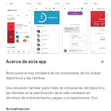
Acerca de esta app
arrow_forward
Alivio para la vida cotidiana de los entusiastas de los clubes
deportivos y las familias.
Una situación familiar para miles de entusiastas del deporte y
las familias es la planificación de la vida cotidiana en
términos de entrenamiento, juegos y competiciones. Con
¡Regístrate, chatea, paga facturas, actualiza la información de m
myClub, administrar los deportes cotidianos es fácil cuando
la información sobre los pasatiempos de toda la familia se
Actualización