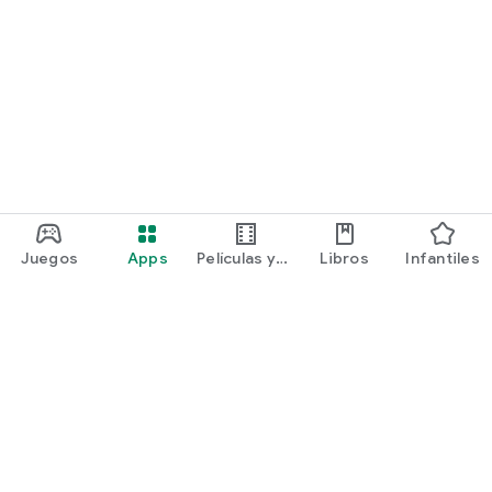
Juegos
Apps
Películas y
Libros
Infantiles
programas
Google Play
Play Pass