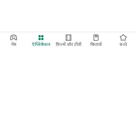
गेम
ऐप्लिकेशन
फ़िल्में और टीवी
किताबें
बच्चे
Google Play
Play Pass
Play Points
उपहार कार्ड
रिडीम करें