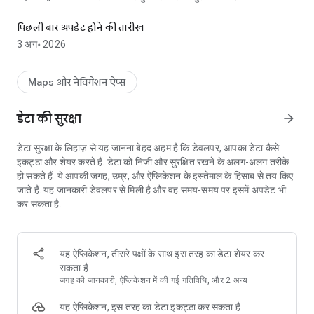
बाइक मार्ग, जीपीएस नेविगेशन मार्गदर्शन, आंकड़े, योगदान और समुदाय
- आपकी बाइक के प्रकार (मानक, इलेक्ट्रिक, साझा, आदि) और पसंदीदा मार्ग प्रकार
(सबसे तेज़ या सबसे सुरक्षित) के आधार पर अनुकूलित मार्ग।
पिछली बार अपडेट होने की तारीख
- आपकी गतिविधियों और उनके प्रभाव पर वैयक्तिकृत आँकड़े।
3 अग॰ 2026
- आपकी बाइक यात्राओं का स्वचालित पता लगाना और रिकॉर्ड करना।
- नागरिक-दिमाग वाला संचालन जो शहरों को उनके बाइक बुनियादी ढांचे को बेहतर
बनाने में सहायता करता है।
Maps और नेविगेशन ऐप्स
- बाइक पार्किंग सुविधाओं और बाइक लेन का मानचित्रण।
- सामूहिक और व्यक्तिगत चुनौतियाँ।
डेटा की सुरक्षा
arrow_forward
- बाइक मार्गों और सवारी की सूची।
- मौसम संबंधी चेतावनियाँ।
डेटा सुरक्षा के लिहाज़ से यह जानना बेहद अहम है कि डेवलपर, आपका डेटा कैसे
- आसान सवारी ट्रैकिंग के लिए समर्पित वेयर ओएस ऐप।
इकट्ठा और शेयर करते हैं. डेटा को निजी और सुरक्षित रखने के अलग-अलग तरीके
हो सकते हैं. ये आपकी जगह, उम्र, और ऐप्लिकेशन के इस्तेमाल के हिसाब से तय किए
विवरण में:
जाते हैं. यह जानकारी डेवलपर से मिली है और वह समय-समय पर इसमें अपडेट भी
कर सकता है.
• अनुकूलित मार्ग और जीपीएस
ऐप आपकी बाइक के प्रकार, गति और पसंदीदा मार्ग प्रकार के अनुसार अनुकूलित
होता है। जियोवेलो आपके आराम, सुरक्षा और मन की शांति के लिए बाइक लेन,
साइकिल पथ और कम ट्रैफ़िक वाली सड़कों को प्राथमिकता देता है। जियोवेलो में
यह ऐप्लिकेशन, तीसरे पक्षों के साथ इस तरह का डेटा शेयर कर
मैप, फ़ुल-स्क्रीन और कंपास मोड के साथ-साथ वॉयस गाइडेंस और नोटिफिकेशन के
सकता है
साथ रीयल-टाइम गाइडेंस शामिल है।
जगह की जानकारी, ऐप्लिकेशन में की गई गतिविधि, और 2 अन्य
• सांख्यिकी और स्वचालित रिकॉर्डिंग
यह ऐप्लिकेशन, इस तरह का डेटा इकट्ठा कर सकता है