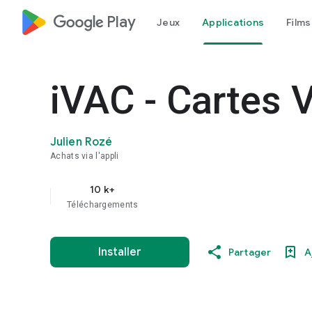
google_logo Play
Jeux
Applications
Films
iVAC - Cartes 
Julien Rozé
Achats via l'appli
10 k+
Téléchargements
Installer
Partager
A