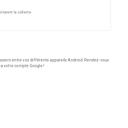
clarent la collecte
ent
a possibilité d'organiser vos cartes par dossiers, de la
che sur fond noir) et de trier les cartes par proximité.
ossiers entre vos différents appareils Android. Rendez-vous
ia votre compte Google !