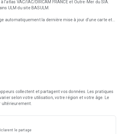
de à l'atlas VAC/IAC/DIRCAM FRANCE et Outre-Mer du SIA.
rrains ULM du site BASULM.
arge automatiquement la dernière mise à jour d'une carte et
Mer
 exemple), l’application affiche automatiquement la dernière
ujours d’une carte plus ou moins récente pour tous les
 iVAC vous en informe pour vous en proposer le
 BASULM : https://www.sia.aviation-civile.gouv.fr
ppeurs collectent et partagent vos données. Les pratiques
arier selon votre utilisation, votre région et votre âge. Le
r ultérieurement.
ation sans connexion à internet
t Outre-Mer
e-Mer
clarent le partage