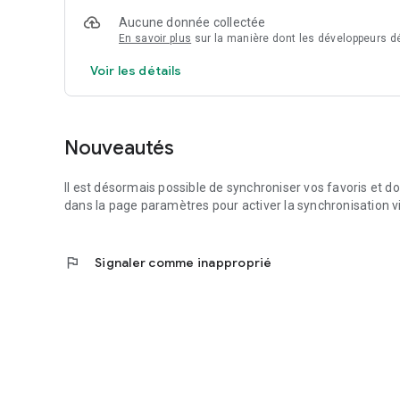
- Affichage des terrains par nom ou code OACI
Aucune donnée collectée
- Recherche de terrains par nom ou code OACI
En savoir plus
sur la manière dont les développeurs dé
- Onglet favoris regroupant vos cartes préférées
- Onglet récent regroupant les cartes consultées récemm
Voir les détails
- Affichage des cartes en portrait et paysage
- Affichage des cartes en plein écran
- Impression et partage des cartes
Nouveautés
Avec l'abonnement Premium d'iVAC, profitez également de l
possibilité d'afficher les cartes en mode nuit (écriture blan
Il est désormais possible de synchroniser vos favoris et d
dans la page paramètres pour activer la synchronisation v
flag
Signaler comme inapproprié