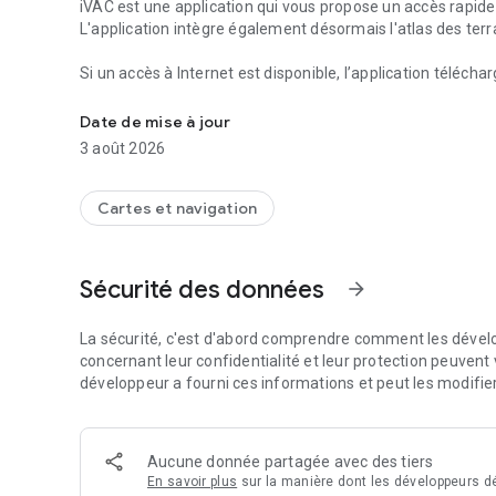
iVAC est une application qui vous propose un accès rapi
L'application intègre également désormais l'atlas des te
Si un accès à Internet est disponible, l’application téléch
iVAC - Cartes VAC/IAC/DIRCAM/ULM Métropole et Outre-
l'affiche.
Date de mise à jour
Si l’accès à Internet n’est pas disponible (en altitude par
3 août 2026
version téléchargée de la carte.
Quelles que soient les conditions réseau, vous disposez to
Cartes et navigation
aérodromes français.
Une mise à jour mensuelle est mise en ligne par le SIA et
Sécurité des données
arrow_forward
téléchargement complet.
Les données téléchargées proviennent du site du SIA et de
La sécurité, c'est d'abord comprendre comment les dévelo
https://basulm.ffplum.fr
concernant leur confidentialité et leur protection peuvent v
développeur a fourni ces informations et peut les modifie
Fonctionnalités :
- Stockage des cartes sur votre appareil pour une consult
- Affichage des cartes des terrains VAC/IAC Métropole e
Aucune donnée partagée avec des tiers
- Affichage des cartes des hélistations Métropole et Outr
En savoir plus
sur la manière dont les développeurs dé
- Affichage des cartes des terrains ULM