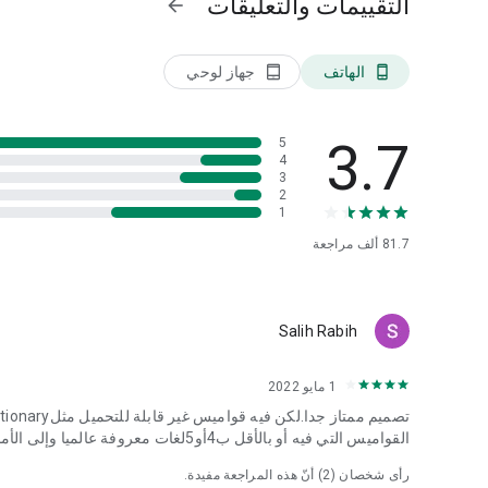
التقييمات والتعليقات
arrow_forward
الهاتف
جهاز لوحي
tablet_android
phone_android
3.7
5
4
3
2
1
81.7 ألف
مراجعة
Salih Rabih
1 مايو 2022
القواميس التي فيه أو بالأقل ب4أو5لغات معروفة عالميا وإلى الأمام!
رأى شخصان (
2
) أنّ هذه المراجعة مفيدة.