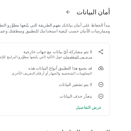
تضاف القواميس وتحسنت بشكل منتظم (يطلب منا إذا كنت ترغب ف
أمان البيانات
arrow_forward
فمن الممكن أن تسهم في القواميس وإضافة الملاحظات الشخصية
مزامنة الملاحظات مع جميع الأجهزة الخاصة بك من خلال ربط حسابك في 
يبدأ الحفاظ على أمان بياناتك بفهم الطريقة التي يتّبعها مطوِّرو ا
هذا الإصدار هو الإعلانية التي تدعمها ولكن قد ترغب في محاولة نسخ
وممارسات الأمان حسب كيفية استخدامك للتطبيق ومنطقتك وعمرك. يو
لا تتم مشاركة أيّ بيانات مع جهات خارجية
مزيد من المعلومات
حول الآلية التي يتّبعها مطوِّرو البرامج ل
قد يجمع هذا التطبيق أنواع البيانات هذه
المعلومات الشخصية والجهاز أو أرقام التعريف الأخرى
لا يتم تشفير البيانات
يتعذّر حذف البيانات
عرض التفاصيل