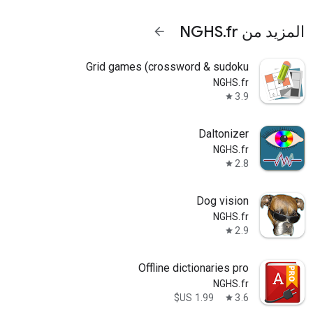
المزيد من NGHS.fr
arrow_forward
Grid games (crossword & sudoku
NGHS.fr
3.9
star
Daltonizer
NGHS.fr
2.8
star
Dog vision
NGHS.fr
2.9
star
Offline dictionaries pro
NGHS.fr
3.6
star