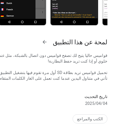
لمحة عن هذا التطبيق
arrow_forward
قواميس حاليا يتيح لك تصفح قواميس دون اتصال بالشبكة، مثل عند
خلوي أو إذا كنت تريد حفظ البطارية!
تحميل قواميس تريد بطاقة SD أول مرة تقوم في
تأتي في متناول اليدين عندما كنت تعمل على الغاز الكلمات المتقاط
تصفح العديد من القواميس حاليا!
ويمكن أيضا تعريفات ان تقرأ من قبل الجهاز باستخدام النص إلى خ
المتاحة) ويمكن استخدام التطبيق مع القراء يبوك.
تاريخ التحديث
04‏/04‏/2025
هناك أكثر من 50 قواميس متعددة اللغات للاختيار من بينها، 
واليابانية والكورية والهندية والعبرية والروسية والإيطالية والصيني
البيانات .
الكتب والمراجع