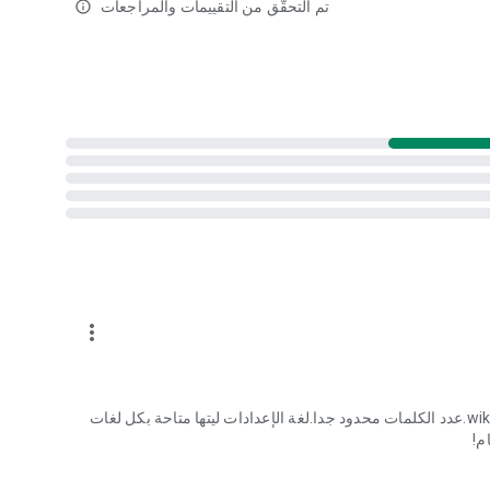
تم التحقّق من التقييمات والمراجعات
info_outline
more_vert
تصميم ممتاز جدا.لكن فيه قواميس غير قابلة للتحميل مثلwiktionary.عدد الكلمات محدود جدا.لغة الإعدادات ليتها متاحة بكل لغات