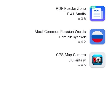
PDF Reader Zone
P & L Studio
3.8
star
Most Common Russian Words
Dominik Gyecsek
4.2
star
GPS Map Camera
JK.Fantasy
4.5
star