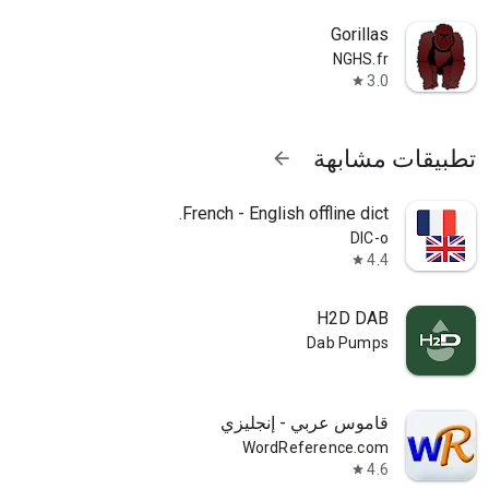
Gorillas
NGHS.fr
3.0
star
تطبيقات مشابهة
arrow_forward
French - English offline dict.
DIC-o
4.4
star
H2D DAB
Dab Pumps
قاموس عربي - إنجليزي
WordReference.com
4.6
star