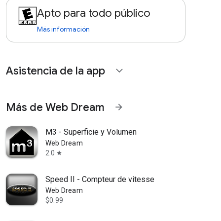
Apto para todo público
Más información
Asistencia de la app
expand_more
Más de Web Dream
arrow_forward
M3 - Superficie y Volumen
Web Dream
2.0
star
Speed II - Compteur de vitesse
Web Dream
$0.99