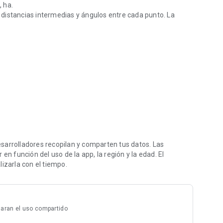
, ha.
as distancias intermedias y ángulos entre cada punto. La
modo manual o automático
avés de correo electrónico con el formato "KML" (para usar
bile, World Wind, Sketchup ...) ) y "DXF" (AutoCAD).
tugués, japonés.
erie de puntos que mejor describen el terreno a través de la
plicación toma automáticamente los puntos con un intervalo
sarrolladores recopilan y comparten tus datos. Las
en función del uso de la app, la región y la edad. El
izarla con el tiempo.
se dibuja. El intervalo de tiempo es ajustable de 5 a 120
ar en cualquier momento.
in tener que viajar por la localización en el mapa.
aran el uso compartido