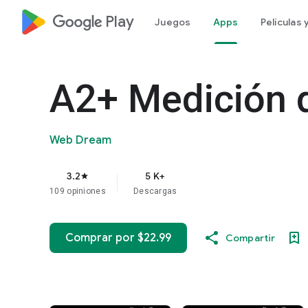
google_logo Play
Juegos
Apps
Películas
A2+ Medición d
Web Dream
3.2
5 K+
star
109 opiniones
Descargas
Comprar por $22.99
Compartir