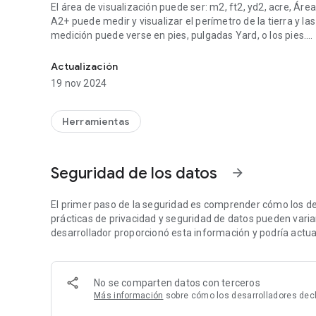
El área de visualización puede ser: m2, ft2, yd2, acre, Área
A2+ puede medir y visualizar el perímetro de la tierra y l
medición puede verse en pies, pulgadas Yard, o los pies.
Mida cualquier superficie, perímetro y distancia con el 
A2+ puede guardar los planes, editarlos y exportarlos a tr
Actualización
con el software como Google Earth, Google Maps, Google Mo
19 nov 2024
Multilingüe: Inglés, francés, Alemán, español, italiano, por
Herramientas
A2+ tiene 4 modos de funcionamiento:
- GPS: El usuario está en el suelo para medir. Valida una s
Seguridad de los datos
arrow_forward
posición proporcionada por el GPS.
- GPS AUTO : El usuario está en el suelo para medir. La a
El primer paso de la seguridad es comprender cómo los de
de tiempo regular.
prácticas de privacidad y seguridad de datos pueden variar 
desarrollador proporcionó esta información y podría actual
Sólo tienes que mover por el suelo, por lo que su contorno 
segundos. El modo automático se puede detener y reinici
No se comparten datos con terceros
- Manual: el usuario introduce los puntos de forma manual s
Más información
sobre cómo los desarrolladores decl