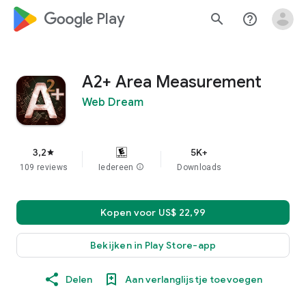
google_logo Play
search
help_outline
A2+ Area Measurement
Web Dream
3,2
5K+
star
109 reviews
Iedereen
info
Downloads
Kopen voor US$ 22,99
Bekijken in Play Store-app
Delen
Aan verlanglijstje toevoegen