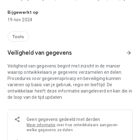
Meet elk oppervlak, perimeter en afstand met handmatige of au
en hectare.
A2 + kan meten en de omtrek van de bodem, tussengelegen
Bijgewerkt op
afstanden en hoeken tussen elk punt weergegeven. De
19 nov 2024
meting kan worden weergegeven in voeten, Inch, Yard of
voeten.
De toepassing toont het Franse kadaster bovenop de kaart.
Tools
Aldus wordt de meetnauwkeurigheid plaatsen sterk
verbeterd (nuttig voor een meetkundige).
Veiligheid van gegevens
arrow_forward
A2 + kan plannen opslaan, bewerken en exporteren via e-mail
en Bluetooth met het formaat "KML" (voor gebruik met
Veiligheid van gegevens begint met inzicht in de manier
software zoals Google Earth, Google Maps, Google Mobile
waarop ontwikkelaars je gegevens verzamelen en delen.
World Wind, Sketchup ...) en "DXF" ( AutoCAD).
Procedures voor gegevensprivacy en beveiliging kunnen
variëren op basis van je gebruik, regio en leeftijd. De
A2 + maakt gebruik van Google Maps en GPS voor
ontwikkelaar heeft deze informatie aangeleverd en kan die in
geotagging.
de loop van de tijd updaten.
Meertalig: Engels, Frans, Duits, Spaans, Italiaans, Portugees,
Japans.
Geen gegevens gedeeld met derden
A2 + heeft 4 modi:
Meer informatie
over hoe ontwikkelaars aangeven
welke gegevens ze delen
- GPS: De gebruiker is op de grond te meten. Het bevestigt