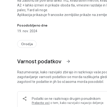
Na zaslonu se površina lahko: m2, kvadratnih metrov, kvadr
A2 + lahko izmeri in prikaže oboda tla, vmesne razdalje in 
palec, Yard ali noge.
Aplikacija prikazuje francoske zemljiške prikaže na zemlj
Merijo površine, perimeter in razdaljo z ročnim ali avtom
(uporaben za geometer).
A2 + lahko shranite načrte, jih uredite in njihov izvoz pre
Posodobljeno dne
programsko opremo, kot so Google Earth, Google Maps, Goog
19. nov. 2024
AutoCAD).
A2 + uporablja Google Map in GPS za geotagging.
Orodja
Večjezični: angleški, francoski, nemški, španski, italijanski,
Varnost podatkov
arrow_forward
A2 + ima 4 načinov delovanja:
- GPS: Uporabnik na terenu za merjenje. To potrjuje niz točk,
Razumevanje, kako razvijalci zbirajo in razkrivajo vaše pod
zagotavljanje varnosti podatkov se morda razlikujeta gled
- GPS AUTO: Uporabnik na terenu za merjenje. Aplikacija
zagotovil te podatke in jih bo sčasoma morda posodobil.
Samo premaknete sebe po tleh, tako da je sestavljen njegov
Samodejni način se lahko ustavi in ​​ponovno v vsakem tren
Podatki se ne razkrivajo drugim ponudnikom
- Manual: uporabnik vnese točke ročno ne da bi morali poto
Preberite več
o tem, kako razvijalci najavijo deljenje.