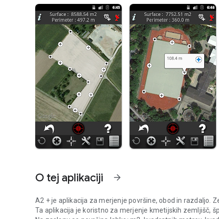
O tej aplikaciji
arrow_forward
A2 + je aplikacija za merjenje površine, obod in razdaljo. 
Ta aplikacija je koristno za merjenje kmetijskih zemljišč, špor