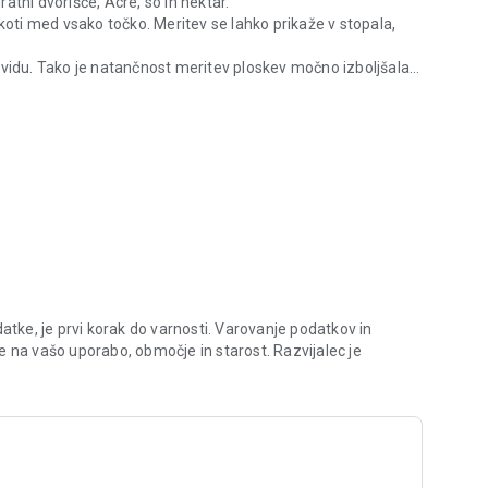
atni dvorišče, Acre, so in hektar.
koti med vsako točko. Meritev se lahko prikaže v stopala,
evidu. Tako je natančnost meritev ploskev močno izboljšala
atskim načinom.
ko e-pošte in Bluetooth z obliko "KML" (za uporabo s
le Mobile, Svetovna Wind, Sketchup ...) in "DXF" (
 portugalski, japonski.
 ki najbolje opisujejo tla s položaja, ki ga GPS.
atke, je prvi korak do varnosti. Varovanje podatkov in
e na vašo uporabo, območje in starost. Razvijalec je
 samodejno sprejme točke s rednem časovnem intervalu.
 obris. Časovni interval je nastavljiv od 5 do 120 sekund.
utku.
vati z lociranje na zemljevidu.