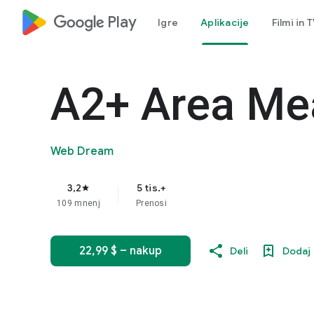
google_logo Play
Igre
Aplikacije
Filmi in 
A2+ Area Me
Web Dream
3,2
5 tis.+
star
109 mnenj
Prenosi
22,99 $ – nakup
Deli
Dodaj 