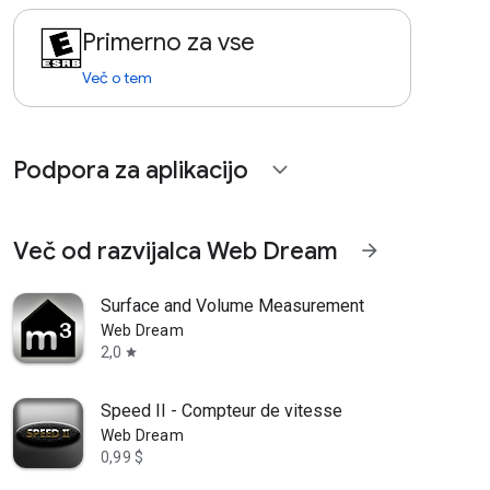
Primerno za vse
Več o tem
Podpora za aplikacijo
expand_more
Več od razvijalca Web Dream
arrow_forward
Surface and Volume Measurement
Web Dream
2,0
star
Speed II - Compteur de vitesse
Web Dream
0,99 $