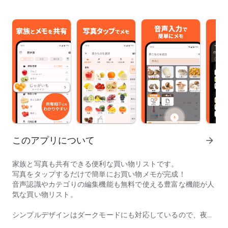
このアプリについて
arrow_forward
家族と写真も共有できる便利な買い物リストです。
写真をタップするだけで簡単にお買い物メモが完成！
音声認識やカテゴりの編集機能も無料で使える豊富な機能が人
気な買い物リスト。
シンプルデザインはダークモードにも対応しているので、夜で
写真も共有できるシンプルで人気の買い物リスト
も安心。