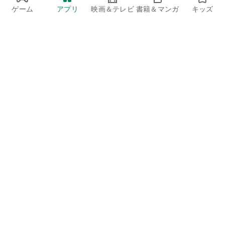
ゲーム
アプリ
映画＆テレビ
書籍＆マンガ
キッズ
Google Play
Play Pass
Play Points
ギフトカード
コードを利用
払い戻しに関するポリシー
子ども、家族
保護者向けのガイド