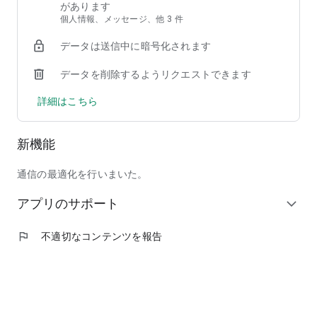
ので、順番にチェックしていけばウロウロせずに済みます。
があります
個人情報、メッセージ、他 3 件
■ かわいいデザイン
データは送信中に暗号化されます
毎日開きたくなるような可愛いデザインに統一しています。
データを削除するようリクエストできます
詳細はこちら
新機能
通信の最適化を行いまいた。
アプリのサポート
expand_more
flag
不適切なコンテンツを報告