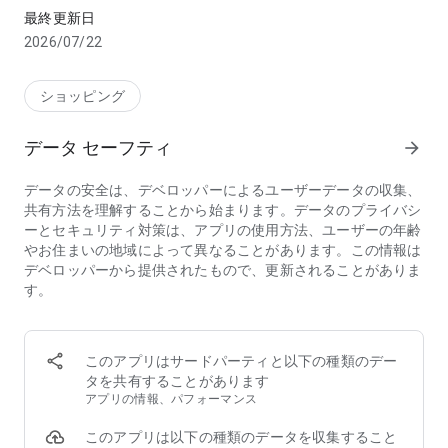
最終更新日
■ シンプルに楽しく
2026/07/22
"買い物リスト"には350点のアイテムが写真付きで登録されて
いて、これが人気の秘訣。チラシの感覚で欲しいものをタップ
ショッピング
するだけで、簡単に買い物リストを作成できます。
データ セーフティ
arrow_forward
■ 気づいた時にサッと
データの安全は、デベロッパーによるユーザーデータの収集、
入力候補や音声認識があるので、少ないステップで素早く買い
共有方法を理解することから始まります。データのプライバシ
物メモを作成できます。
ーとセキュリティ対策は、アプリの使用方法、ユーザーの年齢
やお住まいの地域によって異なることがあります。この情報は
■ 共有が便利
デベロッパーから提供されたもので、更新されることがありま
す。
家族で共有すれば、買い物の依頼が簡単になり、買い忘れも減
ります。好きな写真を登録できるので、買い間違いもなくなり
ます。
買い物メモの共有機能はもちろん無料です。
このアプリはサードパーティと以下の種類のデー
タを共有することがあります
■ スーパーでウロウロしない
アプリの情報、パフォーマンス
買い物リストは「野菜」「魚」「肉」などの順番で並んでいる
このアプリは以下の種類のデータを収集すること