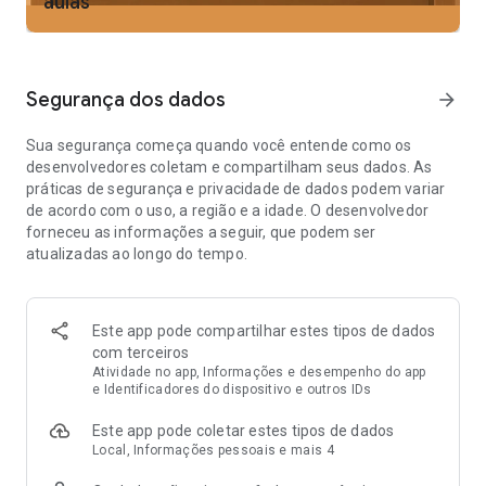
aulas
- Testes de inteligência emocional e autoconsciência
Cada teste vem com recomendações personalizadas para
que você saiba exatamente em quais áreas se concentrar e
como crescer.
Segurança dos dados
arrow_forward
ACOMPANHE SEU CRESCIMENTO
Sua segurança começa quando você entende como os
- Veja as tendências do seu desempenho ao longo do tempo
desenvolvedores coletam e compartilham seus dados. As
- Obtenha insights acionáveis — não apenas pontuações
práticas de segurança e privacidade de dados podem variar
- Mantenha-se motivado com sequências e relatórios de
de acordo com o uso, a região e a idade. O desenvolvedor
progresso
forneceu as informações a seguir, que podem ser
atualizadas ao longo do tempo.
POR QUE O IMPULSE
A maioria dos apps cerebrais só te oferece jogos. O Impulse
também te dá uma compreensão mais profunda de você
mesmo.
Este app pode compartilhar estes tipos de dados
Treine de forma mais inteligente e mantenha-se afiado para
com terceiros
a vida toda.
Atividade no app, Informações e desempenho do app
Junte-se a 100 milhões de pessoas em todo o mundo que
e Identificadores do dispositivo e outros IDs
tornaram o Impulse parte de sua rotina diária.
Este app pode coletar estes tipos de dados
O Impulse oferece um teste gratuito de 3 dias com acesso
Local, Informações pessoais e mais 4
completo a todos os jogos - sem anúncios, sem interrupções.