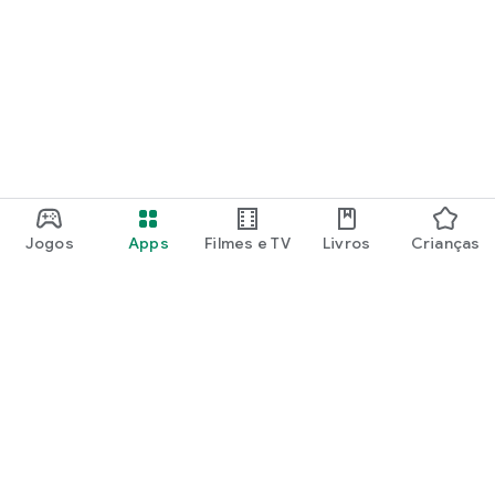
Jogos
Apps
Filmes e TV
Livros
Crianças
Google Play
Play Pass
Pontos do Play Points