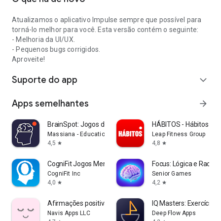
Atualizamos o aplicativo Impulse sempre que possível para
torná-lo melhor para você. Esta versão contém o seguinte:
- Melhoria da UI/UX.
- Pequenos bugs corrigidos.
Aproveite!
Suporte do app
expand_more
Apps semelhantes
arrow_forward
BrainSpot: Jogos de Lógica
HÁBITOS - Hábitos Diár
Massiana - Educational Games
Leap Fitness Group
4,5
4,8
star
star
CogniFit Jogos Mentais
Focus: Lógica e Raciocí
CogniFit Inc
Senior Games
4,0
4,2
star
star
Afirmações positivas
IQ Masters: Exercícios
Navis Apps LLC
Deep Flow Apps