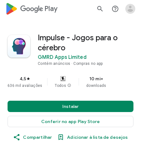
google_logo Play
search
help_outline
Impulse - Jogos para o
cérebro
GMRD Apps Limited
Contém anúncios
Compras no app
4,5
10 mi+
star
636 mil avaliações
Todos
info
downloads
Instalar
Conferir no app Play Store
Compartilhar
Adicionar à lista de desejos