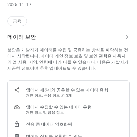
- 발급 받은 카드는 모바일 앱을 통해 언제 어디서나 충전할 수 있
2025. 11. 17.
어요.
- 부산광역시 남구 내의 지정된 가맹점에서 카드로 편리하게 결제
하세요.
금융
- 카드 이용 내역은 앱에서 간편하게 확인할 수 있습니다.
데이터 보안
arrow_forward
* 소상공인 경쟁력 강화를 위해 백화점, 대형마트, 대기업 프랜차
이즈 직영점 등 일부 제외 업종에서 사용이 제한될 수 있습니다.
보안은 개발자가 데이터를 수집 및 공유하는 방식을 파악하는 것
에서 시작됩니다. 데이터 개인 정보 보호 및 보안 관행은 사용자
▶ 충전 시 인센티브 추가 제공
의 앱 사용, 지역, 연령에 따라 다를 수 있습니다. 다음은 개발자가
- 충전 시 인센티브를 추가로 지급해 드립니다.
제공한 정보이며 추후 업데이트될 수 있습니다.
- 인센티브는 결제 시 현금처럼 쓸 수 있는 금액입니다.
▶ 정책발행 카드로 이용
- 부산광역시 남구 복지 정책 대상자이신가요? 제공하는 정책발
앱에서 제3자와 공유할 수 있는 데이터 유형
행금은 오륙도페이의 오륙도페이카드를 통하여 지급됩니다.
개인 정보, 금융 정보 외 3개
- 정책 수혜 대상자는 각 지원사업의 신청방법에 따라 별도 신청
하셔야 하며, 지원사업에 따라 정책발행 카드 수령 방식이 다를
앱에서 수집할 수 있는 데이터 유형
수 있습니다.
개인 정보 및 금융 정보
전송 중 데이터 암호화됨
▶ 체크카드와 같은 30% 소득공제
- 회원 가입 시, 연말정산 약관에 동의하거나 자동 소득공제 신청
데이터 삭제를 요청할 수 있음
팝업 또는 '전체 메뉴 > 소득공제 신청'에 동의하면 카드 등록과