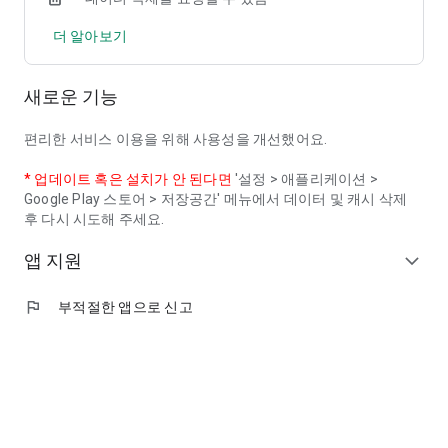
동시에 소득공제 혜택이 적용됩니다.
더 알아보기
(이미 등록한 카드가 있을 경우 카드 등록 시점부터 결제 내역에
대해 공제 혜택이 일괄 적용됩니다.)
새로운 기능
▷ 오륙도페이의 사업의 운영대행사는 코나아이㈜입니다.
▷ 문의 안내
편리한 서비스 이용을 위해 사용성을 개선했어요.
- 앱 사용 중 궁금한 사항이나 불편한 점이 있으시면 아래의 고객
센터로 연락 주세요.
* 업데이트 혹은 설치가 안 된다면
'설정 > 애플리케이션 >
- 오륙도페이 고객센터 : 1600-0429 (평일 09:00~18:00)
Google Play 스토어 > 저장공간' 메뉴에서 데이터 및 캐시 삭제
후 다시 시도해 주세요.
▷ 접근 권한
앱 지원
- 설치된 앱 (필수) : 안전한 전자금융거래를 위해 주의가 필요한
expand_more
앱 설치 여부 확인
- 알림 (선택) : 이용내역 알림
flag
부적절한 앱으로 신고
- 카메라 (선택): 바코드/QR코드/신분증 정보 읽기
- 연락처 (선택): 휴대폰 연락처를 통한 간편한 입력
- 위치 (선택): 내 위치 기반 안내 제공
* 앱 접근 권한 안내
- 오륙도페이 앱을 이용하기 위해서는 필수 접근 권한에 동의해야
합니다.