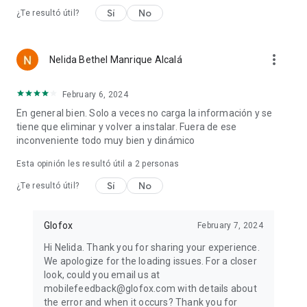
Sí
No
¿Te resultó útil?
more_vert
Nelida Bethel Manrique Alcalá
February 6, 2024
En general bien. Solo a veces no carga la información y se
tiene que eliminar y volver a instalar. Fuera de ese
inconveniente todo muy bien y dinámico
Esta opinión les resultó útil a
2
personas
Sí
No
¿Te resultó útil?
Glofox
February 7, 2024
Hi Nelida. Thank you for sharing your experience.
We apologize for the loading issues. For a closer
look, could you email us at
mobilefeedback@glofox.com with details about
the error and when it occurs? Thank you for