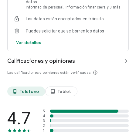
datos
Información personal, Información financiera y 3 más
Los datos están encriptados en tránsito
Puedes solicitar que se borren los datos
Ver detalles
Calificaciones y opiniones
arrow_forward
Las calificaciones y opiniones están verificadas
info_outline
Teléfono
Tablet
phone_android
tablet_android
4.7
5
4
3
2
1