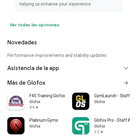
helping us enhance your experience.
Ver todas las opiniones
Novedades
Performance improvements and stability updates.
Asistencia de la app
expand_more
Más de Glofox
arrow_forward
F45 Training Glofox
GymLaunch - Staff Ap
Glofox
Glofox
4.6
star
Platinum Gyms
Glofox Pro - Staff App
Glofox
Glofox
2.5
star