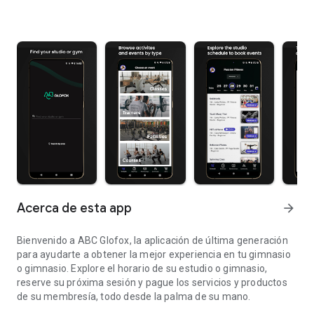
Acerca de esta app
arrow_forward
Bienvenido a ABC Glofox, la aplicación de última generación
para ayudarte a obtener la mejor experiencia en tu gimnasio
o gimnasio. Explore el horario de su estudio o gimnasio,
reserve su próxima sesión y pague los servicios y productos
de su membresía, todo desde la palma de su mano.
Con ABC Glofox puedes ver horarios, reservar clases y realizar pa