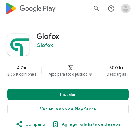
google_logo Play
search
help_outline
Glofox
Glofox
4.7
500 k+
star
2,66 K opiniones
Apto para todo público
info
Descargas
Instalar
Ver en la app de Play Store
Compartir
Agregar a la lista de deseos