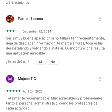
2.64K
opiniones
more_vert
Pamela Lecona
December 12, 2024
Sería muy buena aplicación si no fallara tan frecuentemente,
deja de desplegar información, te marca errores, toca estar
desinstalando y volviendo a instalar. Cuando funciona resulta
una aplicación amigable
Sí
No
¿Te resultó útil?
more_vert
Majose T G
April 24, 2026
Totalmente recomendable. Muy agradables y profesionales,
tanto el personal administrativo, como los profesores de
cada actividad.