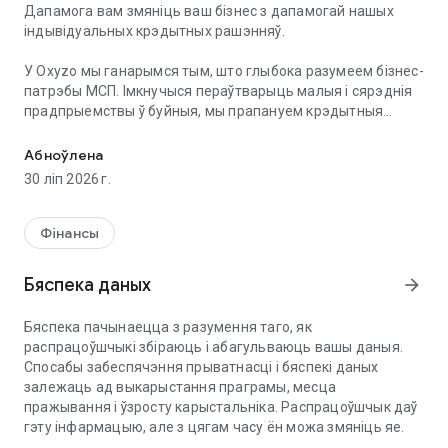
Дапамога вам змяніць ваш бізнес з дапамогай нашых
індывідуальных крэдытных рашэнняў.
У Oxyzo мы ганарымся тым, што глыбока разумеем бізнес-
патрэбы МСП. Імкнучыся пераўтварыць малыя і сярэднія
прадпрыемствы ў буйныя, мы прапануем крэдытныя
Атрымайце крэдыт на абаротны капітал, які адпавядае патрэ
рашэнні і іншыя пазыкі ў бізнэсе, якія настроены, каб
дапамагчы МСП пашырыць сваю дзейнасць, даходы і,
Абноўлена
адпаведна, прыбытак, выкарыстоўваючы нашу
30 ліп 2026 г.
крэдытную лінію.
Гэта ў спалучэнні з нашымі індывідуальнымі крэдытнымі
прадуктамі для тэрміновых крэдытаў, рашэннем
Фінансы
абаротнага капіталу, нізкімі працэнтнымі стаўкамі,
варыянтамі крэдытавання без закладу і 48-гадзінным
Бяспека даных
arrow_forward
графікам апрацоўкі крэдытаў ператварае Oxyzo ў вядучы
варыянт крэдытавання для МСП у Індыі.
Бяспека пачынаецца з разумення таго, як
распрацоўшчыкі збіраюць і абагульваюць вашы даныя.
У цяперашні час Oxyzo абслугоўвае больш за 10000
Спосабы забеспячэння прыватнасці і бяспекі даных
малых і сярэдніх прадпрыемстваў па ўсёй Індыі і мае AUM
залежаць ад выкарыстання праграмы, месца
больш за 5000 крор рупій
пражывання і ўзросту карыстальніка. Распрацоўшчык даў
гэту інфармацыю, але з цягам часу ён можа змяніць яе.
Вы малое або сярэдняе прадпрыемства (МСП), кампанія