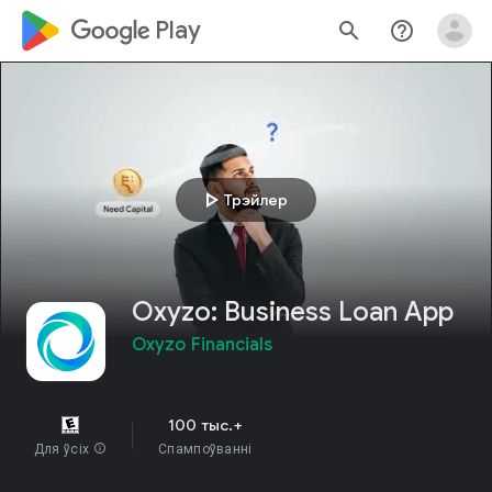
google_logo Play
search
help_outline
play_arrow
Трэйлер
Oxyzo: Business Loan App
Oxyzo Financials
100 тыс.+
Для ўсіх
info
Спампоўванні