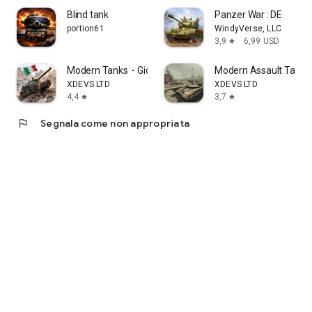
Blind tank
Panzer War : DE
portion61
WindyVerse, LLC
3,9
6,99 USD
star
Modern Tanks・Giochi di Guerra
Modern Assault Tanks:
XDEVS LTD
XDEVS LTD
4,4
3,7
star
star
flag
Segnala come non appropriata