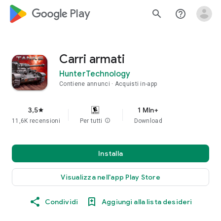
google_logo Play
search
help_outline
Carri armati
HunterTechnology
Contiene annunci
Acquisti in-app
3,5
1 Mln+
star
11,6K recensioni
Per tutti
info
Download
Installa
Visualizza nell'app Play Store
Condividi
Aggiungi alla lista desideri