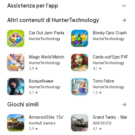
Assistenza per l'app
expand_more
Altri contenuti di HunterTechnology
arrow_forward
Car Out Jam: Parking Puzzle
Blocky Cars: Crash Ar
HunterTechnology
HunterTechnology
Magic World Match-3 RPG
Cards out! Epic PVP ba
HunterTechnology
HunterTechnology
2,9
4,1
star
star
Волшебники
Torre Felice
HunterTechnology
HunterTechnology
3,7
1,5
star
star
Giochi simili
arrow_forward
Armored Elite: 15v15 WWII Tank
Grand Tanks：War Ta
IronHull Games
XDEVS LTD
3,9
4,1
star
star