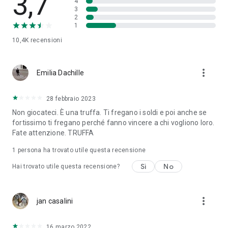
3,7
4
3
2
Requisiti: è necessaria una connessione a Internet
1
10,4K
recensioni
more_vert
Emilia Dachille
28 febbraio 2023
Non giocateci. È una truffa. Ti fregano i soldi e poi anche se
fortissimo ti fregano perché fanno vincere a chi vogliono loro.
Fate attenzione. TRUFFA
1 persona ha trovato utile questa recensione
Sì
No
Hai trovato utile questa recensione?
more_vert
jan casalini
16 marzo 2022