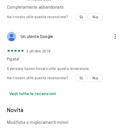
Completamente abbandonato
Sì
No
Hai trovato utile questa recensione?
more_vert
Un utente Google
3 ottobre 2018
Figata!
5
persone hanno trovato utile questa recensione
Sì
No
Hai trovato utile questa recensione?
Vedi tutte le recensioni
Novità
Modifiche e miglioramenti minori