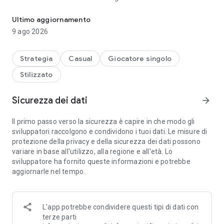
Carri armati - Battaglie tra carri armati in tempo reale!
Combina i miglioramenti e le
caratteristiche speciali nel tuo equipaggiamento per
Ultimo aggiornamento
distruggere il nemico. Distruggi orde di nemici nella modalità
9 ago 2026
company.
Vendicati degli oppressori; unisci squadre, inventa strategie
Strategia
Casual
Giocatore singolo
tattiche intelligenti - in guerra tutto è lecito!
Stilizzato
I giocatori si affrontano dal vivo in battaglie incessanti, grazie
all'apertura di uno spazio
Sicurezza dei dati
arrow_forward
enorme per un'entusiasmante competizione e
collaborazione.
Il primo passo verso la sicurezza è capire in che modo gli
sviluppatori raccolgono e condividono i tuoi dati. Le misure di
Distruggi il nemico per guadagnare oro e ottenere l'accesso a
protezione della privacy e della sicurezza dei dati possono
nuovi carri armati nel negozio!
variare in base all'utilizzo, alla regione e all'età. Lo
sviluppatore ha fornito queste informazioni e potrebbe
L'applicazione per l'utilizzo delle cisterne online ti consente
aggiornarle nel tempo.
di:
- giocare da un telefono cellulare o da un computer
- ottenere informazioni dall'hangar
L'app potrebbe condividere questi tipi di dati con
- rivedere l'ultimo stato delle risorse di gioco
terze parti
- accedere a nuove notizie sul progetto