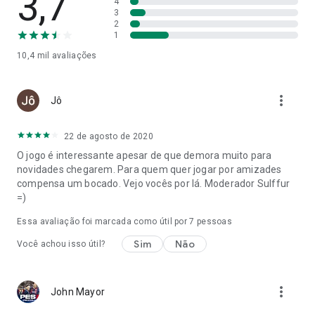
3,7
4
3
2
1
10,4 mil
avaliações
more_vert
Jô
22 de agosto de 2020
O jogo é interessante apesar de que demora muito para
novidades chegarem. Para quem quer jogar por amizades
compensa um bocado. Vejo vocês por lá. Moderador Sulffur
=)
Essa avaliação foi marcada como útil por
7
pessoas
Sim
Não
Você achou isso útil?
more_vert
John Mayor