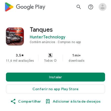
google_logo Play
search
help_outline
Tanques
HunterTechnology
Contém anúncios
Compras no app
3,5
1 mi+
star
11,6 mil avaliações
Todos
info
downloads
Instalar
Conferir no app Play Store
Compartilhar
Adicionar à lista de desejos