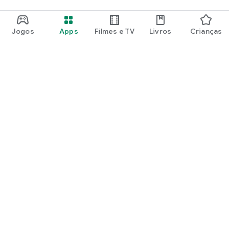
Jogos
Apps
Filmes e TV
Livros
Crianças
Google Play
Play Pass
Pontos do Play Points
Vales-presente
Resgatar
Política de reembolso
Crianças e família