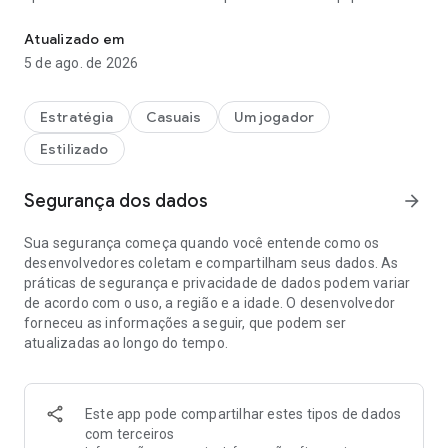
Tanques - batalhas de tanques em tempo real!
para destruir o inimigo. Destrua hordas inimigas no modo
companha.
Atualizado em
5 de ago. de 2026
Leve a vingança a seus opressores; junte-se à equipes,
invente estratégias táticas inteligentes - na guerra vale tudo!
Estratégia
Casuais
Um jogador
Jogadores ao vivo se enfrentam em batalhas implacáveis,
Estilizado
abrindo um enorme espaço para competição e colaboração.
Destrua o inimigo para ganhar ouro e acesso a novos tanques
Segurança dos dados
arrow_forward
na loja!
Sua segurança começa quando você entende como os
O aplicativo para tanques online permite a você:
desenvolvedores coletam e compartilham seus dados. As
- jogar a partir de um celular ou computador
práticas de segurança e privacidade de dados podem variar
- obter informações do hangar
de acordo com o uso, a região e a idade. O desenvolvedor
- revisar o status mais recentes dos recursos do jogo
forneceu as informações a seguir, que podem ser
- acessar novidades de projetos
atualizadas ao longo do tempo.
- participar em um chat ativo e contínuo com um grande
número de usuários ao redor do mundo
- registrar líderes e conquistas
Este app pode compartilhar estes tipos de dados
- e muito mais
com terceiros