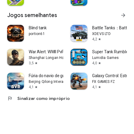
Jogos semelhantes
arrow_forward
Blind tank
Battle Tanks：Battle 
portion61
XDEVS LTD
4,2
star
War Alert: WWII PvP RTS
Super Tank Rumble
Shanghai Longan House
Lumidia Games
3,5
4,0
star
star
Fúria do navio de guerra
Galaxy Control: Estraté
Beijing Qilong Interactive Technology Co.,Ltd
FX GAMES FZ
4,1
4,1
star
star
flag
Sinalizar como impróprio