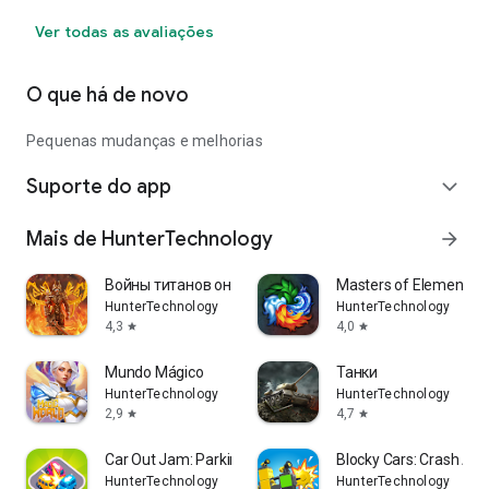
Ver todas as avaliações
O que há de novo
Pequenas mudanças e melhorias
Suporte do app
expand_more
Mais de HunterTechnology
arrow_forward
Войны титанов онлайн RPG битва
Masters of Elements－
HunterTechnology
HunterTechnology
4,3
4,0
star
star
Mundo Mágico
Танки
HunterTechnology
HunterTechnology
2,9
4,7
star
star
Car Out Jam: Parking Puzzle
Blocky Cars: Crash Ar
HunterTechnology
HunterTechnology