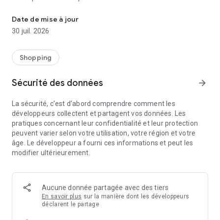
Achetez sur Amazon depuis L’Afrique, les Dom-Tom et l’Europe.
• Commandez sur Amazon en quelques clics
• Nous gérons les formalités douanières et d'importation
Date de mise à jour
• Suivi de commande en temps réel
30 juil. 2026
Shopping
Sécurité des données
arrow_forward
La sécurité, c'est d'abord comprendre comment les
développeurs collectent et partagent vos données. Les
pratiques concernant leur confidentialité et leur protection
peuvent varier selon votre utilisation, votre région et votre
âge. Le développeur a fourni ces informations et peut les
modifier ultérieurement.
Aucune donnée partagée avec des tiers
En savoir plus
sur la manière dont les développeurs
déclarent le partage