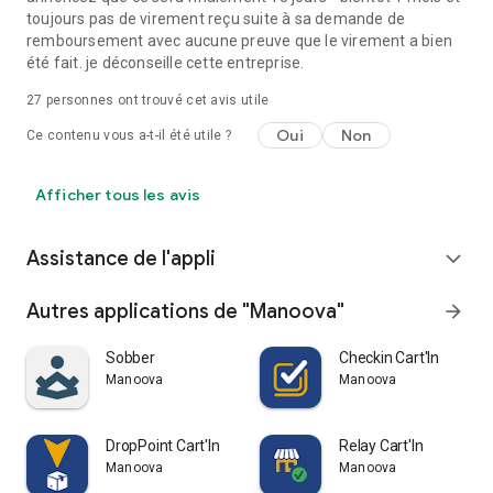
toujours pas de virement reçu suite à sa demande de
remboursement avec aucune preuve que le virement a bien
été fait. je déconseille cette entreprise.
27
personnes ont trouvé cet avis utile
Oui
Non
Ce contenu vous a-t-il été utile ?
Afficher tous les avis
Assistance de l'appli
expand_more
Autres applications de "Manoova"
arrow_forward
Sobber
Checkin Cart'In
Manoova
Manoova
DropPoint Cart'In
Relay Cart'In
Manoova
Manoova