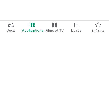
Jeux
Applications
Films et TV
Livres
Enfants
Google Play
Play Pass
Points Play
Cartes
En profiter
Modalités de remboursement