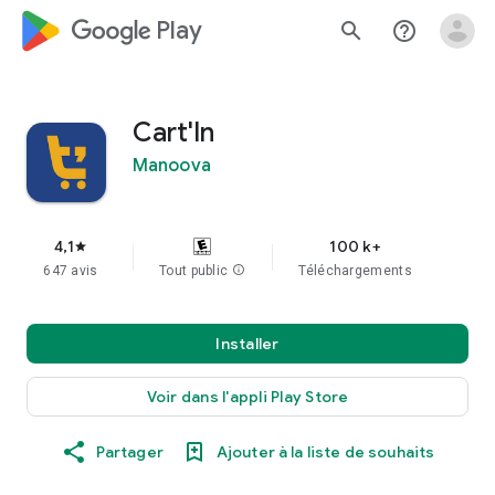
google_logo Play
search
help_outline
Cart'In
Manoova
4,1
100 k+
star
647 avis
Tout public
info
Téléchargements
Installer
Voir dans l'appli Play Store
Partager
Ajouter à la liste de souhaits