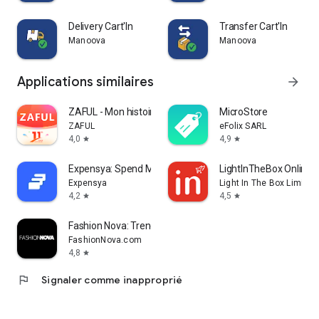
Delivery Cart'In
Transfer Cart'In
Manoova
Manoova
Applications similaires
arrow_forward
ZAFUL - Mon histoire de mode
MicroStore
ZAFUL
eFolix SARL
4,0
4,9
star
star
Expensya: Spend Management
LightInTheBox Online 
Expensya
Light In The Box Limited
4,2
4,5
star
star
Fashion Nova: Trendy Shopping
FashionNova.com
4,8
star
flag
Signaler comme inapproprié