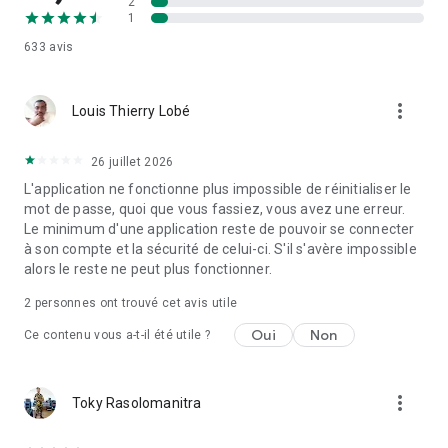
2
1
633
avis
more_vert
Louis Thierry Lobé
26 juillet 2026
L'application ne fonctionne plus impossible de réinitialiser le
mot de passe, quoi que vous fassiez, vous avez une erreur.
Le minimum d'une application reste de pouvoir se connecter
à son compte et la sécurité de celui-ci. S'il s'avère impossible
alors le reste ne peut plus fonctionner.
2
personnes ont trouvé cet avis utile
Oui
Non
Ce contenu vous a-t-il été utile ?
more_vert
Toky Rasolomanitra