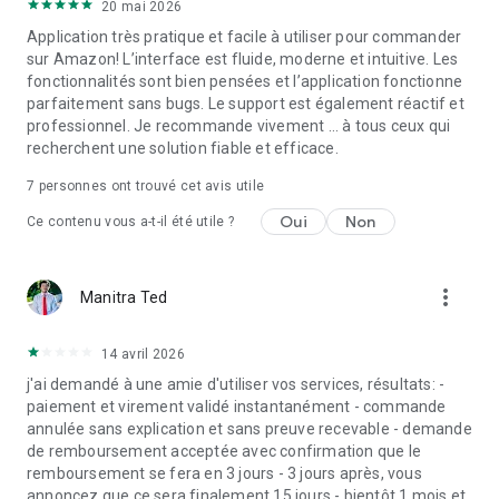
20 mai 2026
Application très pratique et facile à utiliser pour commander
sur Amazon! L’interface est fluide, moderne et intuitive. Les
fonctionnalités sont bien pensées et l’application fonctionne
parfaitement sans bugs. Le support est également réactif et
professionnel. Je recommande vivement ... à tous ceux qui
recherchent une solution fiable et efficace.
7
personnes ont trouvé cet avis utile
Oui
Non
Ce contenu vous a-t-il été utile ?
more_vert
Manitra Ted
14 avril 2026
j'ai demandé à une amie d'utiliser vos services, résultats: -
paiement et virement validé instantanément - commande
annulée sans explication et sans preuve recevable - demande
de remboursement acceptée avec confirmation que le
remboursement se fera en 3 jours - 3 jours après, vous
annoncez que ce sera finalement 15 jours - bientôt 1 mois et