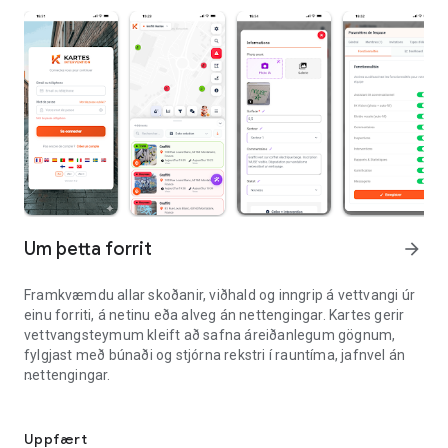
Um þetta forrit
arrow_forward
Framkvæmdu allar skoðanir, viðhald og inngrip á vettvangi úr
einu forriti, á netinu eða alveg án nettengingar. Kartes gerir
vettvangsteymum kleift að safna áreiðanlegum gögnum,
fylgjast með búnaði og stjórna rekstri í rauntíma, jafnvel án
nettengingar.
KARTES — Stjórnun á vettvangsíhlutun
Hannað fyrir sveitarfélög, veitur (vatn, rafmagn, ljósleiðara),
byggingariðnað, umhverfisþjónustu og viðhaldsteymi.
Uppfært