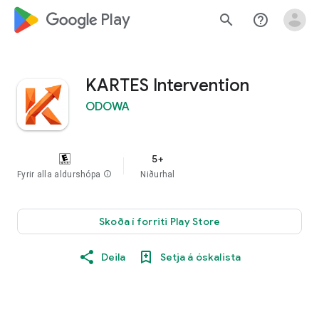
google_logo Play
search
help_outline
KARTES Intervention
ODOWA
5+
Fyrir alla aldurshópa
info
Niðurhal
Skoða í forriti Play Store
Deila
Setja á óskalista