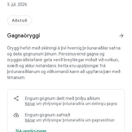
3. júl. 2026
🚀 Bættar skoðanir og inngrip
- Sérsniðin skoðunarform (gátlistar, fylgni)
- Eftirfylgni viðhalds og viðgerðarinngripa
Aðstoð
- QR kóða skönnun fyrir tafarlausa auðkenningu búnaðar
- Heildar aðgerðasaga og endurskoðunarslóð
Gagnaöryggi
arrow_forward
- Myndir á vettvangi með skýringum
- Rafræn undirskrift
Öryggi hefst með skilningi á því hvernig þróunaraðilar safna
og deila gögnunum þínum. Persónuvernd gagna og
👉 Sparaðu tíma með gervigreind
öryggisráðstafanir geta verið breytilegar miðað við notkun,
- Mynd → sjálfkrafa útfyllt eyðublað (gervigreindarsjón)
svæði og aldur notandans. Þetta eru upplýsingar frá
- Raddupplestur → sjálfvirk umritun og gagnasláttur
þróunaraðilanum og viðkomandi kann að uppfæra þær með
tímanum.
🗺️ GIS kortlagning og stjórnun búnaðar
- Gagnvirkt kort með GPS staðsetningu (punktar, línur,
marghyrningar)
- Myndræn framsetning búnaðar og götuhúsgagna
Engum gögnum deilt með þriðju aðilum
- Stöður með litakóða og kraftmiklum síum
Nánar
um yfirlýsingar þróunaraðila um deilingu gagna
- Listasýn samstillt við kortið
Engum gögnum safnað
📡 Fullkomlega ótengd stilling
Nánar
um yfirlýsingar þróunaraðila um gagnasöfnun
- Virkar án nettengingar
Sjá upplýsingar
- Sjálfvirk gagnasamstilling við endurtengingu