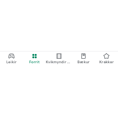
staðsett.
Leikir
Forrit
Kvikmyndir og
Bækur
Krakkar
sjónvarpsefni
Google Play
Play Pass