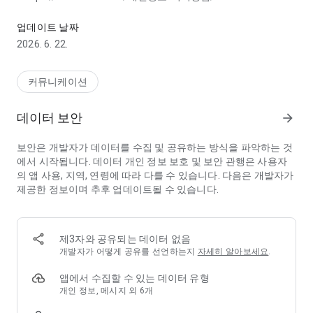
365일 내내, 크리에이터 PICK!
선택적 접근 권한
업데이트 날짜
- 카메라/앨범: 프로필 사진 변경, 메시지 보내기 중 이미지, 음성,
2026. 6. 22.
영상 자료 제출 시 사진 및 멀티 미디어 파일 제공
- 해당 기능을 사용할 때 접근 권한을 요청하며, 각 접근 권한에 대
해 허용하지 않아도 해당 기능 외 기능을 이용할 수 있습니다.
커뮤니케이션
개발자 연락처: +82(70)8919-3794
데이터 보안
arrow_forward
----
개발자 연락처 :
보안은 개발자가 데이터를 수집 및 공유하는 방식을 파악하는 것
(주)만든다 의사당대로 83
에서 시작됩니다. 데이터 개인 정보 보호 및 보안 관행은 사용자
영등포구 서울
의 앱 사용, 지역, 연령에 따라 다를 수 있습니다. 다음은 개발자가
영등포구, 서울특별시 07325
제공한 정보이며 추후 업데이트될 수 있습니다.
South Korea 2268601885 2021-서울서대문-0865 서대문구청
제3자와 공유되는 데이터 없음
개발자가 어떻게 공유를 선언하는지
자세히 알아보세요
.
앱에서 수집할 수 있는 데이터 유형
개인 정보, 메시지 외 6개