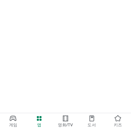
게임
앱
영화/TV
도서
키즈