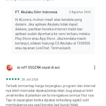
Live Chat : Di Halaman [Akun] Aplikasi Akulaku (Jam
Operasional: 24 jam)
PT. Akulaku Silvrr Indonesia
3 Agustus 2026
WhatsApp +62 811-1912-0548 (Chatbot)
Hi ALovers, mohon maaf atas kendala yang
*JANGAN pernah menghubungi di nomor lain atau pusat
dialami. Jika aplikasi Akulaku tidak dapat
bantuan layanan yang tidak resmi, Akulaku TIDAK PERNAH
diakses, pastikan koneksi internet stabil dan
meminta kata sandi atau kode (OTP) verifikasi milik kamu,
aplikasi sudah diperbarui ke versi terbaru melalui
jadi JANGAN berikan data tersebut kepada siapapun untuk
Play Store atau App Store. Jika kendala masih
menjaga akunmu tetap aman.
berlanjut, silakan hubungi CS Akulaku di 1500920
atau layanan LiveChat. Terima kasih.
more_vert
isi reff SSQZNK cepat di acc
28 Juli 2026
Terbaik termantap harga terjangkau .program dan internal
nya lebih memadai dipakai,bebas iklan ,bug,ataupun lelet
,enak ketika di jalankan serta mengakses semua fitur nya.
Tapi di sayangkan ketika dipakai terkadang agak2 sulit
membukanya pas saat koneksi lagi buruk/tidak