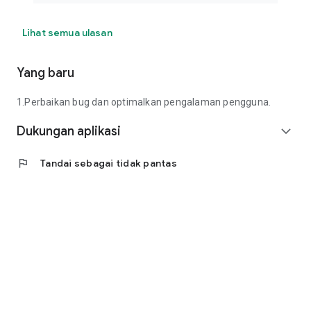
Lihat semua ulasan
Yang baru
1.Perbaikan bug dan optimalkan pengalaman pengguna.
Dukungan aplikasi
expand_more
flag
Tandai sebagai tidak pantas