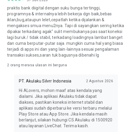
31 Juli 2026
praktis bank diigital dengan suku bunga tertinggi,
programnya & internalnya lebih bekerja dgn baik,bebas
iklan,bug,ataupun lelet,cepatlah ketika dijalankan &
mengakses smua menu2nya. Tapi di sayangkan sering ketika
dipakai terkadang agak" sulit membukanya pas saat koneksi
lagi buruk / tidak stabil, terkadang loadingnya lambat banget
dan cuma berputar-putar saja. mungkin cuma hal yang biasa
terjadi di apps ini dan yang lain-lainnya sesuai pengalaman
transaksi sukses,saran tuk bagusnya dibenahi lg
2
orang merasa ulasan ini berguna
PT. Akulaku Silvrr Indonesia
2 Agustus 2026
Hi ALovers, mohon maaf atas kendala yang
dialami. Jika aplikasi Akulaku tidak dapat
diakses, pastikan koneksi internet stabil dan
aplikasi sudah diperbarui ke versi terbaru melalui
Play Store atau App Store. Jika kendala masih
berlanjut, silakan hubungi CS Akulaku di 1500920
atau layanan LiveChat. Terima kasih.