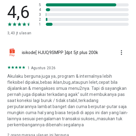
4,6
5
Layanan pembiayaan pada Akulaku didukung oleh PT
4
Akulaku Finance Indonesia yang berdomisili di Sahid
3
2
Sudirman Center 11C, Jl. Jend. Sudirman No.86, RT.10/RW.11,
1
Karet Tengsin, Tanah Abang, Kota Jakarta Selatan, Daerah
Khusus Ibukota Jakarta 10250, Indonesia, yang terdaftar di
3,43 jt
ulasan
OJK dengan nomor izin KEP-436/NB.11/2018
💕Website：https://www.akulaku.com/
more_vert
isikode[ HJUQ9SMPP ]dpt 5jt plus 200k
💕Facebook: facebook.com/AkuLakuIndonesia
💕Twitter: @akulakuID
1 Agustus 2026
💕Instagram: akulaku_id
💕WhatsApp: https://api.whatsapp.com/send?
Akulaku berguna juga ya, program & internalnya lebih
phone=6281119120548
fleksibel dipakai,bebas iklan,bug,ataupun lelet,cepat bila
dijalankan & mengakses smua menu2nya. Tapi di sayangkan
Jika kamu membutuhkan bantuan, silakan hubungi layanan
pernah juga dipakai terkadang agak" sulit membukanya pas
customer care kami:
saat koneksi lagi buruk / tidak stabil,terkadang
Telepon : 1500920
perputarannya lambat banget dan cuma berputar-putar saja.
Live Chat : Di Halaman [Akun] Aplikasi Akulaku
mungkin cuma hal yang biasa terjadi di apps ini dan yang lain-
lainnya sesuai pengalaman transaksi sukses,,masukan tuk
Hubungi Kami di layanan Customer Care resmi Akulaku :
perkembangannya dibenahi segalanya
Call Center : 1500920 (Jam Operasional: 24 jam)
2
orang merasa ulasan ini berguna