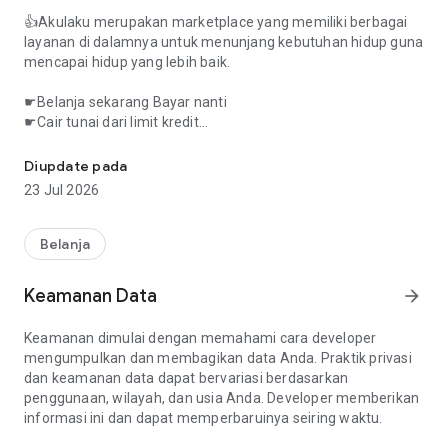
👍Akulaku merupakan marketplace yang memiliki berbagai
layanan di dalamnya untuk menunjang kebutuhan hidup guna
mencapai hidup yang lebih baik.
☛
Belanja sekarang Bayar nanti
☛
Cair tunai dari limit kredit
PayLater;Cicilan tanpa kartu kredit dan cicilan online berizin OJK
☛
Bisa kredit handphone, pulsa, paket data, tiket film, tiket
pesawat, listrik dan air
Diupdate pada
23 Jul 2026
Semua yang kamu inginkan, ada di aplikasi Akulaku!
Download Akulaku sekarang!
Belanja
Banyak Pilihan Produk
Mulai dari produk gadget, laptop, kamera, fashion, kebutuhan
Keamanan Data
arrow_forward
rumah tangga, ibu dan anak, hingga keperluan sehari-hari
lainnya bisa di cicil di Akulaku. Banyak promo harian
Keamanan dimulai dengan memahami cara developer
menunggu kamu! Cari semua yang kamu butuhkan, kapan
mengumpulkan dan membagikan data Anda. Praktik privasi
pun, dan di mana pun hanya dengan Aplikasi mobile Akulaku!
dan keamanan data dapat bervariasi berdasarkan
penggunaan, wilayah, dan usia Anda. Developer memberikan
Belanja Aman, Mudah dan Terpercaya
informasi ini dan dapat memperbaruinya seiring waktu.
Jangan khawatir belanja di Aplikasi Akulaku. Akulaku akan
memberikan pelayanan terbaik untuk pelanggan.