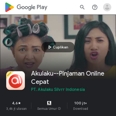
google_logo Play
search
help_outline
play_arrow
Cuplikan
Akulaku--Pinjaman Online
Cepat
PT. Akulaku Silvrr Indonesia
4,6
100 jt+
star
3,46 jt ulasan
Semua Umur
info
Download