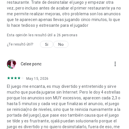
restaurante. Trate de desinstalar el juego y empezar otra
vez, pero incluso antes de acabar el primer restaurante ya no
me permite realizar mejoras, otro problema son los anuncios
que te aparecen apenas llevas jugando cinco minutos, lo que
lo hace tedioso y estresante para el jugador
Esta opinión les resultó útil a
26
personas
Sí
No
¿Te resultó útil?
more_vert
Celee ponc
May 15, 2026
El juego me encanta, es muy divertido y entretenido y sirve
mucho que pueda jugarse sin Internet. Pero le doy 4 estrellas
porque los anuncios son MUY excesivos, aparecen cada 2,3 o
hasta 5 minutos y cada vez que finalizas el anuncio, el juego
se reinicia(no de niveles, sino que te reinicia nuevamente a la
portada del juego),que pase eso también causa que el juego
se tilde y es frustrante, ojalá puedan solucionarlo porque el
juego es divertido y no quiero desinstalarlo, fuera de eso, me