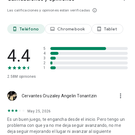
Las calificaciones y opiniones están verificadas
info_outline
Teléfono
Chromebook
Tablet
phone_android
laptop
tablet_android
4.4
5
4
3
2
1
2.58M
opiniones
more_vert
Cervantes Cruzaley Angelin Tonantzin
May 25, 2026
Es un buen juego, te engancha desde el inicio. Pero tengo un
problema con que ya no me deja seguir avanzando, no me
deja seguir mejorando el lugar ni avanzar al siguiente