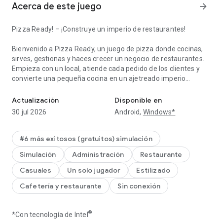
Acerca de este juego
arrow_forward
Pizza Ready! – ¡Construye un imperio de restaurantes!
Bienvenido a Pizza Ready, un juego de pizza donde cocinas,
sirves, gestionas y haces crecer un negocio de restaurantes.
Empieza con un local, atiende cada pedido de los clientes y
convierte una pequeña cocina en un ajetreado imperio
¡Gestiona una pizzería, cocina platos y crea un imperio de restaur
empresarial. Si te encantan los juegos de comida, idle,
simulador y tycoon, este juego es para ti.
Actualización
Disponible en
30 jul 2026
Android,
Windows*
🍕 Cocina, sirve y crece
Prepara pizza fresca para cada cliente y mantén el
restaurante funcionando rápido. Toma cada pedido,
#6 más exitosos (gratuitos) simulación
completa cada pedido, cocina en la cocina, añade ricos
Simulación
Administración
Restaurante
ingredientes y sirve una comida deliciosa antes de que la fila
se haga demasiado larga. Cada pedido te da dinero,
Casuales
Un solo jugador
Estilizado
ganancias y la oportunidad de mejorar tu local.
Cafetería y restaurante
Sin conexión
Como dueño y gerente, controlas el restaurante desde el
mostrador hasta la cocina. Gestiona cada estación, mejora
®
*Con tecnología de Intel
cada receta, domina el ritmo y atiende a más clientes. Cuanto