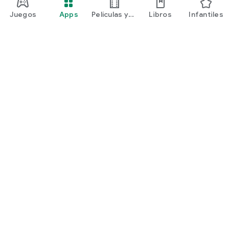
Juegos
Apps
Películas y
Libros
Infantiles
programas
Google Play
Play Pass
Play Points
Tarjetas de regalo
Canjear
Política de reembolsos
Niños y familia
Guía para padres