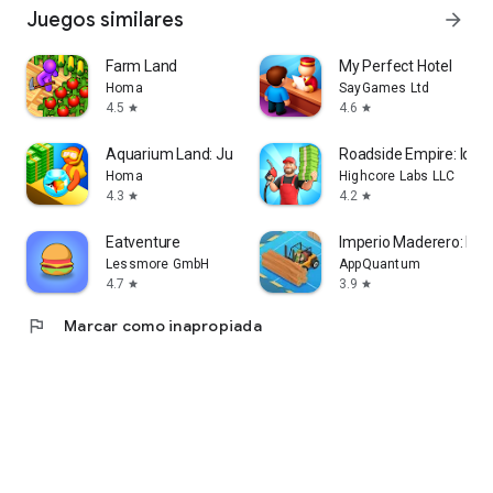
Juegos similares
arrow_forward
Farm Land
My Perfect Hotel
Homa
SayGames Ltd
4.5
4.6
star
star
Aquarium Land: Juegos De Pesca
Roadside Empire: Idle
Homa
Highcore Labs LLC
4.3
4.2
star
star
Eatventure
Imperio Maderero: Idl
Lessmore GmbH
AppQuantum
4.7
3.9
star
star
flag
Marcar como inapropiada