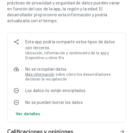
diseña una mejor distribución y construye un imperio en
prácticas de privacidad y seguridad de datos pueden variar
nuevas ubicaciones.
en función del uso de la app, la región y la edad. El
desarrollador proporcionó esta información y podría
Cada nivel trae un nuevo desafío. Abre otro restaurante,
actualizarla con el tiempo.
mejora cada estación, atiende a más clientes y conviértete
en el mejor magnate de la pizza. Ya sea que disfrutes de un
relajante juego idle, un simulador de restaurantes, el
Esta app podría compartir estos tipos de datos
progreso clicker o la diversión de tocar la pantalla, Pizza
con terceros
Ready te ofrece una satisfactoria aventura empresarial.
Ubicación, Información y rendimiento de la app y
Dispositivo u otros IDs
🌟 Características
Construye y gestiona tu restaurante de pizza, cocina, sirve a
No se recopilan datos
cada cliente, completa cada pedido, gana dinero, mejora el
Más información
sobre cómo los desarrolladores
equipo de cocina, aumenta las ganancias del negocio,
declaran la recopilación
contrata personal, amplía tu local y disfruta del progreso idle
en línea o sin conexión.
Los datos no están encriptados
Descarga Pizza Ready. Cocina pizza deliciosa, gestiona cada
No se pueden borrar los datos
pedido, mejora tu cocina, amplía tu negocio y conviértete en
Ver detalles
el mayor magnate de la pizza!
Support: help.pizza@supercent.io
Calificaciones y opiniones
arrow_forward