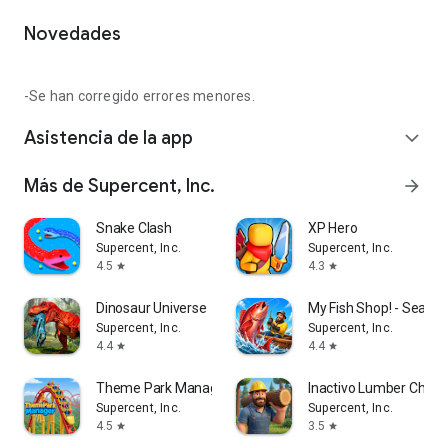
Novedades
-Se han corregido errores menores.
Asistencia de la app
expand_more
Más de Supercent, Inc.
arrow_forward
Snake Clash
XP Hero
Supercent, Inc.
Supercent, Inc.
4.5
4.3
star
star
Dinosaur Universe
My Fish Shop! - Seafo
Supercent, Inc.
Supercent, Inc.
4.4
4.4
star
star
Theme Park Manager
Inactivo Lumber Chopp
Supercent, Inc.
Supercent, Inc.
4.5
3.5
star
star