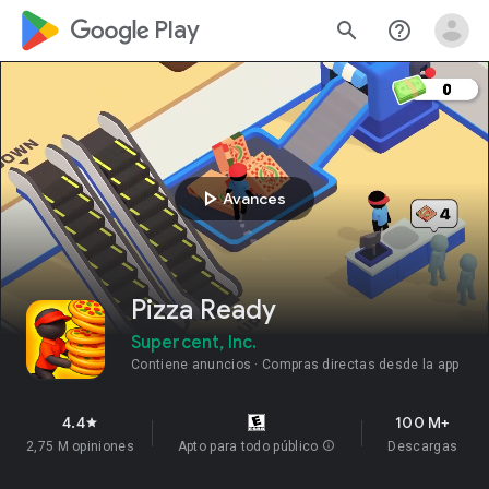
google_logo Play
search
help_outline
play_arrow
Avances
Pizza Ready
Supercent, Inc.
Contiene anuncios
Compras directas desde la app
4.4
100 M+
star
2,75 M opiniones
Apto para todo público
info
Descargas