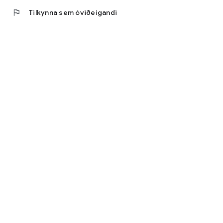
flag
Tilkynna sem óviðeigandi