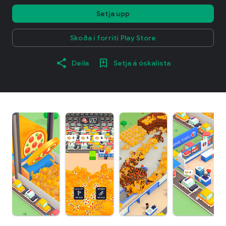
Setja upp
Skoða í forriti Play Store
Deila
Setja á óskalista