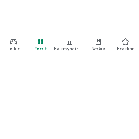
Leikir
Forrit
Kvikmyndir og
Bækur
Krakkar
sjónvarpsefni
Google Play
Play Pass
Play-punktar
Gjafakort
Innleysa