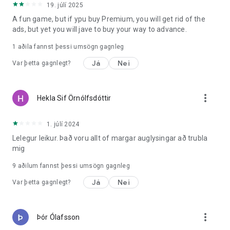
19. júlí 2025
Stuðningur: help.pizza@supercent.io
A fun game, but if ypu buy Premium, you will get rid of the
ads, but yet you will jave to buy your way to advance.
1 aðila fannst þessi umsögn gagnleg
Já
Nei
Var þetta gagnlegt?
more_vert
Hekla Sif Örnólfsdóttir
1. júlí 2024
Lelegur leikur. Það voru allt of margar auglysingar að trubla
mig
9
aðilum fannst þessi umsögn gagnleg
Já
Nei
Var þetta gagnlegt?
more_vert
Þór Ólafsson