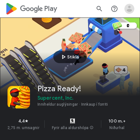
google_logo Play
search
help_outline
play_arrow
Stikla
Pizza Ready!
Supercent, Inc.
Inniheldur auglýsingar
Innkaup í forriti
4,4
100 m.+
star
2,75 m. umsagnir
Fyrir alla aldurshópa
info
Niðurhal