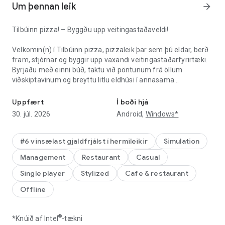
Um þennan leik
arrow_forward
Tilbúinn pizza! – Byggðu upp veitingastaðaveldi!
Velkomin(n) í Tilbúinn pizza, pizzaleik þar sem þú eldar, berð
fram, stjórnar og byggir upp vaxandi veitingastaðarfyrirtæki.
Byrjaðu með einni búð, taktu við pöntunum frá öllum
viðskiptavinum og breyttu litlu eldhúsi í annasama
Stjórnaðu pizzastað, eldaðu mat, byggðu upp viðskiptaveldi veiti
viðskiptaveldi. Ef þú elskar mat, iðjuleysi, hermir og
auðkýfingaspil, þá er þessi leikur fyrir þig.
Uppfært
Í boði hjá
30. júl. 2026
Android,
Windows*
🍕 Eldaðu, berðu fram og stækkaðu
Útbúið ferska pizzu fyrir alla viðskiptavini og haltu
#6 vinsælast gjaldfrjálst í hermileikir
Simulation
veitingastaðnum gangandi hratt. Taktu við hverri pöntun,
Management
Restaurant
Casual
kláraðu hverja pöntun, eldaðu mat í eldhúsinu, bættu við
bragðgóðu áleggi og berðu fram ljúffenga máltíð áður en
Single player
Stylized
Cafe & restaurant
röðin verður of löng. Hver pöntun gefur þér peninga, hagnað
Offline
og tækifæri til að uppfæra búðina þína.
Sem eigandi og framkvæmdastjóri stjórnar þú
®
*Knúið af Intel
-tækni
veitingastaðnum frá borði til eldhúss. Stjórnaðu hverri stöð,