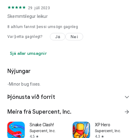
29. júlí 2023
Skemmtilegur leikur
8
aðilum fannst þessi umsögn gagnleg
Já
Nei
Var þetta gagnlegt?
Sjá allar umsagnir
Nýjungar
-Minor bug fixes.
Þjónusta við forrit
expand_more
Meira frá Supercent, Inc.
arrow_forward
Snake Clash!
XP Hero
Supercent, Inc.
Supercent, Inc.
4,5
4,3
star
star