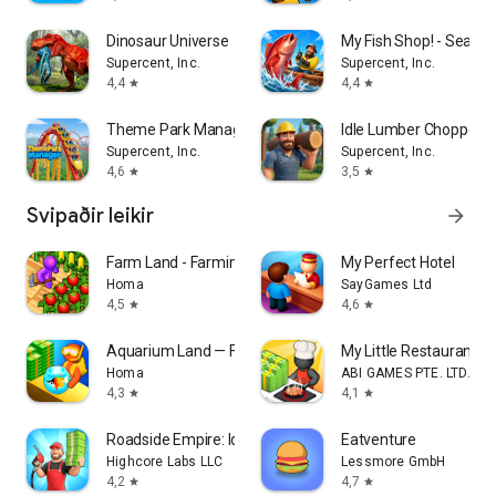
Dinosaur Universe
My Fish Shop! - Seafo
Supercent, Inc.
Supercent, Inc.
4,4
4,4
star
star
Theme Park Manager
Idle Lumber Chopper E
Supercent, Inc.
Supercent, Inc.
4,6
3,5
star
star
Svipaðir leikir
arrow_forward
Farm Land - Farming life game
My Perfect Hotel
Homa
SayGames Ltd
4,5
4,6
star
star
Aquarium Land — Fishbowl World
My Little Restaurant
Homa
ABI GAMES PTE. LTD.
4,3
4,1
star
star
Roadside Empire: Idle Tycoon
Eatventure
Highcore Labs LLC
Lessmore GmbH
4,2
4,7
star
star