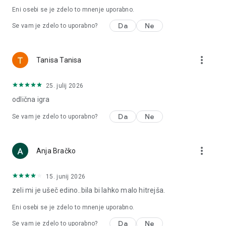
podjetje in postanite največji picerijski magnat!
Eni osebi se je zdelo to mnenje uporabno.
Da
Ne
Se vam je zdelo to uporabno?
Podpora: help.pizza@supercent.io
more_vert
Tanisa Tanisa
25. julij 2026
odlična igra
Da
Ne
Se vam je zdelo to uporabno?
more_vert
Anja Bračko
15. junij 2026
zeli mi je ušeč edino..bila bi lahko malo hitrejša.
Eni osebi se je zdelo to mnenje uporabno.
Da
Ne
Se vam je zdelo to uporabno?