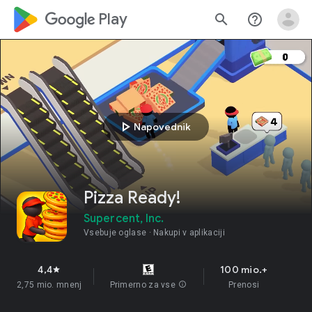
google_logo Play
search
help_outline
play_arrow
Napovednik
Pizza Ready!
Supercent, Inc.
Vsebuje oglase
Nakupi v aplikaciji
4,4
100 mio.+
star
2,75 mio. mnenj
Primerno za vse
info
Prenosi