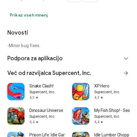
Prikaz vseh mnenj
Novosti
-Minor bug fixes.
Podpora za aplikacijo
expand_more
Več od razvijalca Supercent, Inc.
arrow_forward
Snake Clash!
XP Hero
Supercent, Inc.
Supercent, Inc.
4,5
4,3
star
star
Dinosaur Universe
My Fish Shop! - Seafo
Supercent, Inc.
Supercent, Inc.
4,4
4,4
star
star
Prison Life: Idle Game
Idle Lumber Chopper E