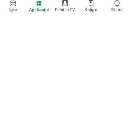
Igre
Aplikacije
Filmi in TV
Knjige
Otroci
Google Play
Play Pass
Točke Play
Darilne kartice
Unovči
Pravilnik o vračilu kupnine
Otroci in družina
Vodnik za starše