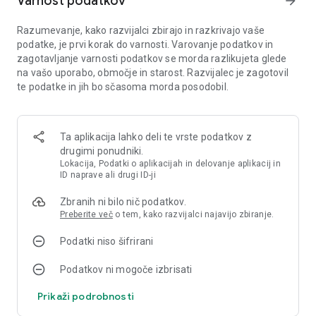
Varnost podatkov
arrow_forward
obvladajte potek in postrezite več strankam. Bolje ko
upravljate svoje podjetje, hitreje se lahko vaša restavracija
Razumevanje, kako razvijalci zbirajo in razkrivajo vaše
širi.
podatke, je prvi korak do varnosti. Varovanje podatkov in
zagotavljanje varnosti podatkov se morda razlikujeta glede
👨‍🍳 Nadgradite kuhinjo, opremo in osebje
na vašo uporabo, območje in starost. Razvijalec je zagotovil
te podatke in jih bo sčasoma morda posodobil.
Zgradite močnejšo kuhinjo z boljšo opremo, pečicami, aparati
in postajami. Vsaka nadgradnja vam pomaga pripraviti več
obrokov, dokončati več naročil in narediti vašo restavracijo
učinkovitejšo. Nadgradite opremo, odklenite sveže sestavine,
Ta aplikacija lahko deli te vrste podatkov z
nadgradite vsako jed in ustvarite okusno hrano, v kateri bo
drugimi ponudniki.
uživala vsaka stranka.
Lokacija, Podatki o aplikacijah in delovanje aplikacij in
ID naprave ali drugi ID-ji
Najemite kuharje in blagajnike, da bo restavracija delovala.
Zbranih ni bilo nič podatkov.
Usposobite svoje osebje, povečajte hitrost naročil in hitreje
Preberite več
o tem, kako razvijalci najavijo zbiranje.
pomagajte vsaki stranki. Odlično osebje, boljša oprema in
pametno upravljanje pomagajo vašemu podjetju zaslužiti,
Podatki niso šifrirani
tudi ko ste brez povezave.
Podatkov ni mogoče izbrisati
💼 Postanite tajkun pic
Prikaži podrobnosti
Pizza Ready združuje simulator igre v mirovanju z