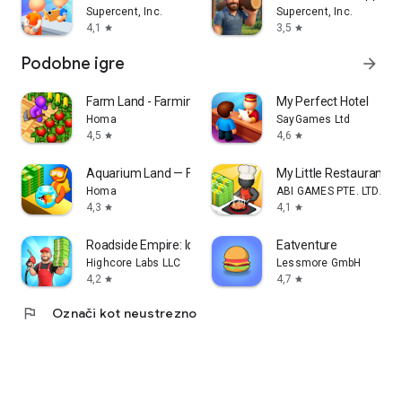
Supercent, Inc.
Supercent, Inc.
4,1
3,5
star
star
Podobne igre
arrow_forward
Farm Land - Farming life game
My Perfect Hotel
Homa
SayGames Ltd
4,5
4,6
star
star
Aquarium Land — Fishbowl World
My Little Restaurant
Homa
ABI GAMES PTE. LTD.
4,3
4,1
star
star
Roadside Empire: Idle Tycoon
Eatventure
Highcore Labs LLC
Lessmore GmbH
4,2
4,7
star
star
flag
Označi kot neustrezno