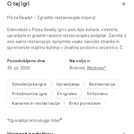
O tej igri
arrow_forward
Pizza Ready! – Zgradite restavracijski imperij!
Dobrodošli v Pizza Ready, igri s pico, kjer kuhate, strežete,
upravljate in gradite rastoče restavracijsko podjetje. Začnite z
eno samo restavracijo, sprejmite vsako naročilo stranke in
spremenite majhno kuhinjo v živahno poslovno cesarstvo. Če
Vodite picerijo, kuhajte hrano, zgradite poslovni imperij restavraci
imate radi hrano, idle, simulator in tajkunsko igranje, je ta igra
za vas.
Posodobljeno dne
Na voljo v:
30. jul. 2026
Android,
Windows*
🍕 Kuhajte, strežite in rastejte
Pripravite svežo pico za vsako stranko in poskrbite, da
Simulacijska igra
Upravljanje
Restavracija
restavracija hitro teče. Sprejmite vsako naročilo, dokončajte
Priložnostne igre
En igralec
Stilizirano
vsako naročilo, kuhajte hrano v kuhinji, dodajte okusen preliv
in postrezite okusen obrok, preden se vrsta predolga. Vsako
Kavarna in restavracija
Brez povezave
naročilo vam prinese denar, dobiček in možnost nadgradnje
vaše restavracije.
®
*Uporablja tehnologijo Intel
Kot lastnik in vodja nadzorujete restavracijo od pulta do
kuhinje. Upravljajte vsako postajo, izboljšajte vsak recept,