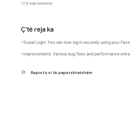
17,8 mijë
komente
Ç'të reja ka
• Social Login: You can now log in securely using your Face
• Improvements: Various bug fixes and performance enh
flag
Raporto si të papërshtatshëm