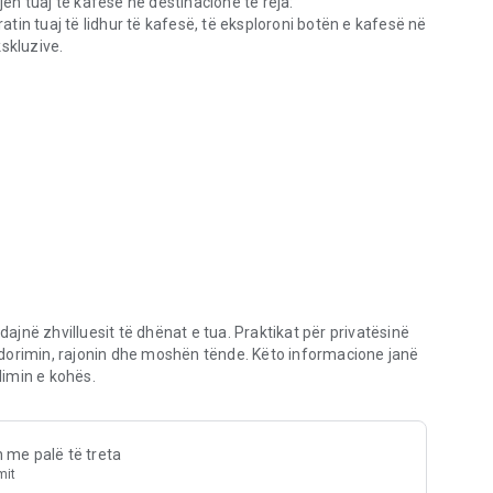
jën tuaj të kafesë në destinacione të reja:
in tuaj të lidhur të kafesë, të eksploroni botën e kafesë në
skluzive.
përgatitni pijet tuaja të preferuara
 smartfoni juaj
e familjen tuaj:
hpejt pijet e preferuara për çdo përdorues
omën e plotë të fasuleve tuaja të zgjedhura
dajnë zhvilluesit të dhënat e tua. Praktikat për privatësinë
atur preferencave tuaja specifike të shijes
dorimin, rajonin dhe moshën tënde. Këto informacione janë
asuleve tuaja të preferuara
imin e kohës.
vista dhe këshilla dhe truket në seksionin Coffee Lounge.
h me palë të treta
mit
Longhi të lidhura plotësisht. Kontrolloni modelin tuaj për