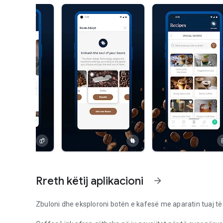
Rreth këtij aplikacioni
arrow_forward
Zbuloni dhe eksploroni botën e kafesë me aparatin tuaj të k