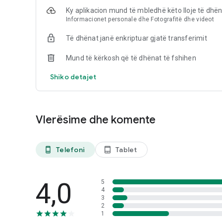
veçoritë e disponueshme.
Ky aplikacion mund të mbledhë këto lloje të dhë
Informacionet personale dhe Fotografitë dhe videot
Receta të disponueshme në makinat e zgjedhura të kafe
Përshtatja e kokrrave të disponueshme në makinat e zgje
Të dhënat janë enkriptuar gjatë transferimit
Mund të kërkosh që të dhënat të fshihen
Shiko detajet
Vlerësime dhe komente
Telefoni
Tablet
phone_android
tablet_android
4,0
5
4
3
2
1