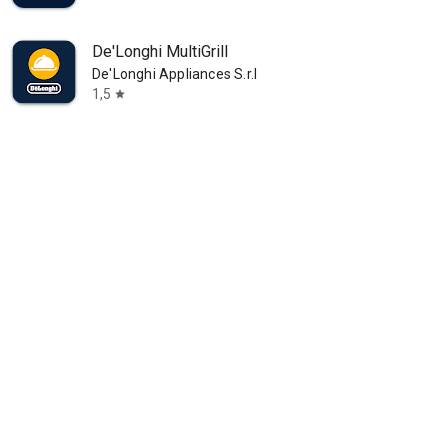
De'Longhi MultiGrill
De'Longhi Appliances S.r.l
1,5
star