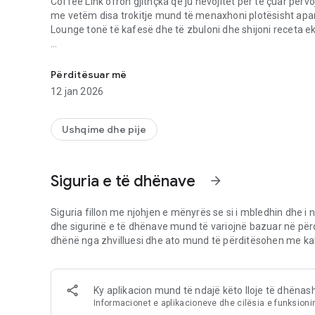
Coffee Link ofron gjithçka që ju nevojitet për të çuar përvo
me vetëm disa trokitje mund të menaxhoni plotësisht aparat
Lounge tonë të kafesë dhe të zbuloni dhe shijoni receta ek
Lidhuni me prodhuesit inteligjentë të kafesë De'Longhi dhe 
Lëshoni potencialin e aparatit tuaj të kafesë De'Longhi:
• Përgatitni pijen tuaj të preferuar nga distanca direkt nga
Përditësuar më
• Zbuloni dhe përgatitni receta ekskluzive
12 jan 2026
• Monitoroni statusin e mirëmbajtjes së makinës suaj
Një eksperiencë kafeje plotësisht e personalizuar, për ju dh
Ushqime dhe pije
• Krijoni dhe ruani recetat tuaja direkt në aplikacion
• Personalizojini pijet tuaja ashtu siç ju pëlqejnë
• Menaxhoni profile të ndryshme përdoruesish dhe shtoni s
Siguria e të dhënave
arrow_forward
Merrni maksimumin nga fasulet tuaja:
• Lëreni teknologjinë Bean Adapt të nxjerrë aromën dhe ar
Siguria fillon me njohjen e mënyrës se si i mbledhin dhe i n
• Rregulloni shpejt cilësimet e makinës tuaj për t'iu përsht
dhe sigurinë e të dhënave mund të variojnë bazuar në për
• Krijoni dhe ruani cilësime të ndryshme për secilën prej f
dhënë nga zhvilluesi dhe ato mund të përditësohen me kal
Shijoni dhe zbuloni më shumë rreth kafesë me lajme, inter
Ky aplikacion mund të ndajë këto lloje të dhënas
Informacionet e aplikacioneve dhe cilësia e funksioni
Coffee Link funksionon më së miri me aparatet e kafesë De'