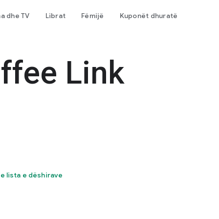
ma dhe TV
Librat
Fëmijë
Kuponët dhuratë
ffee Link
te lista e dëshirave