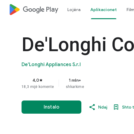
google_logo Play
Lojëra
Aplikacionet
Fil
De'Longhi Co
De'Longhi Appliances S.r.l
4,0
1 mln+
star
18,3 mijë komente
shkarkime
Instalo
Ndaj
Shto 