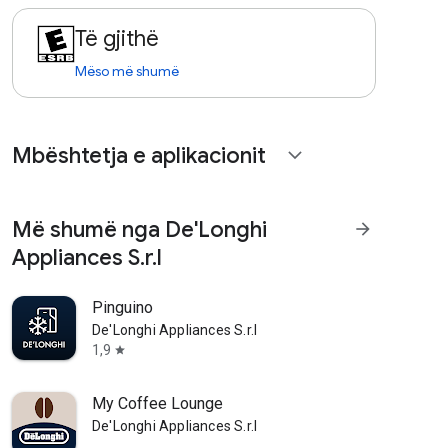
Të gjithë
Mëso më shumë
Mbështetja e aplikacionit
expand_more
Më shumë nga De'Longhi
arrow_forward
Appliances S.r.l
Pinguino
De'Longhi Appliances S.r.l
1,9
star
My Coffee Lounge
De'Longhi Appliances S.r.l