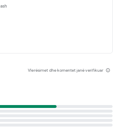
nash
së
dhura të kafesë
Vlerësimet dhe komentet janë verifikuar
info_outline