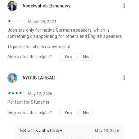
more_vert
Abdelwahab Elshenawy
March 29, 2024
Jobs are only for native German speakers, which is
something disappointing for others and English speakers
16
people found this review helpful
Yes
No
Did you find this helpful?
more_vert
AYOUB LAHBALI
May 12, 2026
Perfect for Students
Yes
No
Did you find this helpful?
InStaff & Jobs GmbH
May 13, 2026