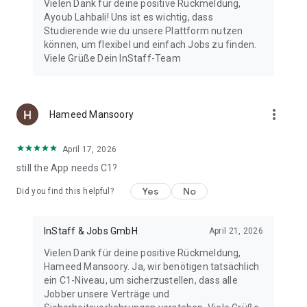
Vielen Dank für deine positive Rückmeldung,
Ayoub Lahbali! Uns ist es wichtig, dass
Studierende wie du unsere Plattform nutzen
können, um flexibel und einfach Jobs zu finden.
Viele Grüße Dein InStaff-Team
more_vert
Hameed Mansoory
April 17, 2026
still the App needs C1?
Yes
No
Did you find this helpful?
InStaff & Jobs GmbH
April 21, 2026
Vielen Dank für deine positive Rückmeldung,
Hameed Mansoory. Ja, wir benötigen tatsächlich
ein C1-Niveau, um sicherzustellen, dass alle
Jobber unsere Verträge und