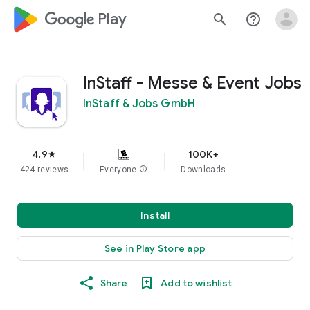
google_logo Play
search
help_outline
InStaff - Messe & Event Jobs
InStaff & Jobs GmbH
4.9
100K+
star
424 reviews
Everyone
info
Downloads
Install
See in Play Store app
Share
Add to wishlist