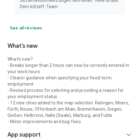
Sicherheitsvorkehrungen verstehen. Viele Grüße
Dein InStaff-Team
See all reviews
What’s new
What’s new?
- Breaks longer than 2 hours can now be correctly entered in
your work hours
- Clearer guidance when specifying your fixed-term
employment
- Revised process for selecting and providing a reason for
your employment status
- 12 new cities added to the map selection: Ratingen, Moers,
Fürth, Neuss, Offenbach am Main, Bremerhaven, Siegen,
Gießen, Heilbronn, Halle (Saale), Marburg, and Fulda
- Minor improvements and bug fixes
App support
expand_more