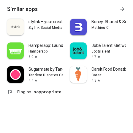
Similar apps
arrow_forward
stylink – your creator tool
Boney: Shared & Solo 
Stylink Social Media GmbH
Mathieu C
Hamperapp: Laundry & Dry Clean
Job&Talent: Get work 
Hamperapp
Job&Talent
3.0
4.7
star
star
Sugarmate by Tandem
Careit Food Donation 
Tandem Diabetes Care, Inc.
Careit
4.4
4.8
star
star
flag
Flag as inappropriate