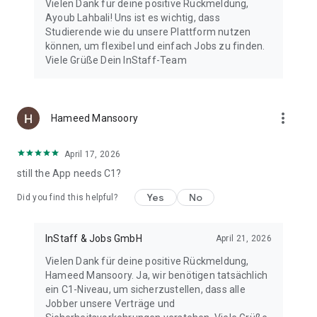
Vielen Dank für deine positive Rückmeldung,
Ayoub Lahbali! Uns ist es wichtig, dass
Studierende wie du unsere Plattform nutzen
können, um flexibel und einfach Jobs zu finden.
Viele Grüße Dein InStaff-Team
more_vert
Hameed Mansoory
April 17, 2026
still the App needs C1?
Yes
No
Did you find this helpful?
InStaff & Jobs GmbH
April 21, 2026
Vielen Dank für deine positive Rückmeldung,
Hameed Mansoory. Ja, wir benötigen tatsächlich
ein C1-Niveau, um sicherzustellen, dass alle
Jobber unsere Verträge und