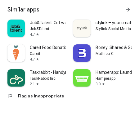
Similar apps
arrow_forward
Job&Talent: Get work today
stylink – your creator t
Job&Talent
Stylink Social Media Gm
4.7
star
Careit Food Donation & Rescue
Boney: Shared & Solo 
Careit
Mathieu C
4.7
star
Taskrabbit - Handyman, Errands
Hamperapp: Laundry &
TaskRabbit Inc
Hamperapp
2.1
3.0
star
star
flag
Flag as inappropriate