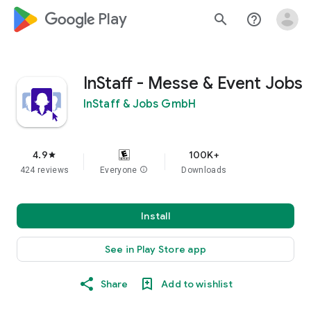
google_logo Play
search
help_outline
InStaff - Messe & Event Jobs
InStaff & Jobs GmbH
4.9
100K+
star
424 reviews
Everyone
info
Downloads
Install
See in Play Store app
Share
Add to wishlist