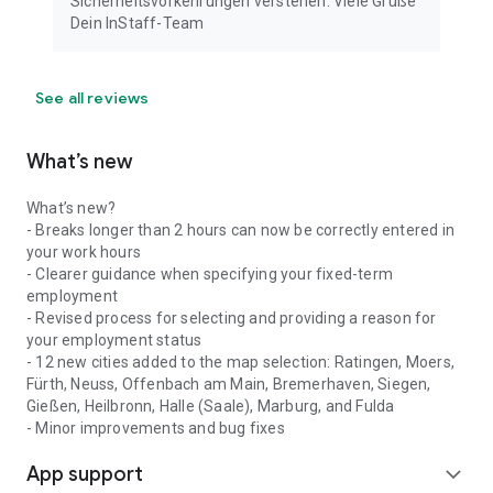
Sicherheitsvorkehrungen verstehen. Viele Grüße
Dein InStaff-Team
See all reviews
What’s new
What’s new?
- Breaks longer than 2 hours can now be correctly entered in
your work hours
- Clearer guidance when specifying your fixed-term
employment
- Revised process for selecting and providing a reason for
your employment status
- 12 new cities added to the map selection: Ratingen, Moers,
Fürth, Neuss, Offenbach am Main, Bremerhaven, Siegen,
Gießen, Heilbronn, Halle (Saale), Marburg, and Fulda
- Minor improvements and bug fixes
App support
expand_more