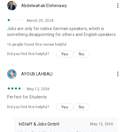
more_vert
Abdelwahab Elshenawy
March 29, 2024
Jobs are only for native German speakers, which is
something disappointing for others and English speakers
16
people found this review helpful
Yes
No
Did you find this helpful?
more_vert
AYOUB LAHBALI
May 12, 2026
Perfect for Students
Yes
No
Did you find this helpful?
InStaff & Jobs GmbH
May 13, 2026