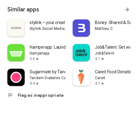
Similar apps
arrow_forward
stylink – your creator tool
Boney: Shared & Solo 
Stylink Social Media GmbH
Mathieu C
Hamperapp: Laundry & Dry Clean
Job&Talent: Get work 
Hamperapp
Job&Talent
3.0
4.7
star
star
Sugarmate by Tandem
Careit Food Donation 
Tandem Diabetes Care, Inc.
Careit
4.4
4.7
star
star
flag
Flag as inappropriate