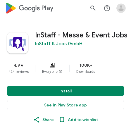
google_logo Play
search
help_outline
InStaff - Messe & Event Jobs
InStaff & Jobs GmbH
4.9
100K+
star
424 reviews
Everyone
info
Downloads
Install
See in Play Store app
Share
Add to wishlist