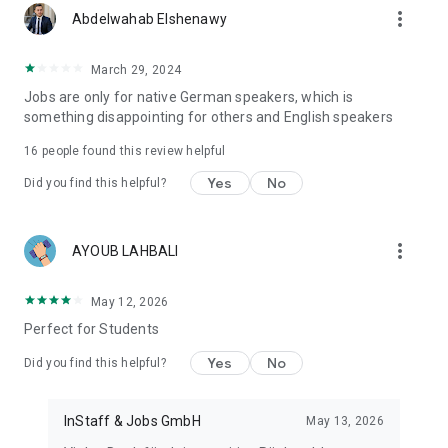
more_vert
Abdelwahab Elshenawy
March 29, 2024
Jobs are only for native German speakers, which is
something disappointing for others and English speakers
16
people found this review helpful
Yes
No
Did you find this helpful?
more_vert
AYOUB LAHBALI
May 12, 2026
Perfect for Students
Yes
No
Did you find this helpful?
InStaff & Jobs GmbH
May 13, 2026