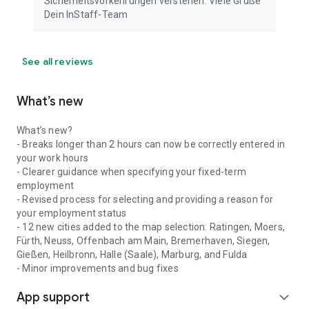
Sicherheitsvorkehrungen verstehen. Viele Grüße
Dein InStaff-Team
See all reviews
What’s new
What’s new?
- Breaks longer than 2 hours can now be correctly entered in
your work hours
- Clearer guidance when specifying your fixed-term
employment
- Revised process for selecting and providing a reason for
your employment status
- 12 new cities added to the map selection: Ratingen, Moers,
Fürth, Neuss, Offenbach am Main, Bremerhaven, Siegen,
Gießen, Heilbronn, Halle (Saale), Marburg, and Fulda
- Minor improvements and bug fixes
App support
expand_more