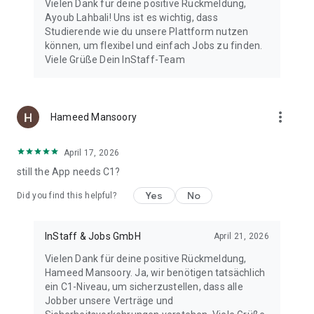
Vielen Dank für deine positive Rückmeldung,
Ayoub Lahbali! Uns ist es wichtig, dass
Studierende wie du unsere Plattform nutzen
können, um flexibel und einfach Jobs zu finden.
Viele Grüße Dein InStaff-Team
more_vert
Hameed Mansoory
April 17, 2026
still the App needs C1?
Yes
No
Did you find this helpful?
InStaff & Jobs GmbH
April 21, 2026
Vielen Dank für deine positive Rückmeldung,
Hameed Mansoory. Ja, wir benötigen tatsächlich
ein C1-Niveau, um sicherzustellen, dass alle
Jobber unsere Verträge und