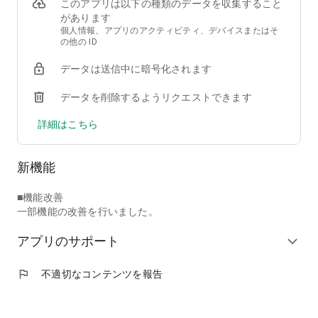
自分好みに本棚を作って整理できるため、本が多くなっても快
このアプリは以下の種類のデータを収集すること
適に使えます。
があります
個人情報、アプリのアクティビティ、デバイスまたはそ
の他の ID
🆓 無料作品も充実
1冊まるごと無料で読める人気作品を常時配信中。
データは送信中に暗号化されます
さらに期間限定の無料キャンペーンも随時開催しています。
はじめての方も、アプリからすぐに読書を始められます。
データを削除するようリクエストできます
📖 快適な読書体験をサポート
詳細はこちら
・しおり機能で中断箇所をすぐに再開
・小説やラノベでは文字サイズ調整やマーカー機能を搭載
・マンガや写真集は、拡大・縮小や見開き表示にも対応
新機能
📶 オフラインでも読める
■機能改善
一度本をダウンロードしておけば、通信環境がなくても読書
一部機能の改善を行いました。
OK。
外出先や移動中でもストレスなく楽しめます。
アプリのサポート
expand_more
📱 複数端末でも読書を継続
同じアカウントでログインすれば、スマートフォンやタブレッ
flag
不適切なコンテンツを報告
トなど複数の端末で本棚やしおりを同期可能。
機種変更や故障・紛失時も、購入済みの本を新しい端末で引き
継げます。