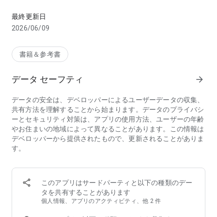
人気のマンガや小説が毎日読める！無料作品も豊富な電子書籍ア
ます。
さらに、毎日クーポンを獲得できるチャンスや、定期的なセー
最終更新日
ルで、お得に読書を楽しめます。
2026/06/09
名作文学や教養書が無料で読める「青空文庫」など、ブックラ
イブならではの魅力も多数。
書籍＆参考書
今すぐ、お気に入りの1冊を見つけてみませんか？
データ セーフティ
arrow_forward
【アプリの特長】
このアプリは、ブックライブで購入した電子書籍を読むための
データの安全は、デベロッパーによるユーザーデータの収集、
専用ビューアです。
共有方法を理解することから始まります。データのプライバシ
ブラウザから「ブックライブ」ストアにアクセスして購入した
ーとセキュリティ対策は、アプリの使用方法、ユーザーの年齢
本を、アプリ内で快適に読むことができます。
やお住まいの地域によって異なることがあります。この情報は
また、会員登録をせずに無料作品の試し読みも可能です。
デベロッパーから提供されたもので、更新されることがありま
1冊まるごと無料で読める本もあり、気になる作品は読んでか
す。
ら購入できます。
初めての方には、お得な初回特典をご用意！
気になる作品や人気作品をお得に楽しめるチャンスです。
このアプリはサードパーティと以下の種類のデー
タを共有することがあります
📚 便利な本棚機能
個人情報、アプリのアクティビティ、他 2 件
シリーズ作品が自動でまとめられ、管理がスムーズ。