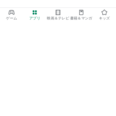
◆ 小説・ライトノベル
「転生した大聖女は、聖女であることをひた隠す」「わたしの
幸せな結婚」
異世界転生・恋愛小説など、心動かされるストーリーを集めま
ゲーム
アプリ
映画＆テレビ
書籍＆マンガ
キッズ
した。
📚 その他ジャンルも充実！
青空文庫の名作文学が8,000冊以上無料で配信中！
さらに、ビジネス書、実用書、ファッション誌、旅行ガイドな
ど、生活や仕事に役立つ書籍も多数取り揃えています。
【動作環境】
Google Play
対応OS：Android 8.0～15.0
Play Pass
・日本国内向けの正規端末でご利用ください
・開発者向けオプションはオフでの利用を推奨
Play Points
※一部作品は端末や環境によりご利用いただけない場合があり
ギフトカード
ます。ご購入前に「試し読み」でご確認ください。
コードを利用
【運営会社】
ブックライブは、TOPPANグループの株式会社BookLiveが運営
払い戻しに関するポリシー
しています。
カルチュア・コンビニエンス・クラブやテレビ朝日も出資す
子ども、家族
る、信頼性の高い電子書籍サービスです。