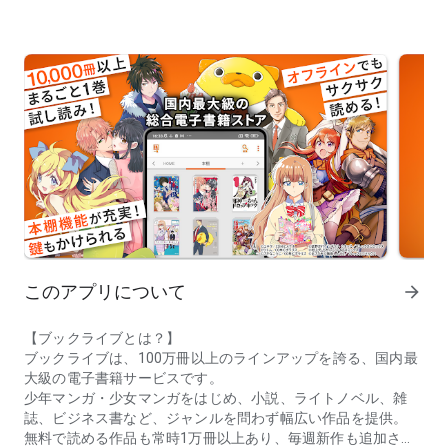
このアプリについて
arrow_forward
【ブックライブとは？】
ブックライブは、100万冊以上のラインアップを誇る、国内最
大級の電子書籍サービスです。
少年マンガ・少女マンガをはじめ、小説、ライトノベル、雑
誌、ビジネス書など、ジャンルを問わず幅広い作品を提供。
無料で読める作品も常時1万冊以上あり、毎週新作も追加され