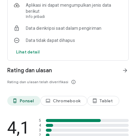
Untuk informasi lebih lanjut, harap periksa +HOME > Menu >
Aplikasi ini dapat mengumpulkan jenis data
Pengaturan Home > Tentang +HOME > Bantuan.
berikut
Info pribadi
★Dilengkapi dengan fungsi yang telah banyak diminta yaitu★
Data dienkripsi saat dalam pengiriman
・Membuat folder di dalam drawer
・Menyusun aplikasi dalam folder
Data tidak dapat dihapus
・Mengubah jumlah ikon yang bisa diletakkan di halaman
dock
Lihat detail
・Ubah desain layar pencarian
Silahkan hubungi di sini untuk pertanyaan dan permintaan
Rating dan ulasan
arrow_forward
info+android@atm-plushome.com
Rating dan ulasan telah diverifikasi
info_outline
Jangan sungkan untuk mengirim ke alamat di atas karena
laporan masalah atau permintaan sebaiknya tidak ditulis di
bagian Review.
Ponsel
Chromebook
Tablet
phone_android
laptop
tablet_android
Kami tidak dapat memeriksa secara detil laporan pada kolom
Review, sehingga usulan yang berharga dari Anda tidak bisa
ditindaklanjuti, dan dukungan akan menjadi sulit. Terima
kasih dan kami mohon kerjasama dari Anda.
4,1
5
4
3
2