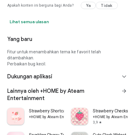
Ya
Tidak
Apakah konten ini berguna bagi Anda?
Lihat semua ulasan
Yang baru
Fitur untuk menambahkan tema ke favorit telah
ditambahkan.
Perbaikan bug kecil.
Dukungan aplikasi
expand_more
Lainnya oleh +HOME by Ateam
arrow_forward
Entertainment
Strawberry Shortcake Tema
Strawberry Checks +
+HOME by Ateam Entertainment
+HOME by Ateam Entert
3,9
star