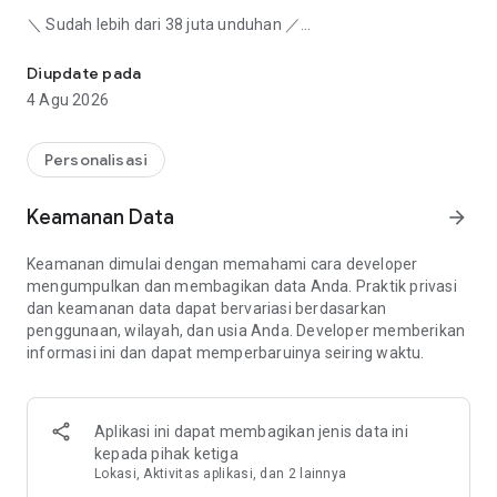
＼ Sudah lebih dari 38 juta unduhan ／
Bebas kostumisasi smartphone sesukamu dgn wallpaper HD dan 
Dari lebih dari 2000 tema yang beragam, Anda dapat
langsung mengganti wallpaper, ikon, jam, dan widget
Diupdate pada
pencarian dalam sekejap! Mengapa tidak mencoba membuat
4 Agu 2026
layar beranda orisinal Anda sendiri dengan berbagai tema
gratis yang melimpah?
Personalisasi
●Wallpaper, ikon, widget jam, pencarian dan lain-lain bisa
diganti dalam sekejap!
Keamanan Data
arrow_forward
●Mudah dipakai sehingga pengguna smartphone pemula pun
mudah memakainya♪
Keamanan dimulai dengan memahami cara developer
●Tema lebih dari 2000 jenis! Dilengkapi beragam desain yang
mengumpulkan dan membagikan data Anda. Praktik privasi
cantik, modis dan keren!
dan keamanan data dapat bervariasi berdasarkan
● Menu dengan kumpulan fungsi yang sering dipakai seperti
penggunaan, wilayah, dan usia Anda. Developer memberikan
kamera, kalender, peta, alarm, galeri dll. sehingga sangat
informasi ini dan dapat memperbaruinya seiring waktu.
praktis!
●Buat desain orisinal sendiri dengan meletakkan "bingkai
foto", "stempel"pada layar beranda★
Aplikasi ini dapat membagikan jenis data ini
[Penting] Perubahan dalam Fungsi Boost
kepada pihak ketiga
Karena perubahan spesifikasi di Android 14 atau lebih baru,
Lokasi, Aktivitas aplikasi, dan 2 lainnya
telah terjadi perubahan dalam fungsi Boost.