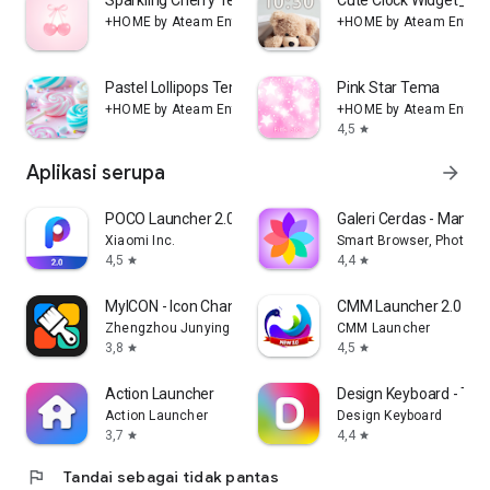
Sparkling Cherry Tema +HOME
Cute Clock Widget_Si
+HOME by Ateam Entertainment
+HOME by Ateam Entert
Pastel Lollipops Tema +HOME
Pink Star Tema
+HOME by Ateam Entertainment
+HOME by Ateam Entert
4,5
star
Aplikasi serupa
arrow_forward
POCO Launcher 2.0
Galeri Cerdas - Manaje
Xiaomi Inc.
Smart Browser, Photo Ga
4,5
4,4
star
star
MyICON - Icon Changer, Themes
CMM Launcher 2.0
Zhengzhou Junying TECHNOLOGY CO LTD
CMM Launcher
3,8
4,5
star
star
Action Launcher
Design Keyboard - Tem
Action Launcher
Design Keyboard
3,7
4,4
star
star
flag
Tandai sebagai tidak pantas