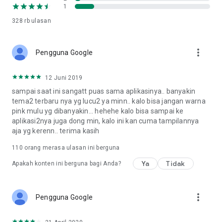
1
328 rb
ulasan
more_vert
Pengguna Google
12 Juni 2019
sampai saat ini sangatt puas sama aplikasinya.. banyakin
tema2 terbaru nya yg lucu2 ya minn.. kalo bisa jangan warna
pink mulu yg dibanyakin... hehehe kalo bisa sampai ke
aplikasi2nya juga dong min, kalo ini kan cuma tampilannya
aja yg kerenn.. terima kasih
110
orang merasa ulasan ini berguna
Ya
Tidak
Apakah konten ini berguna bagi Anda?
more_vert
Pengguna Google