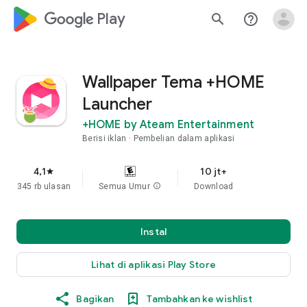
google_logo Play
search
help_outline
Wallpaper Tema +HOME
Launcher
+HOME by Ateam Entertainment
Berisi iklan
Pembelian dalam aplikasi
4,1
10 jt+
star
345 rb ulasan
Semua Umur
info
Download
Instal
Lihat di aplikasi Play Store
Bagikan
Tambahkan ke wishlist