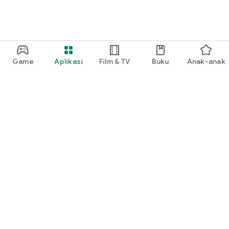
Game
Aplikasi
Film & TV
Buku
Anak-anak
Google Play
Play Pass
Play Points
Kartu voucher
Tukarkan
Kebijakan pengembalian dana