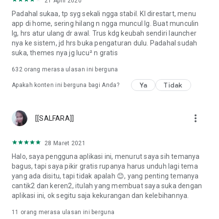
21 April 2020
Padahal sukaa, tp syg sekali ngga stabil. Kl direstart, menu
app di home, sering hilang n ngga muncul lg. Buat munculin
lg, hrs atur ulang dr awal. Trus kdg keubah sendiri launcher
nya ke sistem, jd hrs buka pengaturan dulu. Padahal sudah
suka, themes nya jg lucu² n gratis
632
orang merasa ulasan ini berguna
Ya
Tidak
Apakah konten ini berguna bagi Anda?
more_vert
[[SALFARA]]
28 Maret 2021
Halo, saya pengguna aplikasi ini, menurut saya sih temanya
bagus, tapi saya pikir gratis rupanya harus unduh lagi tema
yang ada disitu, tapi tidak apalah 😊, yang penting temanya
cantik2 dan keren2, itulah yang membuat saya suka dengan
aplikasi ini, ok segitu saja kekurangan dan kelebihannya.
11
orang merasa ulasan ini berguna