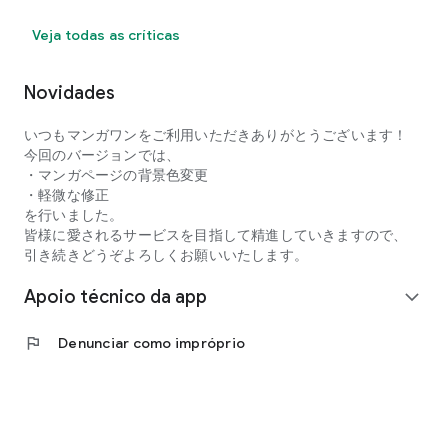
・Para quem quer passar o tempo em pequenos intervalos
Veja todas as críticas
livres:
O MangaONE utiliza um formato de streaming, permitindo
que você leia de forma rápida e fácil, sem se preocupar com
Novidades
a capacidade de armazenamento do seu smartphone ou
com o consumo de dados.
いつもマンガワンをご利用いただきありがとうございます！
今回のバージョンでは、
O aplicativo possui velocidade de operação líder do setor.
・マンガページの背景色変更
・軽微な修正
△▼△▼△▼ [MangaONE] Conta Oficial △▼△▼△▼
を行いました。
・Conta Oficial X da MangaONE
皆様に愛されるサービスを目指して精進していきますので、
https://x.com/MangaONE_jp
引き続きどうぞよろしくお願いいたします。
Distribuímos atualizações e informações de lançamento de
obras atualizadas na MangaONE.
Apoio técnico da app
expand_more
・Site Oficial da MangaONE
https://manga-one.com/
flag
Denunciar como impróprio