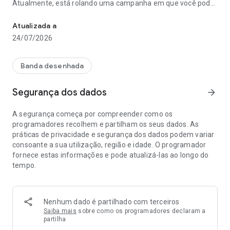
Atualmente, está rolando uma campanha em que você pode
Um aplicativo de mangá que pode ler todos os trabalhos populares
ler até 30 capítulos de mangá gratuitamente com seu
primeiro download!
Atualizada a
24/07/2026
△▼△▼△▼Pontos MangaONE△▼△▼△▼
① Obras originais que só podem ser lidas aqui são
atualizadas diariamente, por dia da semana.
Banda desenhada
② Leia gratuitamente todos os dias.
Segurança dos dados
arrow_forward
③ Obras de alta qualidade, incluindo adaptações para outras
A segurança começa por compreender como os
mídias, são adicionadas constantemente.
programadores recolhem e partilham os seus dados. As
práticas de privacidade e segurança dos dados podem variar
△▼△▼△▼Detalhes dos Pontos MangaONE△▼△▼△▼
consoante a sua utilização, região e idade. O programador
① Obras originais que só podem ser lidas aqui são
fornece estas informações e pode atualizá-las ao longo do
atualizadas diariamente, por dia da semana.
tempo.
Novos capítulos exclusivos são atualizados diariamente para
diversas séries de mangá, para que você nunca fique
entediado.
Nenhum dado é partilhado com terceiros
Encontre suas obras favoritas.
Saiba mais
sobre como os programadores declaram a
partilha
Exemplos de Obras Populares