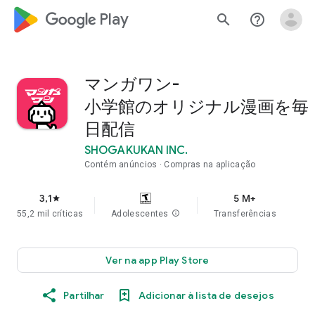
google_logo Play
search
help_outline
マンガワン-
小学館のオリジナル漫画を毎
日配信
SHOGAKUKAN INC.
Contém anúncios
Compras na aplicação
3,1
5 M+
star
55,2 mil críticas
Adolescentes
info
Transferências
Ver na app Play Store
Partilhar
Adicionar à lista de desejos