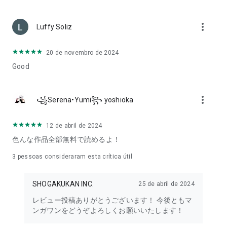
mídias.
more_vert
Exemplos de Obras Adaptadas para Outras Mídias
Luffy Soliz
'Mob Psycho 100' (Anime, Drama, Peça Teatral)
'Battle in 5 Seconds After Meeting' (Anime)
20 de novembro de 2024
'Shakunetsu Kabaddi' (Anime)
'How Heavy Are the Dumbbells You Lift?' (Anime)
Good
'Kengan Ashura' (Anime)
'Takunomi.' (Anime)
'The Anthem of the Heart' (Anime)
more_vert
꧁Serena•Yumi꧂ yoshioka
'Nihon Sangoku' (Anime)
12 de abril de 2024
△▼△▼△▼Recomendado para você△▼△▼△▼
・Para verdadeiros amantes de mangá que desejam ler
色んな作品全部無料で読めるよ！
todos os dias
Muitas obras originais são atualizadas diariamente, de
3
pessoas consideraram esta crítica útil
segunda a domingo.
SHOGAKUKAN INC.
25 de abril de 2024
Com uma grande variedade de gêneros de mangá, incluindo
esportes, batalha, fantasia, suspense, comédia, cotidiano,
レビュー投稿ありがとうございます！ 今後ともマ
romance e underground, você certamente encontrará o seu
ンガワンをどうぞよろしくお願いいたします！
favorito.