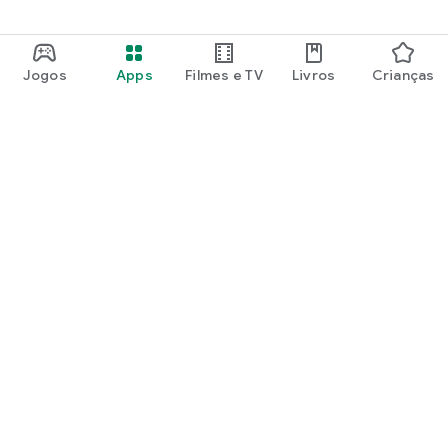
Jogos
Apps
Filmes e TV
Livros
Crianças
Google Play
Play Pass
Play Points
Vales de oferta
Resgatar
Política de reembolso