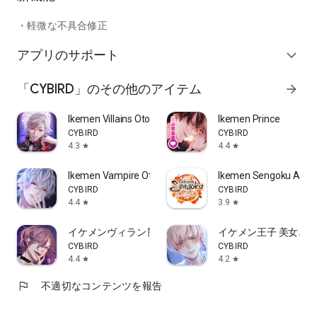
・オトメ気分になれる女性向けの乙女（オトメ）ゲームをプレ
イしたい
・軽微な不具合修正
・恋愛ドラマや恋愛マンガが好きで、乙女ゲームをプレイした
い方
アプリのサポート
expand_more
・彼氏はいるけど、気軽に女性向け乙女ゲームがしたい方
・通勤中や通学中にプレイできる、乙女（おとめ）ゲーム・恋
「CYBIRD」のその他のアイテム
arrow_forward
愛シュミレーションゲームを探している方
・恋愛小説アプリで恋・恋愛の話を読んで胸キュンするのが好
きなので、女性向けの恋愛シミュレーションゲーム、れんあい
Ikemen Villains Otome Game
Ikemen Prince
げーむといったゲームでも疑似恋愛がしたい
CYBIRD
CYBIRD
・女性向けのゲームでイケボな声優ボイスでストーリーが楽し
4.3
4.4
star
star
める、乙女ゲームを探している
・乙女ゲーム好系の女子にぴったりな、女性向けゲームアプリ
Ikemen Vampire Otome Games
Ikemen Sengoku Ani
で胸キュンしたい
CYBIRD
CYBIRD
・乙女ゲームの中でも、戦国武将が登場するゲームで遊びたい
4.4
3.9
star
star
イケメンヴィラン 闇夜にひらく悪の恋 恋愛ゲーム・乙
イケメン王子 美女と
☆ﾟ･*:.｡.恋愛シミュレーションゲーム「イケメンシリーズ」に
CYBIRD
CYBIRD
ついて.｡.:*･ﾟ☆
4.4
4.2
star
star
サイバードは「すべての女性に恋のはじまりのような心うきた
flag
不適切なコンテンツを報告
つ毎日を」をブランドメッセージに、スマホアプリで気軽に楽
しめる女性向けの無料恋愛・乙女ゲームを提供しています。
「イケメンシリーズ」は歴史上の様々な時代やファンタジーの