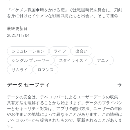
『イケメン戦国◆時をかける恋』では戦国時代を舞台に、刀剣
を身に付けたイケメンな戦国武将たちと出会い、そして運命を
2015年リリース版
変える恋愛ストーリーが楽しめる恋愛ゲームです！
毎日無料で5枚ずつ配られる物語券で、女性なら誰もが夢見る
最終更新日
壁ドンや顎クイなど、ドキドキする恋愛シチュエーションを体
2025/11/04
験しながら物語を読み進めてください。涙するほど切なくも情
熱的な展開がアナタを待ち受けています。
シミュレーション
ライフ
出会い
シングル プレーヤー
スタイライズド
アニメ
☆ﾟ･*:.｡.アプリ概要.｡.:*･ﾟ☆
■恋愛ゲームならではの、胸キュン、ドキドキが詰まった物語
サムライ
ロマンス
タイムスリップした先であなたが助けた男は、
データ セーフティ
arrow_forward
天下統一を目論む戦国武将『織田信長』だった！？
京都に旅行中、突然の雷に見舞われたアナタ。
データの安全は、デベロッパーによるユーザーデータの収集、
目を開けると、そこは本能寺の変の真っ只中で…？
共有方法を理解することから始まります。データのプライバシ
ーとセキュリティ対策は、アプリの使用方法、ユーザーの年齢
「貴様、天下人の女になる気はないか？」
やお住まいの地域によって異なることがあります。この情報は
デベロッパーから提供されたもので、更新されることがありま
織田信長に気に入られてしまったアナタの元に、
す。