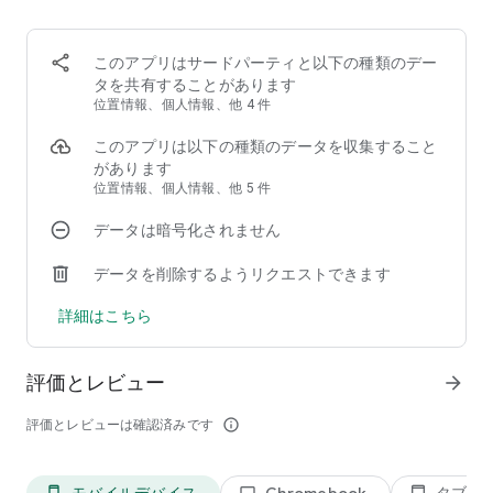
伊達政宗、真田幸村、豊臣秀吉、
17人の武将が次々と現れる…！
このアプリはサードパーティと以下の種類のデー
伊達政宗「退屈させるなよ。俺を満足させてくれるんだろ
タを共有することがあります
う？」
位置情報、個人情報、他 4 件
時をかけた恋の乱舞が、今、華ひらくー……！
このアプリは以下の種類のデータを収集すること
があります
■『イケメンシリーズ』初のキャラクターボイス付き！
位置情報、個人情報、他 5 件
イケメンシリーズでは初めての豪華声優陣によるキャラボイス
付き！今までの恋愛ゲームより、臨場感やドキドキがさらにア
データは暗号化されません
ップ！
魅力的なキャラボイスと、イケメン戦国武将のビジュアルで、
データを削除するようリクエストできます
あなたの恋愛ストーリーは盛り上がっていきます！
詳細はこちら
■主題歌「あなたに恋して(藤田麻衣子)」/壮大なメインテーマ
や豪華なBGM・SEがあなたの恋を更に盛り上げる！
評価とレビュー
『イケメン戦国◆時をかける恋』のために書き下ろされた楽曲
arrow_forward
「あなたに恋して」で、ゲーム内での臨場感をさらに盛り上げ
ます。さらに、壮大な世界観や恋愛ゲームに合ったメインテー
評価とレビューは確認済みです
info_outline
マ・BGMで、運命的な出会いやイケメン武将たちとの夢のよう
な恋を盛り上げます！