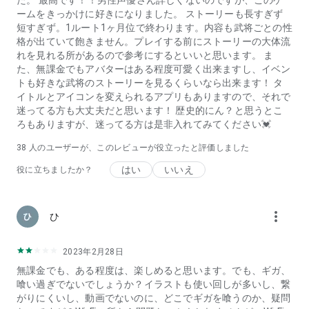
た。 最高です！！男性声優さん詳しくないのですが、このゲ
向けゲームを探している方にもぴったりです。
ームをきっかけに好きになりました。 ストーリーも長すぎず
既にイケメンシリーズのゲームをプレイされている方だけでな
短すぎず。1ルート1ヶ月位で終わります。内容も武将ごとの性
く、初めて恋愛・乙女ゲームをプレイしてみようと思っている
格が出ていて飽きません。プレイする前にストーリーの大体流
方にもお楽しみいただける無料ゲームです。
れを見れる所があるので参考にするといいと思います。 ま
特に下記のような方におすすめな恋愛・乙女ゲームです。
た、無課金でもアバターはある程度可愛く出来ますし、イベン
トも好きな武将のストーリーを見るくらいなら出来ます！ タ
◆恋愛・乙女ゲームが好きな方
イトルとアイコンを変えられるアプリもありますので、それで
・これまでも女性向けのゲームをプレイしており、他の恋愛ゲ
迷ってる方も大丈夫だと思います！ 歴史的にん？と思うとこ
ーム・乙女ゲームを探している方
ろもありますが、迷ってる方は是非入れてみてください💓
・女性向け乙女ゲームで遊んだことはあるが、よりイラストが
魅力的な女性向け乙女(おとめ)ゲームを探している方
38
人のユーザーが、このレビューが役立ったと評価しました
・推しの声優が出演する乙女ゲームをプレイしたい方
・イケメンキャラが複数登場するストーリーが好きな方
はい
いいえ
役に立ちましたか？
・戦国武将たちと恋愛体験ができる、女性向け乙女(おとめ)ゲ
ームをしたい方
・今までプレイしたことのある乙女（おとめ）ゲームとは違う
more_vert
ひ
世界観の恋愛シュミレーションゲームを探している
・イケメンと恋が楽しめる、乙女ゲームを探している
・好みの相手と恋できる、女性向け乙女ゲーム（おとめげ―
2023年2月28日
む）がほしい
無課金でも、ある程度は、楽しめると思います。でも、ギガ、
・人気のある女性向けの恋愛・恋ゲームに興味がある方
喰い過ぎでないでしょうか？イラストも使い回しが多いし、繋
・久しく乙女（オトメ）ゲ―ムをプレイしていない方
がりにくいし、動画でないのに、どこでギガを喰うのか、疑問
・女性向け乙女（おとめ）げーむのイケボでときめきたい