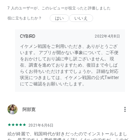
・上杉謙信 (CV : 三浦祥朗)
7
人のユーザーが、このレビューが役立ったと評価しました
・武田信玄 (CV : 梅原裕一郎)
・猿飛佐助 (CV : 赤羽根健治)
はい
いいえ
役に立ちましたか？
・顕如 (CV : 新垣樽助)
・森蘭丸 (CV :蒼井 翔太)
・今川義元 (CV :八代 拓)
CYBIRD
2022年4月8日
・毛利元就 (CV :小西 克幸)
イケメン戦国をご利用いただき、ありがとうござ
・前田慶次 (CV :沢城 千春)
います。 アプリが開かない事象について、ご不便
・直江兼続 (CV :中川 晃教)
をおかけしており誠に申し訳ございません。 現
・帰蝶 (CV :梶 裕貴)
在、調査を進めておりますため、復旧まで今しば
らくお待ちいただけますでしょうか。 詳細な対応
【公式サイト】
状況につきましては、イケメン戦国の公式Twitter
https://ikemen.cybird.ne.jp/title/sengoku/original/
にてご確認をお願いいたします。
■女性向け恋愛シミュレーションゲーム\"\"イケメン戦国\"\"は
こんな方におすすめ
more_vert
戦国時代や武将などの世界観を持った恋愛シミュレーションゲ
阿部寛
ームで、人気声優のボイスとともに恋愛を体験してみたい方に
おすすめです。
2021年6月6日
また、女性向けの恋愛漫画やアニメ、小説などのキュンキュン
絵が綺麗で、戦国時代が好きだったのでインストールしまし
するシチュエーションが好きで、ラブストーリーが読める女性