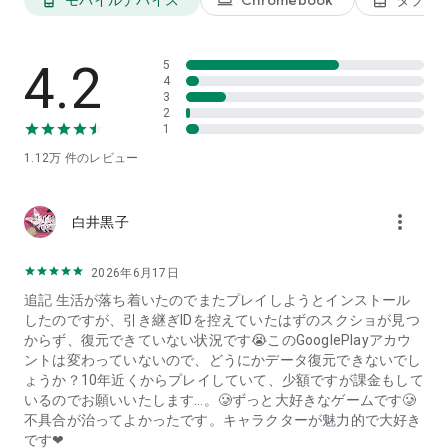
モバイルデバイス
Chromebook
タブレ
phone_android
laptop
tablet_android
■遊び方
・無料でダウンロードできます。
・毎日無料で5枚ずつ配布される物語券で、恋愛ゲームならで
4.2
5
はの、女性なら誰しも胸キュンするイケメンとの恋愛ドラマを
4
楽しめます。
3
2
・恋に落ちる戦国武将は、ボイスで選んでも良し！俺様・ドS
1
・ ツンデレ・ヤンデレ etc. の属性で選んでも良し！恋愛ゲー
ムを初めてプレイする方も、これまでにプレイしたことがある
1.12万
件のレビュー
方も、きっとアナタ好みのイケメンが見つかります。
・アバターを着せ替えて、可愛いコーディネートを楽しみまし
ょう♪
more_vert
白井黒子
2026年6月17日
☆ﾟ･*:.｡.キャラクター詳細(声優) .｡.:*･ﾟ☆
追記 生活が落ち着いたのでまたプレイしようとインストール
・織田信長 (CV : 杉田智和)
したのですが、引き継ぎIDを控えていたはずのスクショが見つ
・伊達政宗 (CV : 加藤和樹)
からず、復元できていない状況です😭このGooglePlayアカウ
・真田幸村 (CV : 小野賢章)
ントは変わっていないので、どうにかデータ復元できないでし
・豊臣秀吉 (CV : 鳥海浩輔)
ょうか？10年近くからプレイしていて、少額ですが課金もして
・明智光秀 (CV : 武内駿輔)
いるのでお願いいたします…。🥲ずっと大好きなゲームです🥲
・徳川家康 (CV : 増田俊樹)
不具合が治ってよかったです。キャラクターが魅力的で大好き
・石田三成 (CV : 山谷祥生)
です❤