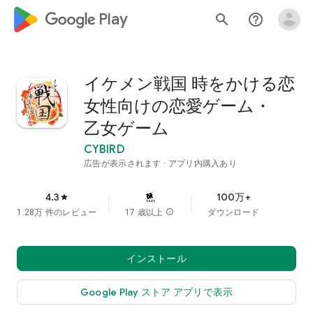
google_logo Play
search
help_outline
イケメン戦国 時をかける恋
女性向けの恋愛ゲーム・
乙女ゲーム
CYBIRD
広告が表示されます
アプリ内購入あり
4.3
100万+
star
1.28万 件のレビュー
17 歳以上
info
ダウンロード
インストール
Google Play ストア アプリで表示