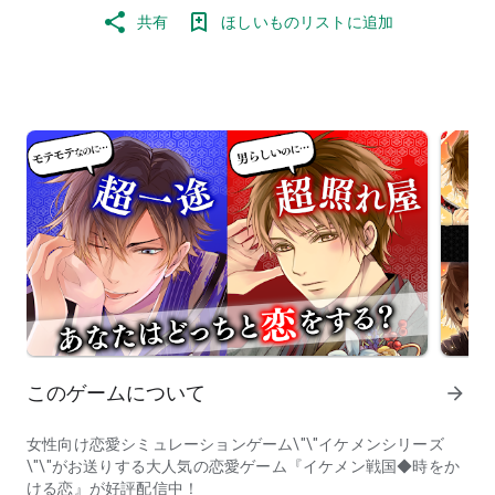
共有
ほしいものリストに追加
このゲームについて
arrow_forward
女性向け恋愛シミュレーションゲーム\"\"イケメンシリーズ
\"\"がお送りする大人気の恋愛ゲーム『イケメン戦国◆時をか
ける恋』が好評配信中！