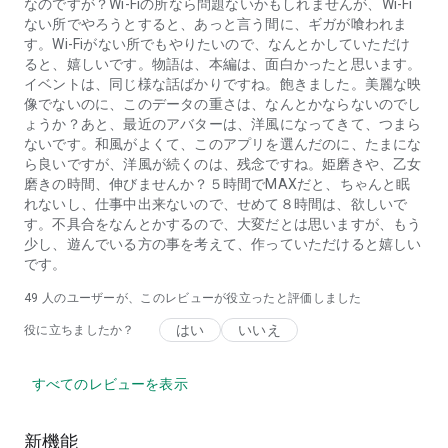
なのですが？Wi-Fiの所なら問題ないかもしれませんが、Wi-Fi
ない所でやろうとすると、あっと言う間に、ギガが喰われま
◆初めて恋愛・乙女ゲームをプレイする方
す。Wi-Fiがない所でもやりたいので、なんとかしていただけ
・イケメンたちと恋愛を女性向け乙女（オトメ）ゲームで味わ
ると、嬉しいです。物語は、本編は、面白かったと思います。
たい方
イベントは、同じ様な話ばかりですね。飽きました。美麗な映
・女性向けゲームでイケメンたちと恋愛できるオトメゲームを
像でないのに、このデータの重さは、なんとかならないのでし
探している方
ょうか？あと、最近のアバターは、洋風になってきて、つまら
・イケメンや気になる声優が出ている女性向けゲームを探して
ないです。和風がよくて、このアプリを選んだのに、たまにな
いる方
ら良いですが、洋風が続くのは、残念ですね。姫磨きや、乙女
・イケメンと恋愛ができるような女性向けゲームを探している
磨きの時間、伸びませんか？５時間でMAXだと、ちゃんと眠
方
れないし、仕事中出来ないので、せめて８時間は、欲しいで
・女性向けのゲームやオトメゲーム(乙ゲー・おとめげーむ)で
す。不具合をなんとかするので、大変だとは思いますが、もう
遊んだことがなく、ゲームで恋愛を楽しみたいとお考えの方
少し、遊んでいる方の事を考えて、作っていただけると嬉しい
・自分の好きな声優が出ている女性向け乙女(おとめ)ゲームを
です。
探している方
・恋愛シュミレーションゲームを探している
49
人のユーザーが、このレビューが役立ったと評価しました
・二次元のキャラクターと恋愛のできるシュミレーションゲー
はい
いいえ
役に立ちましたか？
ムを探している
・基本無料で気軽に恋愛シミュレーションゲームを楽しみたい
・初めてプレイしても楽しめる乙女ゲーム（おとめげーむ）を
すべてのレビューを表示
探している
・少女漫画や恋愛小説の世界観を楽しめる、女性向けのシミュ
レーションゲームをプレイしたい
新機能