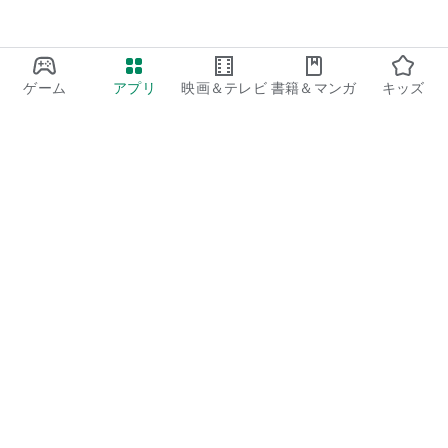
ゲーム
アプリ
映画＆テレビ
書籍＆マンガ
キッズ
Google Play
Play Pass
Play Points
ギフトカード
コードを利用
払い戻しに関するポリシー