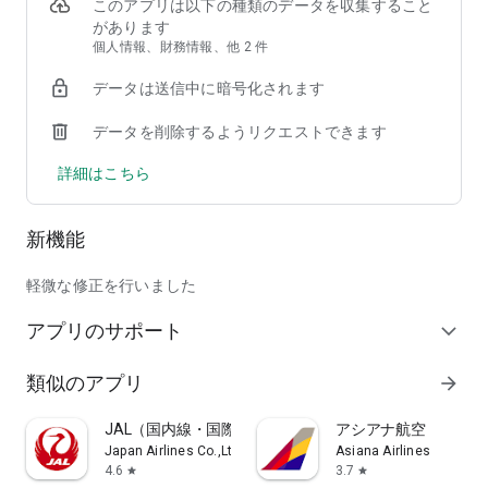
・どこでも・いつでも、旅行に必要な航空券の予約をしたい
このアプリは以下の種類のデータを収集すること
・飛行機に不慣れなだが航空券はできるだけ安く抑えたい
があります
個人情報、財務情報、他 2 件
◆ご予約の流れ
データは送信中に暗号化されます
①出発日・出発地・目的地を選択し航空券を検索してくださ
い。
データを削除するようリクエストできます
②ご搭乗されたい便を選択してください。
③ご搭乗されるお客様情報を入力してください。
詳細はこちら
④予約内容をご確認いただき、ご予約手続きを行ってくださ
い。
新機能
◆ご予約後からご搭乗までの流れ
①ソラハピアプリにて航空券をご予約ください。
②担当スタッフより詳細情報をメールにてお送りいたします。
軽微な修正を行いました
③ご購入期限までにお支払い方法をお選びいただき、お支払い
アプリのサポート
下さい。
expand_more
(お支払い方法：銀行振込、クレジットカード決済、コンビ
ニ決済、Paidy決済)
類似のアプリ
arrow_forward
④チェックイン方法をメールにてお知らせいたします。
⑤ご搭乗日当日空港にて、航空券をお受け取りいただき飛行機
JAL（国内線・国際線）
アシアナ航空
へご搭乗ください。
Japan Airlines Co.,Ltd.
Asiana Airlines
4.6
3.7
star
star
【取扱航空会社】