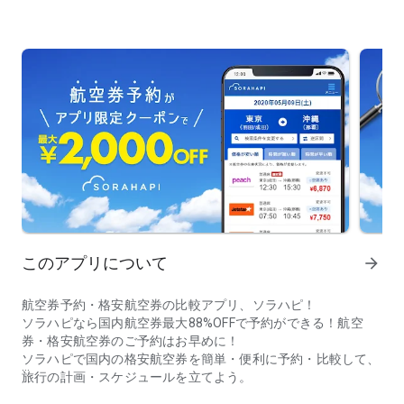
このアプリについて
arrow_forward
航空券予約・格安航空券の比較アプリ、ソラハピ！
ソラハピなら国内航空券最大88%OFFで予約ができる！航空
券・格安航空券のご予約はお早めに！
ソラハピで国内の格安航空券を簡単・便利に予約・比較して、
旅行の計画・スケジュールを立てよう。