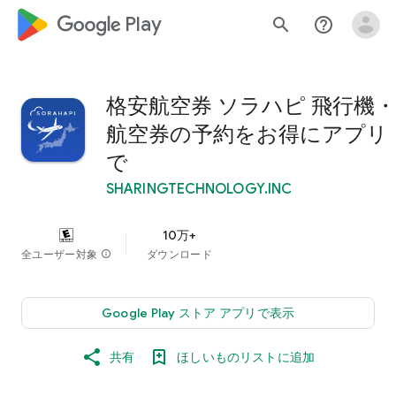
google_logo Play
search
help_outline
格安航空券 ソラハピ 飛行機・
航空券の予約をお得にアプリ
で
SHARINGTECHNOLOGY.INC
10万+
全ユーザー対象
info
ダウンロード
Google Play ストア アプリで表示
共有
ほしいものリストに追加