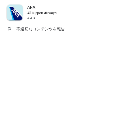
JAL（日本航空）
ANA
ANA（全日空）
All Nippon Airways
スカイマーク（SKYMARK）
4.4
star
ジェットスター（Jetstar）
ピーチ（Peach Aviation）
flag
不適切なコンテンツを報告
スターフライヤー（SFJ）
ソラシド エア（SNA）
エア・ドゥ（AIR DO）
フジドリームエアライン（FDA）
【主要取扱空港一覧】
羽田、成田、伊丹(大阪国際)、関空(関西国際)、新千歳(札
幌)、セントレア(中部国際)、福岡、鹿児島、那覇