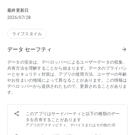
アプリ限定クーポン配布中！クーポン利用で格安航空券がお得。
◆アプリについて
ソラハピは国内の格安航空券・飛行機チケットを簡単・便利に
最終更新日
比較・予約ができるアプリです。
2026/07/28
ご希望の日程・航空会社・搭乗時間、様々な方法で比較ができ
るので、お探しの航空券が”最安値”で予約できます。
ライフスタイル
◆クーポンの使い方
アプリ内でクーポンを獲得し、予約時にクーポンを使用するだ
データ セーフティ
arrow_forward
け！
初めてのご利用や、人気路線のクーポンなど、随時更新される
データの安全は、デベロッパーによるユーザーデータの収集、
クーポンを見逃すな！
共有方法を理解することから始まります。データのプライバシ
ーとセキュリティ対策は、アプリの使用方法、ユーザーの年齢
◆航空券予約・格安航空券の比較アプリ-ソラハピはこんな方
やお住まいの地域によって異なることがあります。この情報は
におすすめ
デベロッパーから提供されたもので、更新されることがありま
・格安航空券予約アプリを探している
す。
・格安航空券を比較して予約したい
・旅行に行く予定があり、格安航空券を探している
・国内航空券を格安で予約したい
・旅行・出張で使用する航空券を探している。
このアプリはサードパーティと以下の種類のデー
・どの航空券予約アプリを使ったら良いかわからない
タを共有することがあります
・国内旅行を計画している
アプリのアクティビティ、デバイスまたはその他の ID
・旅行に行きたいが航空券の価格を見て目的地を決めたい