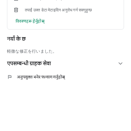
तपाईं उक्त डेटा मेटाइदिन अनुरोध गर्न सक्नुहुन्छ
विवरणहरू हेर्नुहोस्
नयाँ के छ
軽微な修正を行いました。
एपसम्बन्धी ग्राहक सेवा
expand_more
flag
अनुपयुक्त भनेर फ्ल्याग गर्नुहोस्