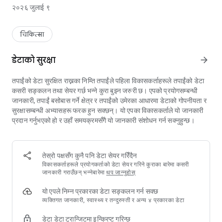
शिशु चिकित्सा परीक्षण, कक्षा कोठा, परामर्श
२०२६ जुलाई ९
बेबी फूड
सार्वजनिक सुविधा खोजी
सब्सिडी/भत्ताहरू
चिकित्सा
स्थानीय सरकारको सुचना
डेटाको सुरक्षा
arrow_forward
तपाईंको डेटा सुरक्षित राख्नका निम्ति तपाईंले पहिला विकासकर्ताहरूले तपाईंको डेटा
कसरी सङ्कलन तथा सेयर गर्छ भन्ने कुरा बुझ्न जरुरी छ। एपको प्रयोगसम्बन्धी
जानकारी, तपाईं बसोबास गर्ने क्षेत्र र तपाईंको उमेरका आधारमा डेटाको गोपनीयता र
सुरक्षासम्बन्धी अभ्यासहरू फरक हुन सक्छन्। यो एपका विकासकर्ताले यो जानकारी
प्रदान गर्नुभएको हो र उहाँ समयक्रमसँगै यो जानकारी संशोधन गर्न सक्नुहुन्छ।
तेस्रो पक्षसँग कुनै पनि डेटा सेयर गरिँदैन
विकासकर्ताहरूले प्रयोगकर्ताको डेटा सेयर गरिने कुराका बारेमा कसरी
जानकारी गराउँछन् भन्नेबारेमा
थप जान्नुहोस्
यो एपले निम्न प्रकारका डेटा सङ्कलन गर्न सक्छ
व्यक्तिगत जानकारी, स्वास्थ्य र तन्दुरुस्ती र अन्य ४ प्रकारका डेटा
डेटा डेटा ट्रान्जिटमा इन्क्रिप्ट गरिन्छ