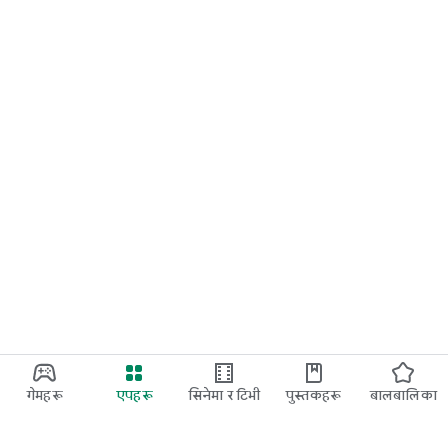
गेमहरू
एपहरू
सिनेमा र टिभी
पुस्तकहरू
बालबालिका