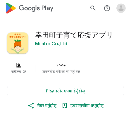
google_logo Play
search
help_outline
幸田町子育て応援アプリ
Milabo Co.,Ltd
१००+
सबैजना
info
डाउनलोड गरिएका सामग्रीहरू
Play स्टोर एपमा हेर्नुहोस्
सेयर गर्नुहोस्
इच्छासूचीमा थप्नुहोस्