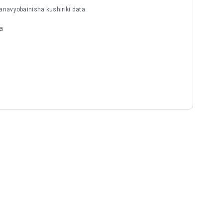
navyobainisha kushiriki data
a