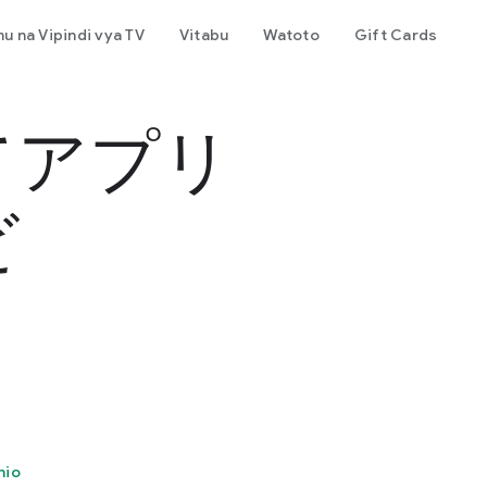
mu na Vipindi vya TV
Vitabu
Watoto
Gift Cards
てアプリ
ビ
nio