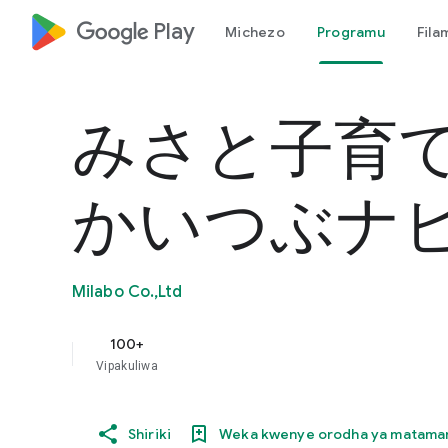
google_logo Play
Michezo
Programu
Fila
みさと子育
かいつぶナ
Milabo Co.,Ltd
100+
Vipakuliwa
Shiriki
Weka kwenye orodha ya matama