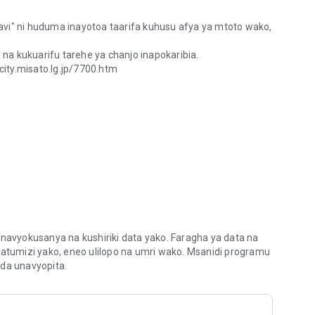
avi" ni huduma inayotoa taarifa kuhusu afya ya mtoto wako,
i na kukuarifu tarehe ya chanjo inapokaribia.
.city.misato.lg.jp/7700.htm
avi" ni huduma inayotoa taarifa kuhusu afya ya mtoto wako, kama vi
avyokusanya na kushiriki data yako. Faragha ya data na
tumizi yako, eneo ulilopo na umri wako. Msanidi programu
da unavyopita.