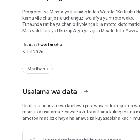
Programu ya Misato ya kusaidia kulea Watoto "Kaitsubu N
kama vile chanjo na uchunguzi wa afya ya mtoto wako.
Tutaunda ratiba ya chanjo iliyolenga kila mtoto kiotomatik
Maswali Idara ya Ukuzaji Afya ya Jiji la Misato http://www
Programu ya Misato ya kusaidia kulea Watoto "Kaitsubu N
Ilisasishwa tarehe
5 Jul 2026
Matibabu
Usalama wa data
arrow_forward
Usalama huanza kwa kuelewa jinsi wasanidi programu wan
mbinu za usalama zinaweza kutofautiana kulingana na ma
ametoa maelezo haya na anaweza kuyasasisha kadiri mu