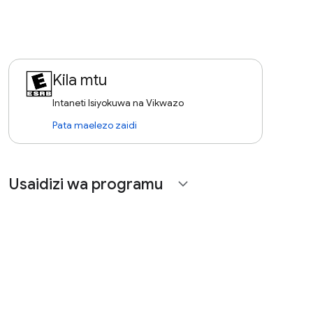
Kila mtu
Intaneti Isiyokuwa na Vikwazo
Pata maelezo zaidi
Usaidizi wa programu
expand_more