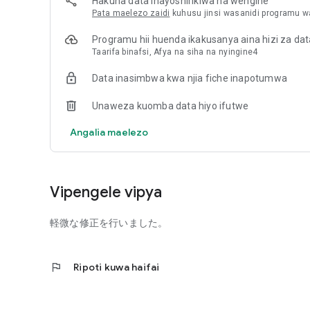
Hakuna data inayoshirikiwa na wengine
Pata maelezo zaidi
kuhusu jinsi wasanidi programu wa
Programu hii huenda ikakusanya aina hizi za dat
Taarifa binafsi, Afya na siha na nyingine4
Data inasimbwa kwa njia fiche inapotumwa
Unaweza kuomba data hiyo ifutwe
Angalia maelezo
Vipengele vipya
軽微な修正を行いました。
flag
Ripoti kuwa haifai