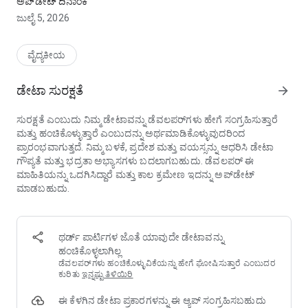
ಅಪ್‌ಡೇಟ್‌ ದಿನಾಂಕ
● ಲಸಿಕೆ ಜ್ಞಾಪನೆಗಳು, ಈವೆಂಟ್ ಮಾಹಿತಿ ಮತ್ತು ಹೆಚ್ಚಿನವುಗಳಿಗಾಗಿ ಪಾಪ್-ಅಪ್
ಜುಲೈ 5, 2026
ಅಧಿಸೂಚನೆಗಳನ್ನು ಸ್ವೀಕರಿಸಿ.
[ಮೆನು]
ವೈದ್ಯಕೀಯ
・ವ್ಯಾಕ್ಸಿನೇಷನ್‌ಗಳು
・ವೈದ್ಯಕೀಯ ಸಂಸ್ಥೆಯ ಮಾಹಿತಿ
ಡೇಟಾ ಸುರಕ್ಷತೆ
arrow_forward
・ಗರ್ಭಧಾರಣೆ ಮತ್ತು ಹೆರಿಗೆ
・ಮಕ್ಕಳ ಆರೋಗ್ಯ ತಪಾಸಣೆ ಮತ್ತು ತರಗತಿಗಳು
ಸುರಕ್ಷತೆ ಎಂಬುದು ನಿಮ್ಮ ಡೇಟಾವನ್ನು ಡೆವಲಪರ್‌ಗಳು ಹೇಗೆ ಸಂಗ್ರಹಿಸುತ್ತಾರೆ
・ಮಕ್ಕಳ ಆರೈಕೆ ಬೆಂಬಲ ಸೇವೆಗಳು
ಮತ್ತು ಹಂಚಿಕೊಳ್ಳುತ್ತಾರೆ ಎಂಬುದನ್ನು ಅರ್ಥಮಾಡಿಕೊಳ್ಳುವುದರಿಂದ
・ಡೇಕೇರ್, ಕಿಂಡರ್‌ಗಾರ್ಟನ್ ಮತ್ತು ಶಾಲೆಯ ನಂತರದ ಆರೈಕೆ
ಪ್ರಾರಂಭವಾಗುತ್ತದೆ. ನಿಮ್ಮ ಬಳಕೆ, ಪ್ರದೇಶ ಮತ್ತು ವಯಸ್ಸನ್ನು ಆಧರಿಸಿ ಡೇಟಾ
・ಸಮಾಲೋಚನಾ ಮೇಜು
ಗೌಪ್ಯತೆ ಮತ್ತು ಭದ್ರತಾ ಅಭ್ಯಾಸಗಳು ಬದಲಾಗಬಹುದು. ಡೆವಲಪರ್ ಈ
・ಮಕ್ಕಳ ಆರೈಕೆ ಬೆಂಬಲ ಸೌಲಭ್ಯಗಳು
ಮಾಹಿತಿಯನ್ನು ಒದಗಿಸಿದ್ದಾರೆ ಮತ್ತು ಕಾಲ ಕ್ರಮೇಣ ಇದನ್ನು ಅಪ್‌ಡೇಟ್
・ಶಾಲಾ ದಾಖಲಾತಿ ಮತ್ತು ಶಾಲೆಗಳು
ಮಾಡಬಹುದು.
・ಪದೇ ಪದೇ ಕೇಳಲಾಗುವ ಪ್ರಶ್ನೆಗಳು
ಥರ್ಡ್ ಪಾರ್ಟಿಗಳ ಜೊತೆ ಯಾವುದೇ ಡೇಟಾವನ್ನು
ಹಂಚಿಕೊಳ್ಳಲಾಗಿಲ್ಲ
ಡೆವಲಪರ್‌ಗಳು ಹಂಚಿಕೊಳ್ಳುವಿಕೆಯನ್ನು ಹೇಗೆ ಘೋಷಿಸುತ್ತಾರೆ ಎಂಬುದರ
ಕುರಿತು
ಇನ್ನಷ್ಟು ತಿಳಿಯಿರಿ
ಈ ಕೆಳಗಿನ ಡೇಟಾ ಪ್ರಕಾರಗಳನ್ನು ಈ ಆ್ಯಪ್ ಸಂಗ್ರಹಿಸಬಹುದು