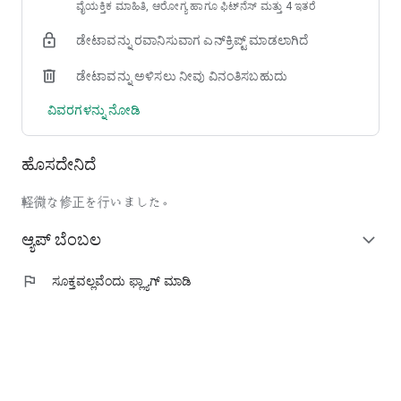
ವೈಯಕ್ತಿಕ ಮಾಹಿತಿ, ಆರೋಗ್ಯ ಹಾಗೂ ಫಿಟ್‌ನೆಸ್‌ ಮತ್ತು 4 ಇತರೆ
ಡೇಟಾವನ್ನು ರವಾನಿಸುವಾಗ ಎನ್‌ಕ್ರಿಪ್ಟ್ ಮಾಡಲಾಗಿದೆ
ಡೇಟಾವನ್ನು ಅಳಿಸಲು ನೀವು ವಿನಂತಿಸಬಹುದು
ವಿವರಗಳನ್ನು ನೋಡಿ
ಹೊಸದೇನಿದೆ
軽微な修正を行いました。
ಆ್ಯಪ್ ಬೆಂಬಲ
expand_more
flag
ಸೂಕ್ತವಲ್ಲವೆಂದು ಫ್ಲ್ಯಾಗ್‌‌ ಮಾಡಿ