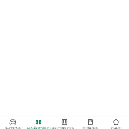
ಗೇಮ್‌ಗಳು
ಅಪ್ಲಿಕೇಶನ್‌ಗಳು
ಚಲನಚಿತ್ರಗಳು
ಪುಸ್ತಕಗಳು
ಮಕ್ಕಳು