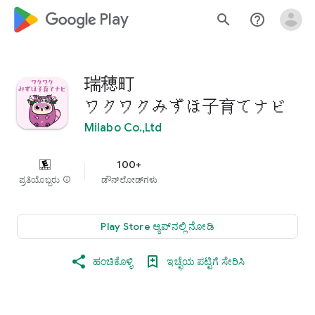
google_logo Play
search
help_outline
瑞穂町
ワクワクみずほ子育てナビ
Milabo Co.,Ltd
100+
ಪ್ರತಿಯೊಬ್ಬರು
info
ಡೌನ್‌ಲೋಡ್‌ಗಳು
Play Store ಆ್ಯಪ್‌ನಲ್ಲಿ ನೋಡಿ
ಹಂಚಿಕೊಳ್ಳಿ
ಇಚ್ಛೆಯ ಪಟ್ಟಿಗೆ ಸೇರಿಸಿ