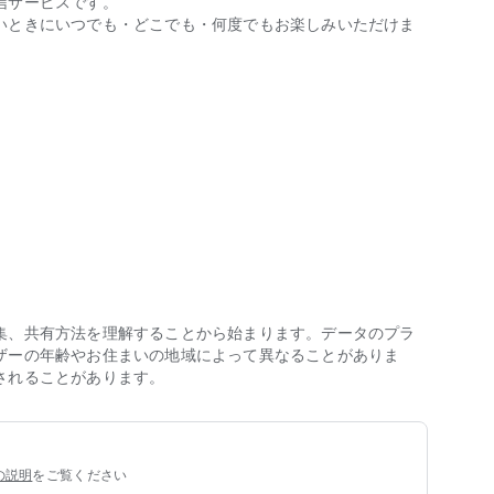
配信サービスです。
いときにいつでも・どこでも・何度でもお楽しみいただけま
楽しめるビデオ・オン・デマンドサービスです。新作や話題作、LIV
。見たい作品を1本ずつレンタル可能。
料で見逃し配信。
局のコミュニティチャンネルなどを無料配信。
集、共有方法を理解することから始まります。データのプラ
ザーの年齢やお住まいの地域によって異なることがありま
されることがあります。
もっと便利に！
ける！
かりやすく！
の説明
をご覧ください