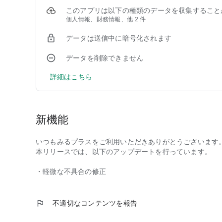
・ダウンロード機能（オフライン再生）を新搭載
このアプリは以下の種類のデータを収集すること
お気に入りの作品をダウンロードすれば、場所も通信料
個人情報、財務情報、他 2 件
データは送信中に暗号化されます
milplus(みるプラス)のご利用はご加入のケーブルテレ
推奨環境、その他ご利用条件についてはご利用ガイドをご
データを削除できません
詳細はこちら
新機能
いつもみるプラスをご利用いただきありがとうございます
本リリースでは、以下のアップデートを行っています。
・軽微な不具合の修正
flag
不適切なコンテンツを報告