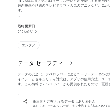
milplus(みるプラス)はケーブルテレビ局が提供する動画
最新映画や話題のテレビドラマ・人気のアニメなど、見た
す。
みるプラスは、見たいときにいつでも・どこでも・何度でも
・単品レンタル
劇場公開から間もない最新作や話題作を多数ラインナップ
最終更新日
2026/02/12
・見放題パック
月額固定料金で見放題となるお得なパック。
エンタメ
・見逃し番組
ご加入のケーブルテレビ局の専門チャンネルの一部を無
データ セーフティ
arrow_forward
・無料番組
一部のアニメ・ドラマの第1話やご加入のケーブルテレビ
データの安全は、デベロッパーによるユーザーデータの収
☆みるプラスアプリ大幅リニューアル☆
イバシーとセキュリティ対策は、アプリの使用方法、ユー
す。この情報はデベロッパーから提供されたもので、更新
新しくなったみるプラスアプリで動画視聴をもっと楽しく
・見やすくなった操作画面で簡単に見たい作品へたどり着
第三者と共有されるデータはありません
作品表示数がボリュームUPし、新作も話題作も一目でわ
詳しくは、
デベロッパーが共有を申告する方法について