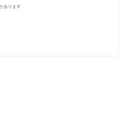
があります
も気にせずに視聴可能！
ビ局へお問い合わせください。
覧ください。
。