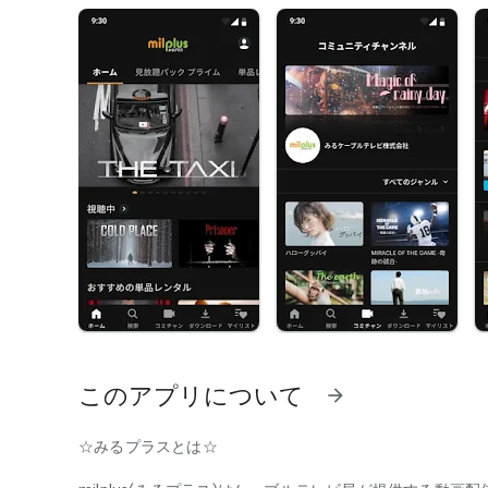
このアプリについて
arrow_forward
☆みるプラスとは☆