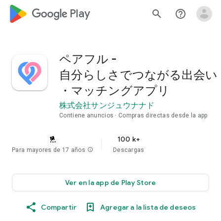
google_logo Play
search
help_outline
ペアフル -
自分らしさでつながる出会い
・マッチングアプリ
株式会社サンジュウナナド
Contiene anuncios
Compras directas desde la app
100 k+
Para mayores de 17 años
info
Descargas
Ver en la app de Play Store
Compartir
Agregar a la lista de deseos