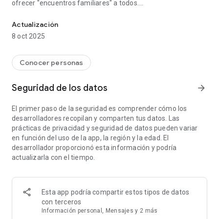
ofrecer "encuentros familiares" a todos.
Aplicación a juego que te conecta con tu propia personalidad
Esta aplicación de búsqueda del amor se recomienda para
personas que están demasiado ocupadas para encontrar el
Actualización
amor o que no tienen muchas personas del sexo opuesto con
8 oct 2025
quienes hablar.
[¿Qué tipo de aplicación es Pairful? ]
Conocer personas
Pairfull es una aplicación de combinación que tiene como
Seguridad de los datos
arrow_forward
objetivo brindar a todos experiencias emocionantes y
encuentros maravillosos.
El primer paso de la seguridad es comprender cómo los
Basada en el concepto de "una aplicación que te conecta
desarrolladores recopilan y comparten tus datos. Las
según quién eres", esta aplicación seguramente encontrará a
prácticas de privacidad y seguridad de datos pueden variar
alguien que se enamorará de ti no solo por tu apariencia sino
en función del uso de la app, la región y la edad. El
también por tu personalidad.
desarrollador proporcionó esta información y podría
Con un sistema de monitoreo que tiene en cuenta la
actualizarla con el tiempo.
seguridad, puedes utilizar la aplicación con tranquilidad.
[Para aquellos que quieran utilizar Pairful]
Esta app podría compartir estos tipos de datos
¿Están todos enamorados ahora? ¿Estás experimentando un
con terceros
amor que hace palpitar tu corazón?
Información personal, Mensajes y 2 más
Estoy seguro de que hay muchas personas que quieren tener