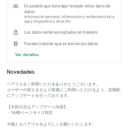
ese tipo de amor pero no pueden. Por ejemplo….
Es posible que esta app recopile estos tipos de
datos
・Estoy tan ocupado con el trabajo que no puedo encontrar
Información personal, Información y rendimiento de la
app y Dispositivo u otros IDs
tiempo para buscar un amante o encontrar un amante.
Los datos están encriptados en tránsito
・No quiero usar aplicaciones coincidentes porque dan un
poco de miedo.
Puedes solicitar que se borren los datos
・No creo que sea posible hacer coincidencias usando una
Ver detalles
aplicación.
・Quiero ir a una fiesta grupal o a una fiesta en la ciudad,
Novedades
pero no quiero gastar tanto dinero.
ペアフルをご利用いただきありがとうございます。
・Me cuesta encontrar a alguien que comprenda mis
ユーザーの皆さまがより快適にご利用いただけるよう、定期的
pasatiempos.
にアップデートを行っております。
・Quiero conocer a alguien con la intención de casarme, pero
【今回の主なアップデート内容】
la gente podría pensar que es demasiado difícil.
・16KBページサイズ対応
・Primero quiero probar una aplicación de citas gratis.
今後ともペアフルをよろしくお願いいたします。