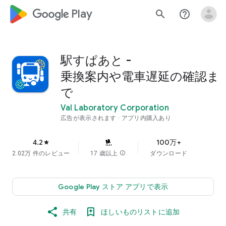
google_logo Play
search
help_outline
駅すぱあと -
乗換案内や電車遅延の確認ま
で
Val Laboratory Corporation
広告が表示されます
アプリ内購入あり
4.2
100万+
star
2.02万 件のレビュー
17 歳以上
info
ダウンロード
Google Play ストア アプリで表示
共有
ほしいものリストに追加