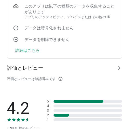
● 新幹線や有料特急の電車、路線バスの利用有無を設定し、自
このアプリは以下の種類のデータを収集すること
分好みの移動手段での乗り換えルートを検索できます。
があります
アプリのアクティビティ、デバイスまたはその他の ID
◆ 移動中にもおすすめの便利機能
データは暗号化されません
● 乗っている電車やバスが、いまどこを走っているかを乗換案
内の画面でリアルタイムに確認できます。
データを削除できません
● 乗り換えに間に合わなそう、到着が遅れそうな時には、通知
ポップアップからすぐに代わりのルートを検索できます。
詳細はこちら
● 各路線の遅延や運休状況を路線図上で色分け表示し、運行情
報をひと目で確認できます。
● 出発駅や到着駅の周辺にあるシェアサイクル・キックボード
評価とレビュー
arrow_forward
のポート情報をひと目で確認できます。
評価とレビューは確認済みです
info_outline
◆ プレミアムプラン（有料機能）
プレミアムプランでは、公共交通での移動をより快適でスムー
ズにする便利な機能が追加で使えます。
【主な機能】
4.2
5
● 遅延や運休が発生している区間を避けたルートを再検索でき
4
ます。
3
● 調べた経路の一本前や一本後の電車・バスを一覧から選び、
2
1
時間の微調整がスムーズに行えます。
自宅への終電までの残り時間をカウントダウン表示。ワンタッ
1.93万
件のレビュー