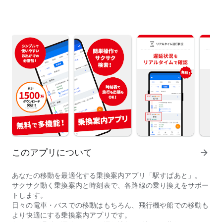
このアプリについて
arrow_forward
あなたの移動を最適化する乗換案内アプリ「駅すぱあと」。
サクサク動く乗換案内と時刻表で、各路線の乗り換えをサポー
トします。
日々の電車・バスでの移動はもちろん、飛行機や船での移動も
より快適にする乗換案内アプリです。