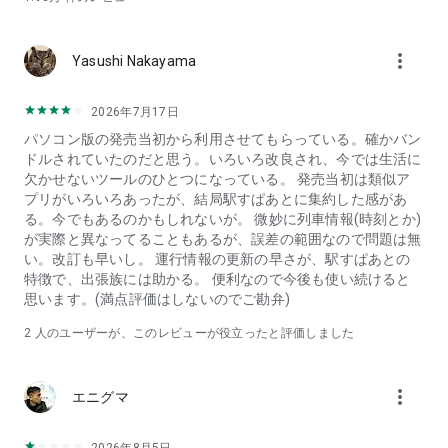
プで帰り道の乗換案内を呼び出せます。
● 広告を非表示にして、検索結果の路線情報をより広く、スッ
キリと表示できます。
more_vert
Yasushi Nakayama
【プレミアムプラン 料金コース】
1ヶ月コース：240円(税込)/月
2026年7月17日
1年コース：2400円(税込)/年
パソコン版の発売当初から利用させてもらっている。確かバン
※初回登録時のみ無料トライアル期間があります。
ドルされていたのだと思う。いろいろ改良され、今では生活に
※請求はGoogle Playアカウントへ行われ、自動更新されま
欠かせないツールのひとつになっている。 発売当初は類似ア
す。
プリがいろいろあったが、結局駅すぱあとに集約した感があ
※停止は有効期間終了24時間前までに手続きが必要です。
る。今でもあるのかもしれないが。 微妙に列車情報(時刻とか)
が実際と異なってることもあるが、誤差の範囲なので問題は無
◆ ご利用上の注意
い。改訂も早いし。 運行情報の更新の早さが、駅すぱあとの
● インストール後、またはアップデート後にアプリが起動しな
特徴で、出張族には助かる。 便利なので今後も使い続けると
い場合は、まず端末の再起動をお試しください。改善しない場
思います。(満点評価はしないのでご勘弁)
合は、お手数ですがアプリを一度削除し、再インストールをお
願いいたします。
2
人のユーザーが、このレビューが役立ったと評価しました
● 本アプリケーションはオンライン環境が必要となります。
● 本アプリケーションは日本国内での利用を目的としていま
す。
more_vert
エニグマ
◆ 利用規約