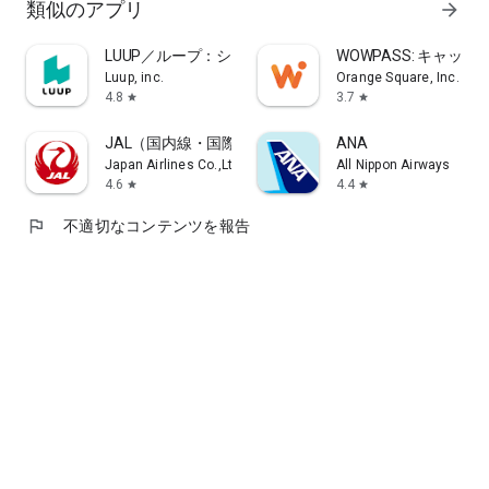
類似のアプリ
arrow_forward
LUUP／ループ：シェアサイクル ＆電動キックボードシ
WOWPASS: キャッ
Luup, inc.
Orange Square, Inc.
4.8
3.7
star
star
JAL（国内線・国際線）
ANA
Japan Airlines Co.,Ltd.
All Nippon Airways
4.6
4.4
star
star
flag
不適切なコンテンツを報告