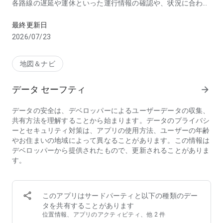
各路線の遅延や運休といった運行情報の確認や、状況に合わせ
乗換案内なら「駅すぱあと」。急な遅延や運休でも、すぐに別の
た乗り換えの再検索もスムーズにできます。
最終更新日
◆ 目的地までの移動をサポートする乗換案内アプリ
2026/07/23
● 鉄道、路線バス、コミュニティバス、飛行機、船など、あら
ゆる公共交通を組み合わせた最適な乗り換えをご案内します。
● 乗換案内の画面で、電車やバスの乗り場や、乗り換えに便利
地図＆ナビ
な車両情報も確認できます。階段・エスカレーターに近い電車
の車両がひと目でわかります。
データ セーフティ
arrow_forward
●「早い・安い・乗り換え回数が少ない」など、状況に最適な
乗り換えルートを比較できます。
データの安全は、デベロッパーによるユーザーデータの収集、
● 乗換案内には、電車・バスのダイヤ改正情報や最新の運賃が
共有方法を理解することから始まります。データのプライバシ
反映されます。
ーとセキュリティ対策は、アプリの使用方法、ユーザーの年齢
● 一部の電車やバスでは、リアルタイムな遅延情報が乗換案内
やお住まいの地域によって異なることがあります。この情報は
や時刻表に表示されます。乗り換えルートの選択時に参考にし
デベロッパーから提供されたもので、更新されることがありま
てください。
す。
◆ 好みに合わせた乗換案内に
● 自分の歩くペースに合わせた乗り換え時間に調整できます。
● 使いたくない駅を登録し、検索結果から除外して乗り換えル
このアプリはサードパーティと以下の種類のデー
ートを検索できます。
タを共有することがあります
● 鉄道定期券の区間を登録すると、乗換案内の画面で定期区間
位置情報、アプリのアクティビティ、他 2 件
を差し引いた運賃が表示されます。