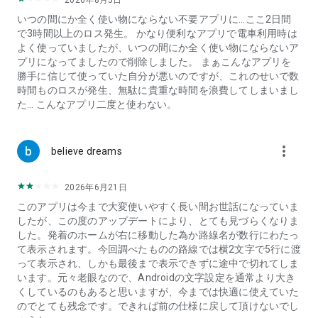
2026年8月5日
https://ekispert-
mobile.val.jp/ekispert/android/support/terms.html
いつの間にか全く使い物にならない不要アプリに…ここ2日間
で3時間以上のロス発生。 かなり便利なアプリで電車利用時は
◆ プライバシーポリシー
よく使っていましたが、いつの間にか全く使い物にならないア
https://ekispert-
プリになってましたので削除しました。 まぁこんなアプリを
mobile.val.jp/ekispert/android/support/google_play_privacy_poli
勝手に信じて使っていた自分が悪いのですが、これのせいで数
時間ものロスが発生、無駄に貴重な時間を浪費してしまいまし
た… こんなアプリ二度と使わない。
more_vert
believe dreams
2026年6月21日
このアプリは今まで大変使いやすく長い間お世話になっていま
したが、この度のアップデートにより、とても見づらくなりま
した。発着のホームが右に移動した為か路線名が数行にわたっ
て表示されます。今回調べたものの路線では横2文字で5行に渡
って表示され、しかも最後まで表示できずに途中で切れてしま
います。元々老眼なので、Androidの文字設定を通常より大き
くしているのもあると思いますが、今までは快適に使えていた
のでとても残念です。できれば前の仕様に戻して頂けないでし