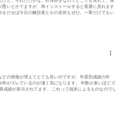
だけど、それだけかな。野球好きなのでどこでも見れて、無
が悪いとかでますが、再インストールすると普通に見れます
欲をだせば今日の解説者とかの名前もぜひ。一軍だけでもい
more_vert
などの情報が増えてとても良いのですが、年度別成績の年
分枠がズレているのが凄く気になります。 年数が多いほどズ
通算成績が表示されてます。 これって端末によるものなのでし