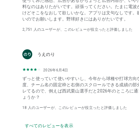
使ってみた感想、広告があるがちょっと広告内容が、いや
・投手交代
料なのはありたがいです。頑張ってください。たまに電波
・スタメン発表
けどそこをなおして欲しいかな。アプリは文句なしです。
・予告先発
いのでお願いします。野球好きにはありがたいです。
・試合予定
・公示（一軍登録・抹消）
2,751
人のユーザーが、このレビューが役立ったと評価しました
※ファームあり
◆MLB基本設定
フォローチーム：
うえのり
・おすすめ情報（チーム）
・試合開始
2026年6月4日
・試合結果
ずっと使っていて使いやすいし、今年から球種や打球方向
・途中経過
度、チーム名の固定枠と右側のスクロールできる成績の部
・スタメン発表
レてるので、例えば西武栗山選手だと2026年のところに
◆MLB日本人選手設定：
ょうか？
・先発登板
・スタメン発表
18
人のユーザーが、このレビューが役立ったと評価しました
・途中出場
・打席入り
・ホームラン
すべてのレビューを表示
・責任投手
・試合出場結果