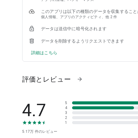
このアプリは以下の種類のデータを収集すること
【主な便利機能】
個人情報、アプリのアクティビティ、他 2 件
◆フォローチーム・選手設定
データは送信中に暗号化されます
メニュー内のフォロー設定ページでフォローチーム・選手
1.試合一覧の上段にフォローチームの試合を固定表示（非
データを削除するようリクエストできます
2.試合開始や得点、試合結果、途中経過、選手出場時、本
3.プロ野球（1軍）各試合のMVP投票（試合後30分まで投
詳細はこちら
※選手のPUSHはMLB日本人選手のみです
◆リプレイ機能
すべての投球やプレー結果を「リプレイを見る」ボタンか
評価とレビュー
arrow_forward
◆動画
ハイライトシーンやヒーローインタビューなどの動画が視
4.7
5
◆ライブ配信
4
3
高校野球の速報ページから、センバツ、夏の高校野球、国
2
す。
1
5.17万
件のレビュー
◆プロ野球カレンダー