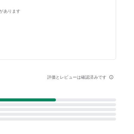
があります
を設定すると、次の機能がご利用になれます。
表示設定も可）
塁打などの情報をプッシュ通知で受信（※）
票可）
ら振り返ることができます。
評価とレビューは確認済みです
info_outline
聴できます（※一部対象外の試合もあり）
体、一部秋季大会、神宮大会のライブ配信をご覧いただけま