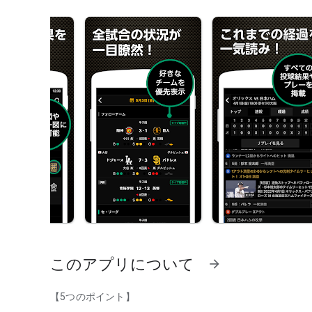
このアプリについて
arrow_forward
【5つのポイント】