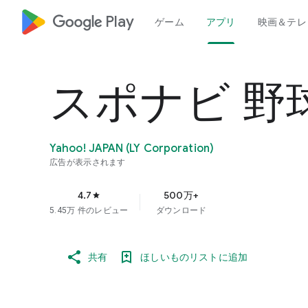
google_logo Play
ゲーム
アプリ
映画＆テレ
スポナビ 野
Yahoo! JAPAN (LY Corporation)
広告が表示されます
4.7
500万+
star
5.45万 件のレビュー
ダウンロード
共有
ほしいものリストに追加