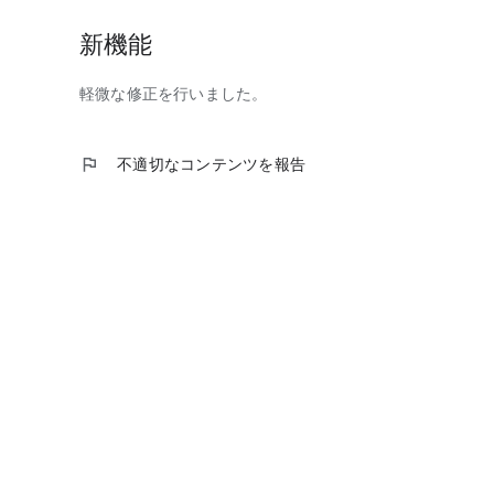
◆高校野球基本設定
新機能
・おすすめ情報（高校野球）
・今日の試合予定（全国大会・地方大会）
軽微な修正を行いました。
・今日の試合結果（全国大会・地方大会）
◆大学野球基本設定
・試合情報
flag
不適切なコンテンツを報告
◆侍ジャパン基本設定
・試合開始
・試合結果
・途中経過
・チャンス
・スコア経過（得点）
・スコア経過（失点）
・投手交代
・スタメン発表
・予告先発
【豊富なデータ】
＜主なデータ＞※一部プロ野球のみ