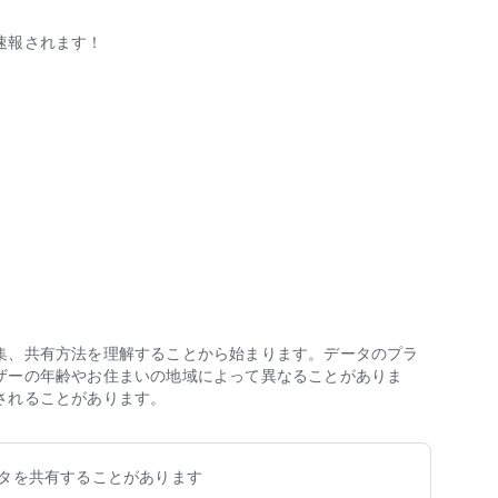
速報されます！
。現地やテレビ観戦にも便利です。
ます
などのビジュアル情報も満載。視覚的・直感的に速報を楽し
LB）・高校野球(全国大会、地方大会)・侍ジャパン・大学野
名をタップすると見たい試合一覧のみを表示できます。
集、共有方法を理解することから始まります。データのプラ
ザーの年齢やお住まいの地域によって異なることがありま
ます。試合開始や得点、選手の試合出場・結果、ホームラン
されることがあります。
な場面を見逃しません。フォローの対象はプロ野球、MLB、
手の設定が可能です。
容があります
タを共有することがあります