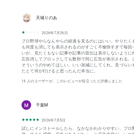
プロ野球（※1軍のみ）は日付横のカレンダーアイコンか
◆通知機能
天城りのあ
以下さまざまな試合情報の通知を受け取ることができます
＜通知項目＞
2026年7月26日
以下の項目別にオン／オフ設定が可能です（※）
プロ野球やらなんやらの経過を見るのにはいい。やりたく
◆共通設定
も何度も消しても表示されるのがすごく不愉快すぎて毎回
野球全体：
いが、見たくもない記事や記事の宣伝は表示しないように
・号外
広告消してブロックしても数秒で同じ広告が表示される。
・おすすめ情報（総合）
そういうのやめてほしい。いい加減にしてくれ。見づらい
たとて何が行けると思ったんだ本当に。
◆プロ野球基本設定
フォローチーム：
16
人のユーザーが、このレビューが役立ったと評価しました
・おすすめ情報（チーム）
・契約更改
・入退団情報
・試合開始 ※
千葉M
・試合結果 ※
・途中経過
・チャンス
2026年7月5日
・スコア経過（得点）
試しにインストールしたら、なかなかわかりやすい。プロ
・スコア経過（失点）