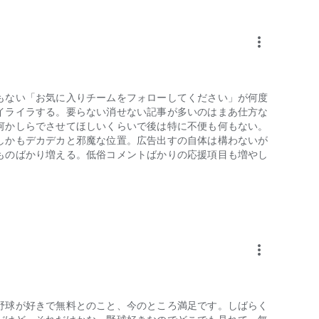
ら、全公式戦の日程がチーム別にチェックできます。
more_vert
。
もない「お気に入りチームをフォローしてください」が何度
イライラする。要らない消せない記事が多いのはまあ仕方な
何かしらでさせてほしいくらいで後は特に不便も何もない。
しかもデカデカと邪魔な位置。広告出すの自体は構わないが
ものばかり増える。低俗コメントばかりの応援項目も増やし
more_vert
野球が好きで無料とのこと、今のところ満足です。しばらく