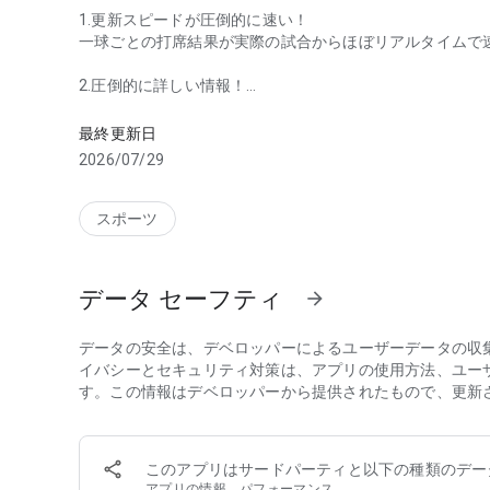
1.更新スピードが圧倒的に速い！
一球ごとの打席結果が実際の試合からほぼリアルタイムで
2.圧倒的に詳しい情報！
野球ファン必携アプリ！
選手の詳しい成績や試合の情報などあらゆるデータが豊富
※下記の【豊富なデータ】にデータの具体的な内容があり
最終更新日
2026/07/29
3.ビジュアル画面が見やすい！
配球チャートをはじめ、ランナー状況、ポジションマップ
めます。
スポーツ
4.ファーム・高校野球・侍ジャパンも速報！
プロ野球だけでなく、ファーム・メジャーリーグ（以下、M
データ セーフティ
arrow_forward
球・独立リーグの試合も速報します。画面上部のジャンル
※ファームは「プロ野球」に表示されます。
データの安全は、デベロッパーによるユーザーデータの収
5.フォローチーム・選手の設定でさらに便利に
イバシーとセキュリティ対策は、アプリの使用方法、ユー
フォローチームを設定すると試合一覧の一番上に表示され
す。この情報はデベロッパーから提供されたもので、更新
などのタイミングで通知を受け取ることもできるので大事
MLB日本人選手、高校野球、大学野球で、複数チーム・選
※下記の【主な便利機能】の「◆通知機能」に具体的な内
このアプリはサードパーティと以下の種類のデー
※選手のPUSHはMLB日本人選手のみです
アプリの情報、パフォーマンス