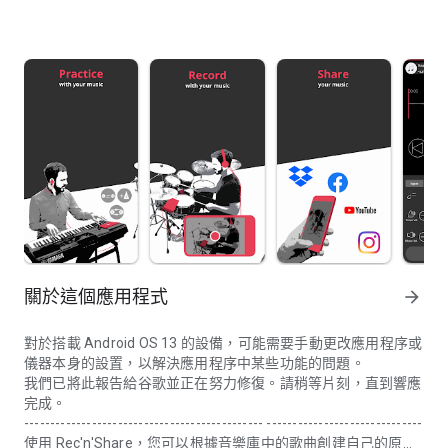
關於這個應用程式
arrow_forward
對於搭載 Android OS 13 的設備，可能需要手動更改應用程序或
儀器本身的設置，以解決應用程序中某些功能的問題。
我們已將此報告給谷歌並正在努力修復。請稍等片刻，直到響應
完成。
---------------------------------------------- ------------------------------
使用 Rec'n'Share，您可以根據音樂庫中的歌曲創建自己的原創