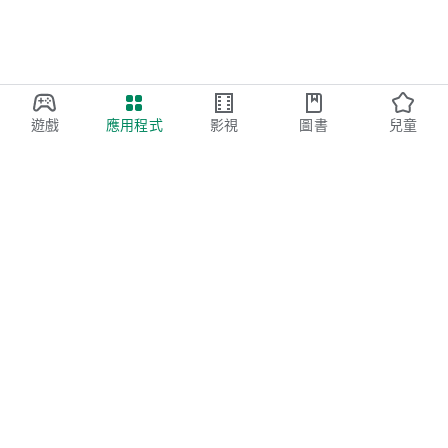
遊戲
應用程式
影視
圖書
兒童
Google Play
Play Pass
Play 點數
禮物卡
兌換
退款政策