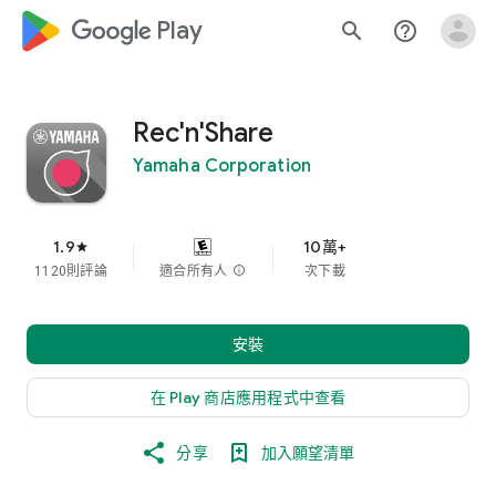
google_logo Play
search
help_outline
Rec'n'Share
Yamaha Corporation
1.9
10萬+
star
1120則評論
適合所有人
info
次下載
安裝
在 Play 商店應用程式中查看
分享
加入願望清單