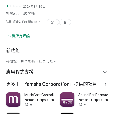
2024年8月30日
打開app 出現閃退
是
否
這則評論對你有幫助嗎？
查看所有評論
新功能
軽微な不具合を修正しました。
應用程式支援
expand_more
更多由「Yamaha Corporation」提供的項目
arrow_forward
MusicCast Controller
Sound Bar Remote
Yamaha Corporation
Yamaha Corporation
4.5
4.5
star
star