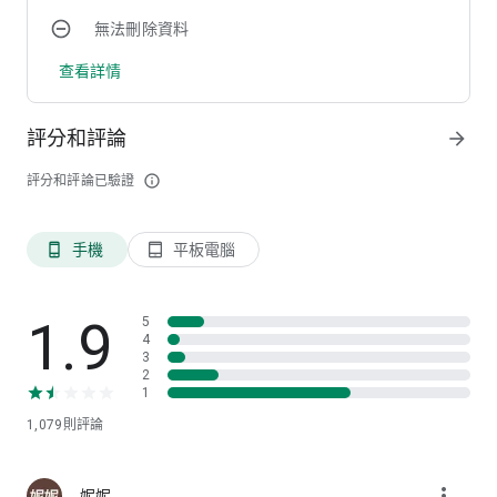
無法刪除資料
(* 1) 有關兼容的 Yamaha 產品和端子連接方法，請查看
Yamaha 網站。
查看詳情
另外，請檢查以下鏈接以了解兼容的 Android 型號。
https://download.yamaha.com/files/tcm:39-1298089
評分和評論
arrow_forward
(*2) 無法使用數字版權管理 (DRM) 音樂數據。
評分和評論已驗證
info_outline
(*3) 您也可以只錄製自己的演奏而不使用音樂庫中的歌曲。
(* 4) 上傳到 SNS 的數據僅限於您自己的原創音樂或音源，或經
權利人許可的數據。
手機
平板電腦
phone_android
tablet_android
https://www.youtube.com/music_policies
https://www.facebook.com/help/1020633957973118?
helpref=hc_global_nav
https://help.instagram.com/126382350847838
1.9
5
4
3
2
1
1,079
則評論
more_vert
妮妮