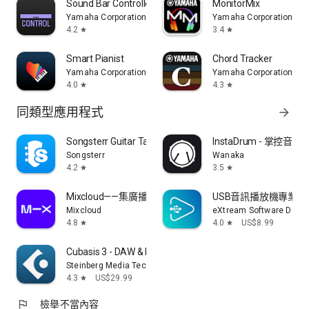
Sound Bar Controller
MonitorMix
Yamaha Corporation
Yamaha Corporation
4.2
3.4
star
star
Smart Pianist
Chord Tracker
Yamaha Corporation
Yamaha Corporation
4.0
4.3
star
star
同類型應用程式
arrow_forward
Songsterr Guitar Tabs & Chords
InstaDrum - 掌控音
Songsterr
Wanaka
4.2
3.5
star
star
Mixcloud——集廣播和DJ於一體
USB音訊播放機專業版
Mixcloud
eXtream Software Deve
4.8
4.0
US$8.99
star
star
Cubasis 3 - DAW & Music Studio
Steinberg Media Technologies GmbH
4.3
US$29.99
star
flag
檢舉不當內容