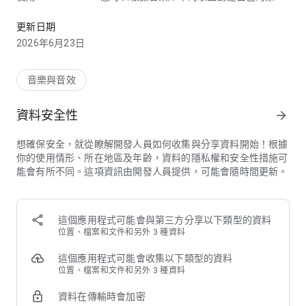
一款易於製作表演視頻的應用
表演視頻，並與世界各地的人分享。
從練習到錄音再到表演，拓展您日常表演活動的範圍。
更新日期
2026年6月23日
創建具有良好聲音的性能視頻
通過將 Yamaha 兼容樂器連接到您的智能設備 (*1)，您可以將
您的演奏與音樂庫 (*2) (*3) 中的歌曲一起錄製。
音樂與音效
您可以使用應用程序的編輯功能來改變樂器演奏和歌曲之間的音
量平衡，或者剪切視頻前後不需要的部分。
資料安全性
arrow_forward
享受更多練習
想確保安全，就從瞭解開發人員如何收集與分享資料開始！根據
當您從音樂庫中選擇一首歌曲時，它會自動分析節奏並添加咔噠
你的使用情形、所在地區及年齡，資料的隱私權和安全性措施可
聲。
能會有所不同。這項資訊由開發人員提供，可能會隨時間更新。
您可以通過改變速度和選擇要重複的部分來有效地練習。
使用從版本 3 開始安裝的“音軌分離”功能，您可以調整您喜歡的
歌曲的特定音軌（人聲、鼓、貝斯等）的音量。
您可以在背景中享受您最喜愛的歌曲的練習和錄音。
這個應用程式可能會與第三方分享以下類型的資料
位置、檔案和文件和另外 3 種資料
與世界分享
通過按下應用程序上的分享按鈕，您可以將完成的表演視頻上傳
這個應用程式可能會收集以下類型的資料
到 SNS (* 4)，例如 YouTube / Facebook / Dropbox /
位置、檔案和文件和另外 3 種資料
Instagram。
資料在傳輸時會加密
與全世界分享您的翻唱和原創歌曲。