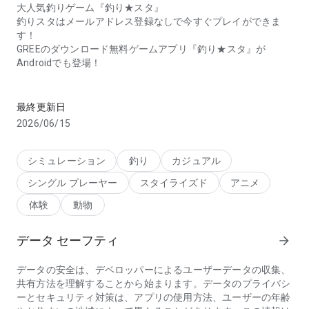
大人気釣りゲーム『釣り★スタ』
釣りスタはメールアドレス登録なしで今すぐプレイができま
す！
GREEのダウンロード無料ゲームアプリ『釣り★スタ』が
Androidでも登場！
大人気サカナ釣りゲームの王道！簡単操作で誰でも大漁GETのお
気軽に本格的な釣りゲームを楽しむなら『釣り★スタ』で決ま
り！お気に入りの釣り竿でのんび～りしながら魚を釣ったり、
最終更新日
一人でも大人数でも参加できるイベントで盛り上がったり、い
2026/06/15
ろんな楽しみ方ができる本格釣りゲーム♪
★遊び方は簡単♪
①まずはつり場を選ぼう！
シミュレーション
釣り
カジュアル
②竿を投げて釣りをしよう！
シングル プレーヤー
スタイライズド
アニメ
③サカナがかかったら、タイミングをあわせてタップを繰り返
す！
体験
動物
④魚を釣り上げる！（何が釣れるかはつり上ってからのお楽し
み★）
データ セーフティ
arrow_forward
釣りが大好きな方でも、初心者の方でも！『釣り★スタ』なら
魚釣りゲームを存分にお楽しみ頂けます。
データの安全は、デベロッパーによるユーザーデータの収集、
さっそく、『釣り★スタ』でつりゲームを楽しもう！
共有方法を理解することから始まります。データのプライバシ
ーとセキュリティ対策は、アプリの使用方法、ユーザーの年齢