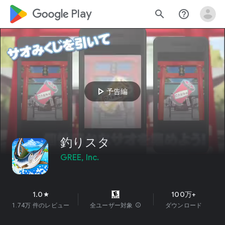
google_logo Play
search
help_outline
play_arrow
予告編
釣りスタ
GREE, Inc.
1.0
100万+
star
1.74万 件のレビュー
全ユーザー対象
info
ダウンロード