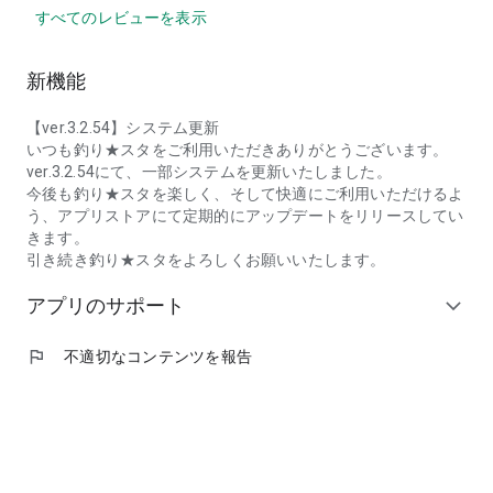
すべてのレビューを表示
・GREE(グリー)を昔から利用していてブラウザゲームの頃か
ら釣りスタで遊んでいる人
・天気が悪くサカナ釣りに出れなくなったので部屋で魚釣りを
新機能
したいと思っている方
・登録不要で手軽に簡単に始められるげーむあぷりを探してい
【ver.3.2.54】システム更新
る人
いつも釣り★スタをご利用いただきありがとうございます。
・一人で夢中になれるゲームがしたい人
ver.3.2.54にて、一部システムを更新いたしました。
・フィッシングゲームを無料でとことん遊びたい人
今後も釣り★スタを楽しく、そして快適にご利用いただけるよ
・魚釣りが好きだが海や川まで遠出する時間がなくて電車など
う、アプリストアにて定期的にアップデートをリリースしてい
の移動時間に手軽にさかなつりしたい人
きます。
・アウトドアやフィッシング好きで天気を気にせず手軽にさか
引き続き釣り★スタをよろしくお願いいたします。
なつりを楽しみたい人
・たくさんの竿をあつめてサカナ図鑑を作りたい方
アプリのサポート
expand_more
・カジュアルなアプリで爆釣、大漁体験をしたい方
・コレクター気質で集めるのが好きな方に魚図鑑をマスターす
るのがオススメ！
flag
不適切なコンテンツを報告
・本格的なフィッシングげーむを楽しみたい方
・リアルな友達と攻略情報を共有して楽しみたい人
・レトロゲームのようにタップだけでハマれるフィッシングゲ
ームで遊びたい方
・暇つぶしで懐かしいレトロなさかなつりゲームがしたい方
・フィッシングファンに楽しめるタイミングゲーム「釣りス