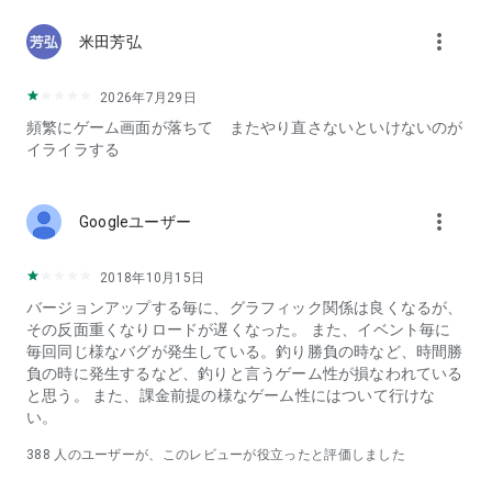
慢したりしよう！
more_vert
米田芳弘
■釣りスタはこんな方におすすめです
・簡単な操作（片手タップ）で楽しく遊びたい方
・通勤時間などに短時間楽しみたい方
2026年7月29日
・一回のプレイ時間を掛けずに楽しみたい人
頻繁にゲーム画面が落ちて またやり直さないといけないのが
・もともと趣味で魚（サカナ）釣り（バスフィッシング）が好
イライラする
きな方
・天気に左右されない場所でお手軽に釣りゲームを楽しみたい
人
more_vert
Googleユーザー
・昔からのトレンドゲームを探している方
・子供でも遊べる簡単（かんたん）ゲームを探している方
・女性・女子でもカンタンな操作のゲームを探している方
2018年10月15日
・フレンド（仲間・友達）と共同できるゲームを探している方
バージョンアップする毎に、グラフィック関係は良くなるが、
・他のフィッシングゲームをマスターしてしまった方
その反面重くなりロードが遅くなった。 また、イベント毎に
・ガラケー時代のカジュアルげーむが得意な方
毎回同じ様なバグが発生している。釣り勝負の時など、時間勝
・今でもブラウザゲームを無料で遊ぶのが好きな人
負の時に発生するなど、釣りと言うゲーム性が損なわれている
・周りに一緒にアプリを始めて攻略方法や釣り場情報を交換で
と思う。 また、課金前提の様なゲーム性にはついて行けな
きる仲間がいる人
い。
・かんたんな操作で攻略できるフィッシングアプリがしたい人
・画面タップだけで遊べるシンプルなげーむがしたい人
388
人のユーザーが、このレビューが役立ったと評価しました
・友達や仲間と力を合わせて楽しみたい人
・片手タップで簡単・手軽に遊びたい人