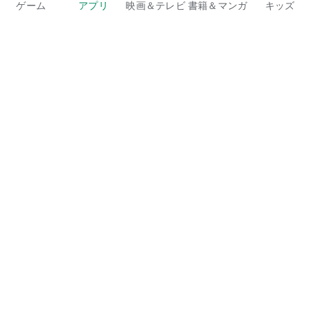
ます。
ゲーム
アプリ
映画＆テレビ
書籍＆マンガ
キッズ
・基本、無課金（無料・0円・タダ）で数十種類の釣り場で遊
ぶことができます。
・数分間の隙間時間で遊ぶことができます。
・小さい子から大人までシンプルな操作で遊ぶことができま
す。
・フィッシング好き以外も楽しめる設定
・自分だけのオリジナル図鑑を作れます。
・実際に釣場にいる様な感覚で楽しめる
Google Play
・ガラケー時代からの大人気フィッシングゲーム
Play Pass
・様々な釣り場（釣場）で違った展開を楽しめる
・本格的なフィッシングが楽しめる
Play Points
ギフトカード
コードを利用
払い戻しに関するポリシー
子ども、家族
保護者向けのガイド