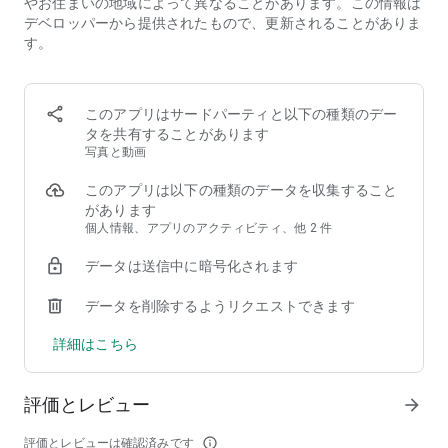
･｡+★☆+ チュートリアルクリアで特上竿プレゼント♪
やお住まいの地域によって異なることがあります。この情報は
+☆★+｡･
デベロッパーから提供されたもので、更新されることがありま
手強い魚や大物も簡単にゲットできる竿をプレゼント中！
す。
その威力を釣り場で試そう！
〓〓〓〓〓〓★ゲームの特徴★〓〓〓〓〓〓
このアプリはサードパーティと以下の種類のデー
【1】川釣りと海釣りどちらも楽しめる釣りゲーム
タを共有することがあります
・川釣りは竿を投げて浮きが沈んだらタイミングよくタップ！
写真と動画
海釣りはルアーをを引いて、魚に♡マークが出たらルアーにか
かるタイミング！
このアプリは以下の種類のデータを収集すること
・竿、シカケ、リール、エサ、ルアーがたくさん！魚の特性に
があります
合わせて、うまく組み合わせていろんなさかなをゲットしよ
個人情報、アプリのアクティビティ、他 2 件
う！
【2】魚を釣り上げてポイントをゲット！
データは送信中に暗号化されます
・魚をたくさん釣ってポイントを貯めよう！ポイントがたまっ
たらリールやエサなどと交換して試してみよう！
データを削除するようリクエストできます
・釣り上げたサカナ以外も、ダブルチャンスあり！いろんな便
利なアイテムが魚と一緒につり上がるよ！
詳細はこちら
【3】魚の種類は数百匹！
・川のさかなはお馴染みのフナ、キンギョ、コイ、ドジョウ、
評価とレビュー
クサフグから、ニジマス、アユなど渓流のサカナも！海の魚も
arrow_forward
ウミタナゴ、アイナメ、ホウボウや、サヨリ、カワハギ、カレ
イやスズキも！
評価とレビューは確認済みです
info_outline