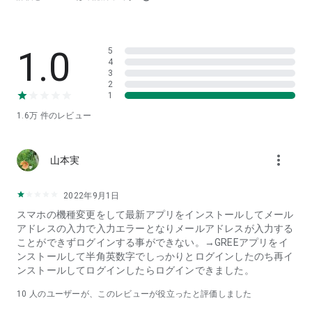
・幻の魚も釣りあがる！リュウグウノツカイなど幻の魚が釣れ
るチャンスも！
【4】毎日楽しい釣りイベントが盛りだくさん
1.0
5
・釣り★スタツアーで図鑑をコンプリートするとヒミツの釣り
4
場が登場！今まで見たことない魚をつり上げよう。
3
・毎週、楽しい釣りイベントを開催！なかなか手に入らない竿
2
が手に入ったり、旬な魚をゲットできたり！
1
【5】魚を釣って称号を上げよう！
1.6万
件のレビュー
・川の称号と海の称号があり、称号が上がると新しい釣り場を
楽しめます！魚の種類が増えてもっと楽しく遊べるはず。
・シカケとエサを組み合わせて、魚のサイズアップが称号を上
more_vert
山本実
げる近道！公式コミュニティでも効果的な方法が釣りスタプレ
ーヤーから投稿されているので要チェック！
2022年9月1日
＜釣り★スタの楽しみポイント＞
スマホの機種変更をして最新アプリをインストールしてメール
エサやシカケを巧みに使いこなして、100種類以上のお魚を釣
アドレスの入力で入力エラーとなりメールアドレスが入力する
って
ことができずログインする事ができない。→GREEアプリをイ
大漁にサカナを釣って図鑑コンプリートを目指そう♪
ンストールして半角英数字でしっかりとログインしたのち再イ
ンストールしてログインしたらログインできました。
★目指せ！釣りマスター♪
ブラックバス・ニジマスなどが釣れる「川釣り」、アジ・クロ
10
人のユーザーが、このレビューが役立ったと評価しました
ダイなどが釣れる「海釣り」など有名でビックな魚を釣って自