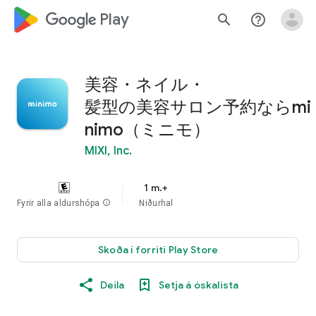
google_logo Play
search
help_outline
美容・ネイル・
髪型の美容サロン予約ならmi
nimo（ミニモ）
MIXI, Inc.
1 m.+
Fyrir alla aldurshópa
info
Niðurhal
Skoða í forriti Play Store
Deila
Setja á óskalista