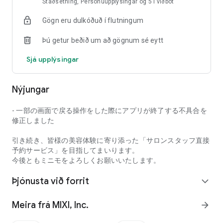
3. „Hafðu samband við starfsfólk stofunnar í gegnum
Staðsetning, Persónuupplýsingar og 5 í viðbót
skilaboð fyrir heimsókn þína“
Gögn eru dulkóðuð í flutningum
Með minimo geturðu átt samskipti við starfsfólk stofunnar í
gegnum skilaboð fyrir heimsókn þína, sem kemur í veg fyrir
Þú getur beðið um að gögnum sé eytt
misskilning um lokaniðurstöðuna. Þú getur miðlað sérstökum
óskum þínum og tilfinningu fyrir hári og nöglum fyrirfram, svo
Sjá upplýsingar
jafnvel nýir gestir stofunnar geta bókað með öryggi.
Að auki hefur starfsfólk stofunnar sem er skráð á minimo
Nýjungar
fjölbreytta reynslu og sérhæfingar, allt frá vinsælum nýliðum
til reynslumikilla með yfir 10 ára reynslu.
- 一部の画面で戻る操作をした際にアプリが終了する不具合を
Til viðbótar við prófíla og umsagnir starfsfólks stofunnar
修正しました
geturðu einnig fundið „mjög ánægð starfsfólk stofunnar“ og
„vottað löggilt starfsfólk“, svo þú getir athugað hvers konar
引き続き、皆様の美容体験に寄り添った「サロンスタッフ直接
starfsfólk þú munt vinna með fyrir heimsókn þína, sem gefur
予約サービス」を目指してまいります。
þér hugarró.
今後ともミニモをよろしくお願いいたします。
Þjónusta við forrit
■Aðrir kostir minimo
expand_more
"Ýmsar leiðir til að leita"
Þú getur auðveldlega leitað að meðferðum sem henta þér,
Meira frá MIXI, Inc.
arrow_forward
svo sem hárgreiðslu, hárgreiðslum, augnháralengingum,
augnhárapermanentingu og nöglum, eftir atvinnugrein og