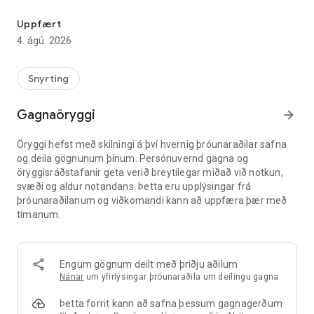
minimo er app sem hjálpar þér að finna hið fullkomna starfsfólk í 
þína, sem gerir þér kleift að leysa öll áhyggjuefni eða
spurningar áður en þú bókar. Verð og upplýsingar um
Uppfært
meðferðir eru skýrt skilgreindar, svo jafnvel fyrstu
4. ágú. 2026
snyrtimeðferðirnar geta verið notaðar af öryggi. Þetta
bókunarapp fyrir snyrtistofur hjálpar þér að finna hið
fullkomna starfsfólk fyrir þig.
Snyrting
■Þrír eiginleikar minimo
Gagnaöryggi
arrow_forward
1. "Pantanir á ýmsum snyrtimeðferðum (neglur, hárgreiðslur
o.s.frv.) fyrir hvern starfsmann stofunnar"
Öryggi hefst með skilningi á því hvernig þróunaraðilar safna
minimo gerir þér kleift að leita að hinu fullkomna starfsfólki í
og deila gögnunum þínum. Persónuvernd gagna og
snyrtistofum og naglastofum fyrir þig út frá ýmsum
öryggisráðstafanir geta verið breytilegar miðað við notkun,
viðmiðum, þar á meðal umsögnum einstakra starfsmanna,
svæði og aldur notandans. Þetta eru upplýsingar frá
óskum, persónuleika og sérmeðferðum.
þróunaraðilanum og viðkomandi kann að uppfæra þær með
tímanum.
2. „Fáðu fegrunarmeðferðir á frábæru verði“
Með fjölbreyttu úrvali af matseðlum í boði á einstökum
minimo verðum geturðu dekrað við þig, prófað nýjar straumar
eða aukið möguleika þína á sjálfsbætingu með því að prófa
Engum gögnum deilt með þriðju aðilum
meðferðir sem áður voru ófáanlegar eða sem þú hefur gefist
Nánar
um yfirlýsingar þróunaraðila um deilingu gagna
upp á.
Þetta forrit kann að safna þessum gagnagerðum