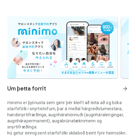
Um þetta forrit
arrow_forward
minimo er þjónusta sem gerir þér kleift að leita að og bóka
starfsfólk í snyrtistofum, þar á meðal hárgreiðslumeistara,
handsnyrtifræðinga, augnhárahönnuði (augnháralengingar,
augnhárapermanent), augabrúnatæknimenn og
snyrtifræðinga.
Þú getur einnig sent starfsfólki skilaboð beint fyrir heimsókn