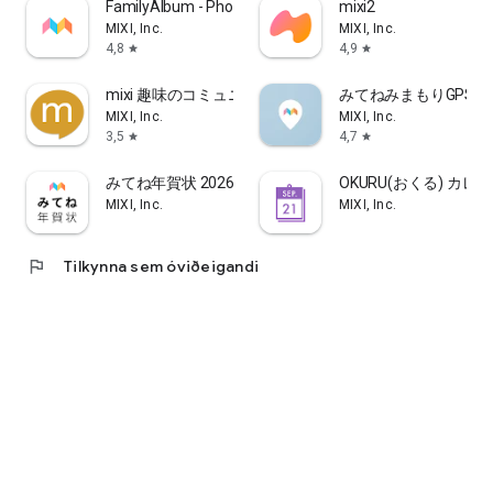
FamilyAlbum - Photo Sharing
mixi2
stíl/hönnun (hárgreiðsla, hönnun augnháralenginga,
MIXI, Inc.
MIXI, Inc.
naglahönnun, hárvörulista).
4,8
4,9
star
star
minimo gerir það mögulegt að finna hið fullkomna starfsfólk í
mixi 趣味のコミュニティ
みてねみまもりGPS
stofunni sem hentar markmiðum þínum og skapi.
MIXI, Inc.
MIXI, Inc.
3,5
4,7
star
star
"Frábært stigakerfi"
Fáðu 100 stig fyrir hverja kaup upp á 2.000 ¥ eða meira. Stig
みてね年賀状 2026 年賀状アプリ "みてね"で送る年賀状
OKURU(おくる) カ
verða sjálfkrafa veitt 3-4 dögum eftir heimsókn þína.
MIXI, Inc.
MIXI, Inc.
Hægt er að nota uppsafnað stig til að greiða fyrir meðferðir
(aðeins á stofum sem taka við stigum) eða til að skiptast á
gjöfum, sem gerir fegrunarmeðferðir enn hagkvæmari.
flag
Tilkynna sem óviðeigandi
■Ríkur matseðill
Hjá Minimo geturðu fundið meðferðina sem hentar þér úr
fjölbreyttu úrvali fegrunarmeðferða.
Auk hefðbundinna fegrunarmeðferða eins og hárgreiðslu,
hárgreiðslu, neglur (gelneglur, hársvörðneglur, naglaumhirða,
fótneglur o.s.frv.), augnháralenginga, augabrúnameðferða,
fegurðarmeðferða og slökunar, bjóðum við upp á fjölbreytt
úrval annarra meðferða í fegrunarstofum, þar á meðal töff
aðferðir eins og eyrnanálastungumeðferð fyrir skartgripi,