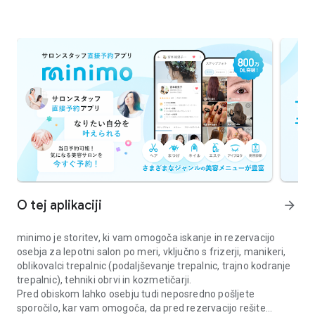
O tej aplikaciji
arrow_forward
minimo je storitev, ki vam omogoča iskanje in rezervacijo
osebja za lepotni salon po meri, vključno s frizerji, manikeri,
oblikovalci trepalnic (podaljševanje trepalnic, trajno kodranje
trepalnic), tehniki obrvi in ​​kozmetičarji.
Pred obiskom lahko osebju tudi neposredno pošljete
sporočilo, kar vam omogoča, da pred rezervacijo rešite