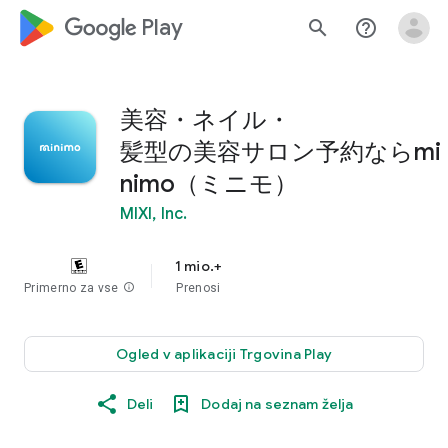
google_logo Play
search
help_outline
美容・ネイル・
髪型の美容サロン予約ならmi
nimo（ミニモ）
MIXI, Inc.
1 mio.+
Primerno za vse
info
Prenosi
Ogled v aplikaciji Trgovina Play
Deli
Dodaj na seznam želja