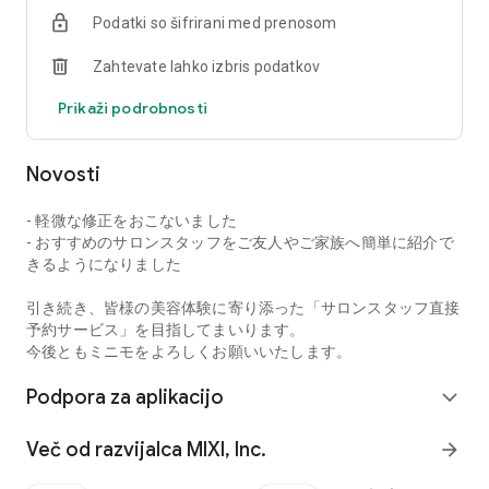
Z minimo lahko pred obiskom komunicirate z osebjem salona
Podatki so šifrirani med prenosom
prek sporočila, s čimer preprečite morebitne nesporazume
glede končnega rezultata. Svoje posebne želje in občutek las
Zahtevate lahko izbris podatkov
in nohtov lahko sporočite vnaprej, tako da se lahko tudi
obiskovalci salona prvič odločijo za rezervacijo z zaupanjem.
Prikaži podrobnosti
Poleg tega ima osebje salona, ​​navedeno na minimo, širok
nabor dolgoletnih izkušenj in specializacij, od priljubljenih
Novosti
novincev do veteranov z več kot 10 leti izkušenj.
Poleg profilov in ocen osebja salona lahko najdete tudi »zelo
- 軽微な修正をおこないました
zadovoljno osebje salona« in »certificirano certificirano
- おすすめのサロンスタッフをご友人やご家族へ簡単に紹介で
osebje«, tako da lahko pred obiskom preverite vrsto osebja, s
きるようになりました
katerim boste sodelovali, in si zagotovite brezskrbnost.
引き続き、皆様の美容体験に寄り添った「サロンスタッフ直接
■Druge prednosti minimo
予約サービス」を目指してまいります。
»Različni načini iskanja«
今後ともミニモをよろしくお願いいたします。
Preprosto lahko iščete tretmaje, ki vam ustrezajo, kot so
Podpora za aplikacijo
lasje, pričeske, podaljševanje trepalnic, trajno kodranje
expand_more
trepalnic in nohti, po panogi in slogu/dizajnu (pričeska,
oblikovanje podaljševanja trepalnic, oblikovanje nohtov,
Več od razvijalca MIXI, Inc.
arrow_forward
katalog las).