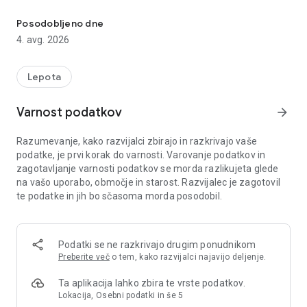
minimo je aplikacija, ki vam pomaga najti idealno osebje v salonu 
morebitne pomisleke ali vprašanja. Cene in podrobnosti
tretmajev so jasno opredeljene, zato lahko z zaupanjem
Posodobljeno dne
uporabljate tudi prve lepotne tretmaje. Ta aplikacija za
4. avg. 2026
rezervacijo lepotnih salonov vam pomaga najti popolno
osebje za vas.
Lepota
■Tri funkcije minimo
Varnost podatkov
arrow_forward
1. »Rezervacije za različne lepotne tretmaje (nohti, pričeske
itd.) za vsakega člana osebja salona«
Razumevanje, kako razvijalci zbirajo in razkrivajo vaše
minimo vam omogoča iskanje popolnega osebja za lepotni in
podatke, je prvi korak do varnosti. Varovanje podatkov in
nohtni salon na podlagi različnih meril, vključno z ocenami
zagotavljanje varnosti podatkov se morda razlikujeta glede
posameznih osebja, preferencami, osebnostjo in posebnimi
na vašo uporabo, območje in starost. Razvijalec je zagotovil
tretmaji.
te podatke in jih bo sčasoma morda posodobil.
2. »Prejmite lepotne tretmaje po odlični ceni«
S široko paleto menijev, ki so na voljo po ekskluzivnih cenah
minimo, se lahko razvajate, preizkusite nove trende ali
Podatki se ne razkrivajo drugim ponudnikom
razširite svoje možnosti samoizboljšanja s preizkušanjem
Preberite več
o tem, kako razvijalci najavijo deljenje.
tretmajev, ki so bili prej nedosegljivi ali ste jih obupali.
Ta aplikacija lahko zbira te vrste podatkov.
3. »Pred obiskom se obrnite na osebje salona prek sporočila«
Lokacija, Osebni podatki in še 5