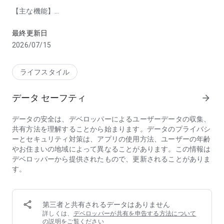
【主な機能】
毎時・アラーム・天気・予定・バッテリーを耳元でお知らせ
■ 時報・予定をキャラ音声でお知らせ
最終更新日
・定時アシスト：毎正時に時刻を読み上げ
2026/07/15
・スケジュール通知：予定の10分前にお知らせ
■ ワンタップ通知
ライフスタイル
・今の時刻・天気・バッテリー残量を即読み上げ
データ セーフティ
arrow_forward
■ パーソナライズ自由
・50以上のキャラから選択（無料＆有料）
データの安全は、デベロッパーによるユーザーデータの収集、
・対応機器と連携で、操作音もキャラボイスに！
共有方法を理解することから始まります。データのプライバシ
ーとセキュリティ対策は、アプリの使用方法、ユーザーの年齢
🎙 Zeenyボイスストア
やお住まいの地域によって異なることがあります。この情報は
アーティスト、アニメキャラ、VTuberなど人気キャラの声を
デベロッパーから提供されたもので、更新されることがありま
購入可能！
す。
🎧 対応機器
Zeeny ANC / Zeeny Lights 2 / Zeeny T★Box / Zeeny BX 0 /
Zeeny Artist
第三者と共有されるデータはありません
詳しくは、
デベロッパーが共有を申告する方法について
※ サイレントモード・省電力モードでは通知が正常に動作し
の説明
をご覧ください