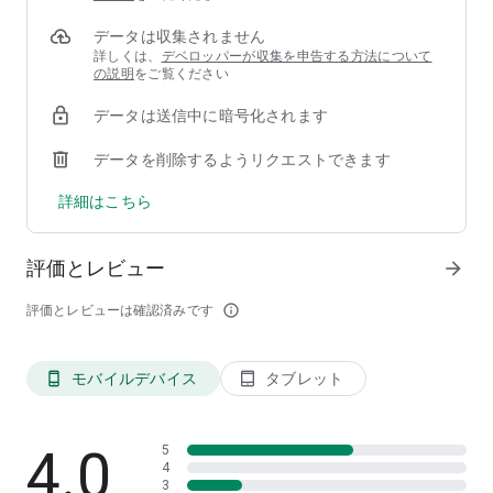
ない場合があります。
データは収集されません
設定をご確認のうえご利用ください。
詳しくは、
デベロッパーが収集を申告する方法について
👉 https://nain.zendesk.com/hc/ja/articles/900004892306
の説明
をご覧ください
※ お知らせを一時的に使用しないときは、アプリ設定からオ
データは送信中に暗号化されます
フにすることができます。
※ ウィジェットにも対応しています。
データを削除するようリクエストできます
📲 今すぐ無料ダウンロードして、あなたのキャラアシスタン
詳細はこちら
ト生活を始めよう！
評価とレビュー
arrow_forward
評価とレビューは確認済みです
info_outline
モバイルデバイス
タブレット
phone_android
tablet_android
4.0
5
4
3