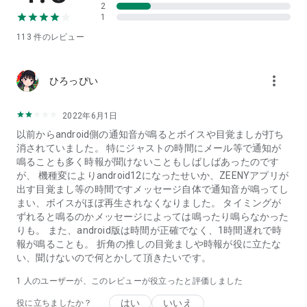
2
1
113
件のレビュー
more_vert
ひろっぴい
2022年6月1日
以前からandroid側の通知音が鳴るとボイスや目覚ましが打ち
消されていました。 特にジャストの時間にメール等で通知が
鳴ることも多く時報が聞けないこともしばしばあったのです
が、 機種変によりandroid12になったせいか、ZEENYアプリが
出す目覚まし等の時間ですメッセージ自体で通知音が鳴ってし
まい、ボイスがほぼ再生されなくなりました。 タイミングが
ずれると鳴るのかメッセージによっては鳴ったり鳴らなかった
りも。 また、android版は時間が正確でなく、1時間遅れで時
報が鳴ることも。 折角の推しの目覚ましや時報が役に立たな
い、聞けないので何とかして頂きたいです。
1 人のユーザーが、このレビューが役立ったと評価しました
はい
いいえ
役に立ちましたか？