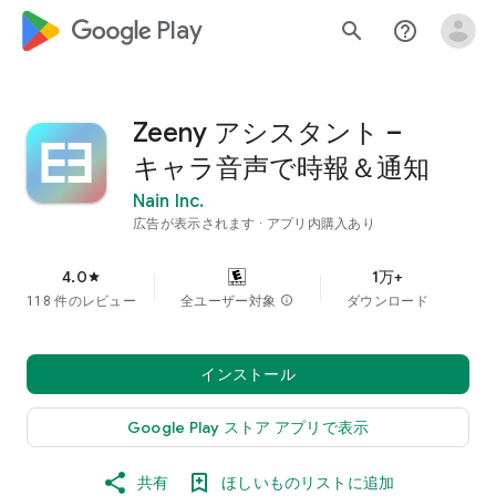
google_logo Play
search
help_outline
Zeeny アシスタント –
キャラ音声で時報＆通知
Nain Inc.
広告が表示されます
アプリ内購入あり
4.0
1万+
star
118 件のレビュー
全ユーザー対象
info
ダウンロード
インストール
Google Play ストア アプリで表示
共有
ほしいものリストに追加