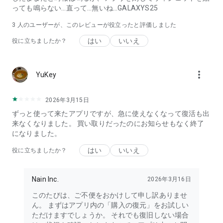
っても鳴らない…直って…無いね…GALAXYS25
3
人のユーザーが、このレビューが役立ったと評価しました
はい
いいえ
役に立ちましたか？
more_vert
YuKey
2026年3月15日
ずっと使って来たアプリですが、急に使えなくなって復活も出
来なくなりました。 買い取りだったのにお知らせもなく終了
になりました。
はい
いいえ
役に立ちましたか？
Nain Inc.
2026年3月16日
このたびは、ご不便をおかけして申し訳ありませ
ん。 まずはアプリ内の「購入の復元」をお試しい
ただけますでしょうか。 それでも復旧しない場合