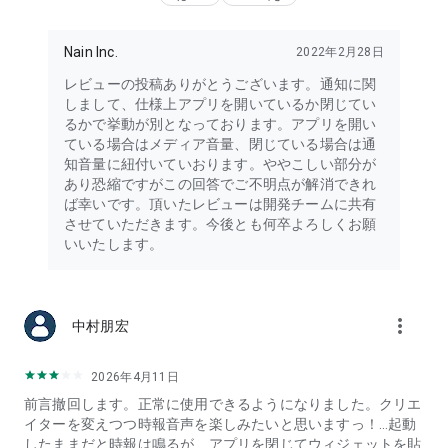
Nain Inc.
2022年2月28日
レビューの投稿ありがとうございます。通知に関
しまして、仕様上アプリを開いているか閉じてい
るかで挙動が別となっております。アプリを開い
ている場合はメディア音量、閉じている場合は通
知音量に紐付いていおります。ややこしい部分が
あり恐縮ですがこの回答でご不明点が解消できれ
ば幸いです。頂いたレビューは開発チームに共有
させていただきます。今後とも何卒よろしくお願
いいたします。
more_vert
中村朋宏
2026年4月11日
前言撤回します。正常に使用できるようになりました。クリエ
イターを変えつつ時報音声を楽しみたいと思いますっ！…起動
したままだと時報は鳴るが、アプリを閉じてウィジェットを貼